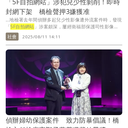
「5F自拍網站」涉犯兒少性剝削！即時
封網下架 橋檢聲押3嫌獲准
...地檢署去年間偵辦多起兒少性影像遭外流案件時，發現
「
5F自拍網站
」涉案頗深，屢經衛福部保護司性影像處
理...
社會
2025/08/11 14:11
偵辦婦幼保護案件 致力防暴倡議！橋