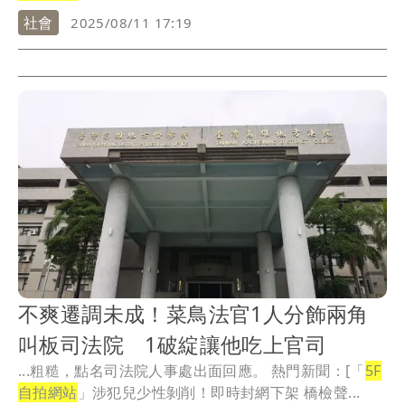
社會
2025/08/11 17:19
不爽遷調未成！菜鳥法官1人分飾兩角
叫板司法院 1破綻讓他吃上官司
...粗糙，點名司法院人事處出面回應。 熱門新聞：[「
5F
自拍網站
」涉犯兒少性剝削！即時封網下架 橋檢聲...