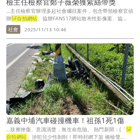
檢主任檢察官鄭子薇榮獲紫絲帶獎
...主任檢察官辦理多起社會矚目案件，包含帶領檢察官偵
辦
5F自拍網站
、協辦FANS17網站散布性影像案、協...
社會
2025/11/13 10:46
嘉義中埔汽車碰撞機車！祖孫1死1傷
...肢擦挫傷、意識清楚，無生命危險。 熱門新聞：[「
5F
自拍網站
」涉犯兒少性剝削！即時封網下架 橋檢聲...