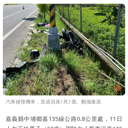
汽車碰撞機車，造成祖孫1死1傷。翻攝畫面
嘉義縣中埔鄉嘉135線公路0.8公里處，11日