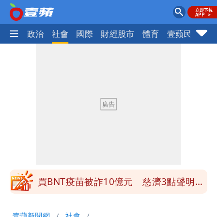
生活
政治
社會
國際
財經股市
體育
壹蘋民調
火
營建署前處長收廠商百萬賄款 終判3年
8月將入監
當年缺疫苗缺快篩缺口罩 王鴻薇：陳時
中哪來勇氣要別人道歉
兆基風暴！前董座李建成移送北檢 是否
聲押？交保？複訊後揭曉
慈濟買BNT遭詐10億元 蔡英文：政府
很多謹慎判斷當時未被理解
買BNT疫苗被詐10億元 慈濟3點聲明：
不排除民事訴訟求償
「陳時中怎麼有臉發文」 李明璇：讓詐
壹蘋新聞網
社會