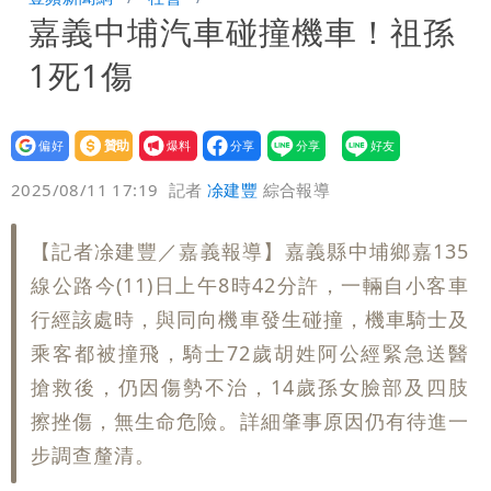
嘉義中埔汽車碰撞機車！祖孫
團有機會詐騙慈濟的就是民進黨
營建署前處長收廠商百萬賄款 終判3年
1死1傷
8月將入監
當年缺疫苗缺快篩缺口罩 王鴻薇：陳時
中哪來勇氣要別人道歉
設為
贊助
我要
偏好
壹蘋
爆料
2025/08/11 17:19
記者
凃建豐
綜合報導
【記者凃建豐／嘉義報導】嘉義縣中埔鄉嘉135
線公路今(11)日上午8時42分許，一輛自小客車
行經該處時，與同向機車發生碰撞，機車騎士及
乘客都被撞飛，騎士72歲胡姓阿公經緊急送醫
搶救後，仍因傷勢不治，14歲孫女臉部及四肢
擦挫傷，無生命危險。詳細肇事原因仍有待進一
步調查釐清。