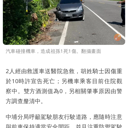
汽車碰撞機車，造成祖孫1死1傷。翻攝畫面
2人經由救護車送醫院急救，胡姓騎士因傷重
於10時許宣告死亡；另機車乘客目前住院觀
察中。雙方酒測值為0，另相關肇事原因由警
方調查釐清中。
中埔分局呼籲駕駛朋友行駛道路，應隨時注意
與前車保持適當安全間距，並且注重防禦駕駛