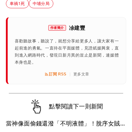
車禍1死
中埔分局
凃建豐
作者簡介
喜歡聽故事，聽說了，就想分享給更多人，讓大家有一
起前進的勇氣。一直待在平面媒體，見證紙媒興衰，直
到進入網路時代，發現日新月異的豈止是新聞，連媒體
本身也是。
訂閱 RSS
更多文章
|
點擊閱讀下一則新聞
當神像面偷錢還潑「不明液體」！脫序女賊大鬧2宮廟遭逮