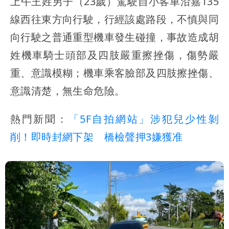
上午王姓男子（23歲）駕駛自小客車沿嘉135
線西往東方向行駛，行經該處路段，不慎與同
向行駛之普通重型機車發生碰撞，事故造成胡
姓機車騎士頭部及四肢嚴重擦挫傷，傷勢嚴
重、意識模糊；機車乘客臉部及四肢擦挫傷、
意識清楚，無生命危險。
熱門新聞：
「5F自拍網站」涉犯兒少性剝
削！即時封網下架 橋檢聲押3嫌獲准