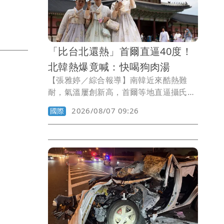
都只能小勝，那真的該緊張了。
「比台北還熱」首爾直逼40度！
北韓熱爆竟喊：快喝狗肉湯
【張雅婷／綜合報導】南韓近來酷熱難
耐，氣溫屢創新高，首爾等地直逼攝氏40
度，媒體不忘拿來與台灣比較「比台北還
2026/08/07 09:26
國際
熱」；北韓高溫更有過之而無不及，官媒
建議民眾吃狗肉湯對抗酷暑，不過一般人
恐怕吃不起。