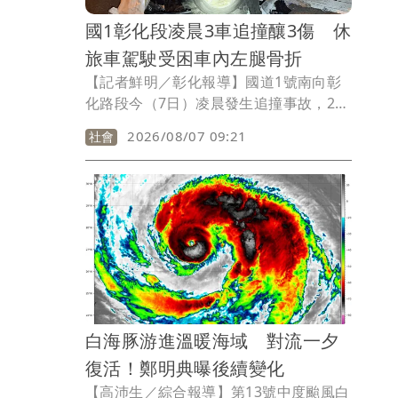
國1彰化段凌晨3車追撞釀3傷 休
旅車駕駛受困車內左腿骨折
【記者鮮明／彰化報導】國道1號南向彰
化路段今（7日）凌晨發生追撞事故，2輛
自小客車及1輛小貨車撞成一團，造成3名
2026/08/07 09:21
社會
駕駛受傷送醫，其中1名休旅車駕駛一度
受困車內，左腿骨折、全身多處擦挫傷，
詳細事故原因有待釐清。
白海豚游進溫暖海域 對流一夕
復活！鄭明典曝後續變化
【高沛生／綜合報導】第13號中度颱風白