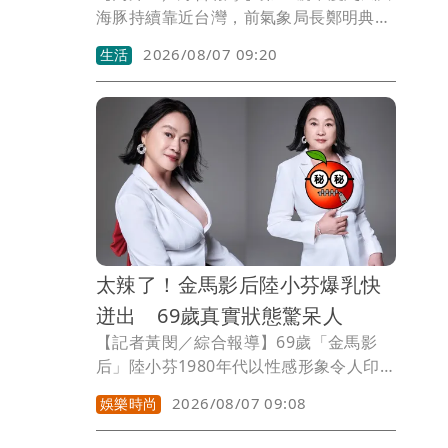
海豚持續靠近台灣，前氣象局長鄭明典指
出，白海豚昨晚深層對流幾乎消失，不過
2026/08/07 09:20
生活
進入琉球附近較溫暖海域後，對流重新發
展；隨著颱風後續將接近黑潮暖水域，海
洋環境是否提供更多能量，也將影響白海
豚強度變化。
太辣了！金馬影后陸小芬爆乳快
迸出 69歲真實狀態驚呆人
【記者黃閔／綜合報導】69歲「金馬影
后」陸小芬1980年代以性感形象令人印象
深刻，淡出演藝圈20多年，2023年復出
2026/08/07 09:08
娛樂時尚
拍電影《本日公休》奪下台北電影獎最佳
女主角。近日她在社群平台曬辣照，狀態