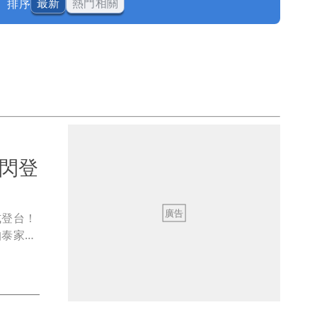
排序
最新
熱門相關
快閃登
式登台！
帕泰家、
司，獨家
這款夾心
社群媒體
國控們韓