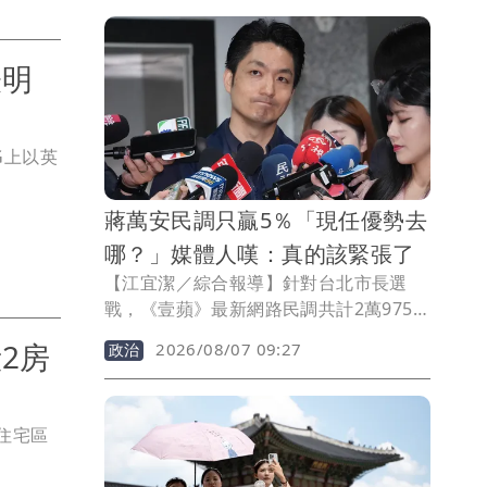
粉絲，更讓他晉升「國民岳父」。身為歌
手老爸的他，近來錄製《請世界吃桌》，
在節目中大秀廚藝，一道滷肉，只用醬
表明
油、冰糖、帶膜蒜頭就完成美味料理，網
友紛紛敲碗跪求食譜，不藏私的他也正式
公開私藏配方。
G上以英
蔣萬安民調只贏5％「現任優勢去
哪？」媒體人嘆：真的該緊張了
【江宜潔／綜合報導】針對台北市長選
戰，《壹蘋》最新網路民調共計2萬9754
人參與投票，結果顯示現任市長蔣萬安支
2房
2026/08/07 09:27
政治
持率獲51.71%、領先對手沈伯洋的
46.66%，雙方僅相差1502票。媒體人詹
凌瑀示警，如今蔣萬安只贏5.05個百分
住宅區
點，一個做好做滿的市長面對剛起跑的挑
戰者，現任優勢究竟去哪？若連網路聲量