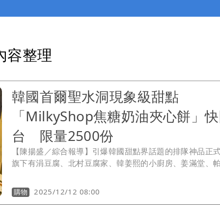
內容整理
韓國首爾聖水洞現象級甜點
「MilkyShop焦糖奶油夾心餅」
台 限量2500份
【陳揚盛／綜合報導】引爆韓國甜點界話題的排隊神品正
旗下有涓豆腐、北村豆腐家、韓姜熙的小廚房、姜滿堂、
阿達師五星麵舖、飛機河粉等七個品牌的豆府股份有限公
引進韓國超人氣伴手禮《MilkyShop焦糖奶油夾心餅》。
2025/12/12 08:00
購物
餅不僅是首爾聖水洞最熱門的「現象級甜點」，更在韓國
上引發瘋傳，被譽為是「甜點界的愛馬仕」，成為年度韓