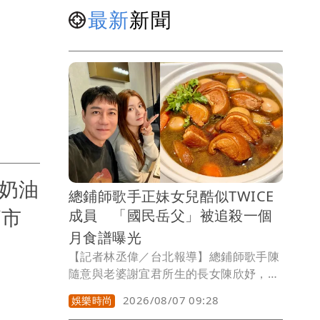
地獄4》
最新
新聞
p奶油
總鋪師歌手正妹女兒酷似TWICE
節市
成員 「國民岳父」被追殺一個
月食譜曝光
【記者林丞偉／台北報導】總鋪師歌手陳
隨意與老婆謝宜君所生的長女陳欣妤，因
外型甜美，更酷似TWICE 的定延而曾登
2026/08/07 09:28
娛樂時尚
上 PTT 表特版，在社群平台上累積萬名