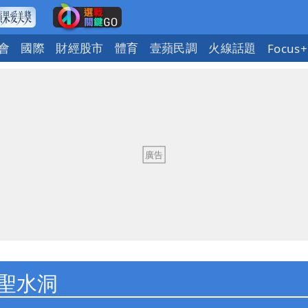
會
國際
財經股市
體育
壹蘋民調
火線話題
Focus+