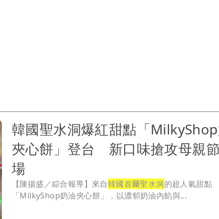
國旅遊必購的夢幻甜點，品牌代言人更是Netflix《單身即
的裴智妍。
韓國聖水洞爆紅甜點「MilkySho
夾心餅」登台 新口味搶攻母親
場
【陳揚盛／綜合報導】來自
韓國首爾聖水洞
的超人氣甜點
「MilkyShop奶油夾心餅」，以濃郁奶油內餡與...