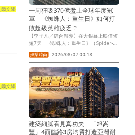
貝爾文學
一周狂吸370億盪上全球年度冠
軍 《蜘蛛人：重生日》如何打
敗超級英雄疲乏？
【李子凡／綜合報導】在大銀幕上映僅短
短7天，《蜘蛛人：重生日》（Spider-
Man: Brand New Day）便超越《玩具總
2026/08/07 00:18
娛樂時尚
動員5》，以11.55億美元(約371億元台
！
幣)全球票房登上今年年度冠軍，也替近
年陷入低潮的超級英雄電影市場注入一劑
強心針。
貝爾文學
建築細膩看見真功夫 「旭嵩
豐」4面臨路3房均質打造亞灣耐