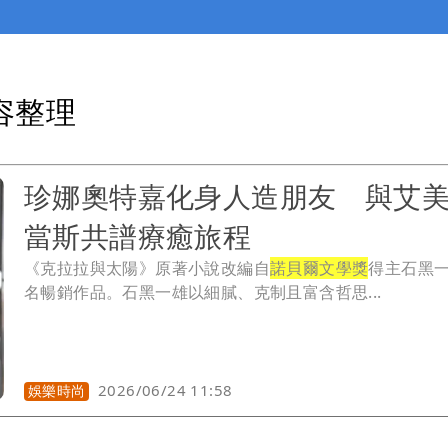
容整理
珍娜奧特嘉化身人造朋友 與艾
當斯共譜療癒旅程
《克拉拉與太陽》原著小說改編自
諾貝爾文學獎
得主石黑
名暢銷作品。石黑一雄以細膩、克制且富含哲思...
2026/06/24 11:58
娛樂時尚