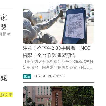
作家
獲獎
哥爾摩
注意！今下午2:30手機響 NCC
提醒：全台發送演習預告
【王宇德／台北報導】配合2026城鎮韌性
防空演習，國家通訊傳播委員會（NCC）
今（7）日下午2時30分將透過災防告警細
安妮
2026/08/07 01:06
生活
胞廣播（CBS），向全台手機發送「行動
網路降速演練」預告訊息，提醒民眾收到
警示不用驚慌。此次演習首度納入行動網
貝爾文學
路降速測試，中部地區將於下週一8月10
日、北部地區下週四8月13日下午2時30