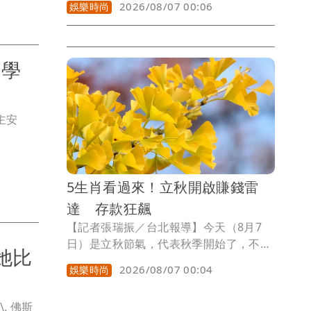
2026/08/07 00:06
娛樂時尚
家，過幾天絕對會發現他臉臭得像苦瓜，
許多爸爸表面裝作毫不在乎，心底卻超級
期待孩子準備的驚喜，小孟塔羅雲蔚老師
揭露以下4個星座爸爸，嘴硬程度無人能
文學
及，內心戲更是多到可以拿奧斯卡獎，今
年千萬別再被他們假裝大氣的台詞騙啦。
主安
5生肖看過來！立秋開啟賺錢雷
達 存款狂飆
【記者張瑞振／台北報導】今天（8月7
日）是立秋節氣，代表秋季開始了，不
她比
過，因台灣氣候依然炎熱，常有「秋老
2026/08/07 00:04
娛樂時尚
虎」的現象，後續天氣才會漸漸轉涼，而
夏日熱浪漸退，微涼的秋風帶來豐收氣
息，秋天本就是收割好時節，套用在錢包