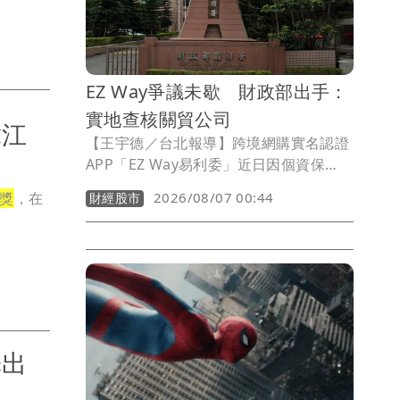
分至3時正式實施。
EZ Way爭議未歇 財政部出手：
實地查核關貿公司
韓江
【王宇德／台北報導】跨境網購實名認證
APP「EZ Way易利委」近日因個資保
護、營運模式及收費機制引發爭議。財政
獎
，在
2026/08/07 00:44
財經股市
部關務署表示，關貿網路公司依法可自行
建置EZ Way提供線上委任服務，無須海
關授權或簽訂營運契約。不過，針對外界
關切的個資安全，關務署將要求關貿公司
提出個資保護措施，並辦理實地查核；至
於官方委託經營及統一收費等建議，也將
於3個月內完成檢討報告。
釋出