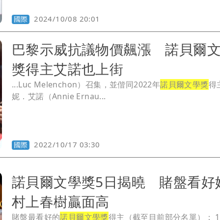
2024/10/08 20:01
國際
巴黎示威抗議物價飆漲 諾貝爾
獎得主艾諾也上街
...Luc Melenchon）召集，並偕同2022年
諾貝爾文學獎
得
妮．艾諾（Annie Ernau...
2022/10/17 03:30
國際
諾貝爾文學獎5日揭曉 賭盤看好
村上春樹贏面高
賭盤最看好的
諾貝爾文學獎
得主（截至目前部分名單）： 1\. 佛斯