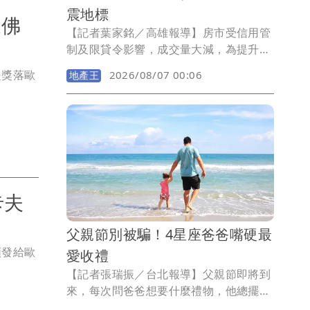
震地標
家佛
【記者葉家銘／高雄報導】房市受信用管
制及限貸令影響，成交量大減，為提升買
氣，市場充斥著琳琅滿目行銷手法，然而
是獎落歐
2026/08/07 00:06
地產王
對購屋族而言，買房非買菜，如何將預算
放在對的標的物，地段是否具獨特性，產
品力能否保值抗跌，更重要的建商品牌能
否禁得起時間淬鍊，才是購屋依據。在高
雄建商中主打「量少質精」嵩豐建設，延
續過去推案特點，首跨南高雄就選在亞灣
「萬家福量販光華店」旁，推出大樓成屋
卡夫
案「旭嵩豐」，基地4面臨路，單層4戶均
邊間，九宮格結構搭配日本住友制震，戶
數單純、最適規模、頂規建材，購屋一次
父親節別被騙！4星座爸爸嘴硬最
到位。
頒發給歐
愛收禮
【記者張瑞振／台北報導】父親節即將到
來，每次問爸爸想要什麼禮物，他總擺著
手說千萬別破費，但要是真的兩手空空回