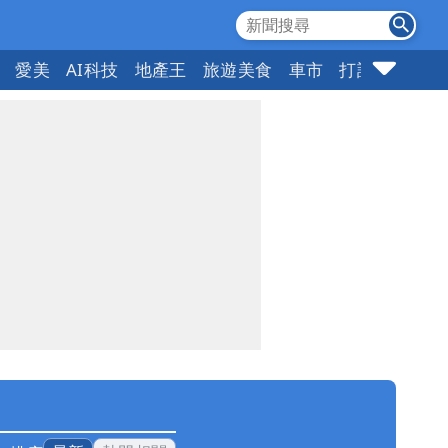
愛美
AI科技
地產王
旅遊美食
車市
打詐
指標企