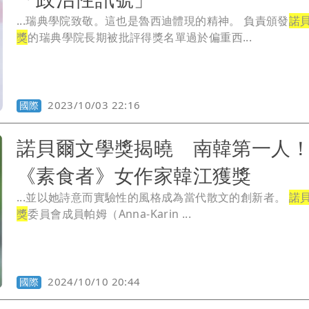
...瑞典學院致敬。這也是魯西迪體現的精神。 負責頒發
諾
獎
的瑞典學院長期被批評得獎名單過於偏重西...
2023/10/03 22:16
國際
諾貝爾文學獎揭曉 南韓第一人
《素食者》女作家韓江獲獎
...並以她詩意而實驗性的風格成為當代散文的創新者。
諾
獎
委員會成員帕姆（Anna-Karin ...
2024/10/10 20:44
國際