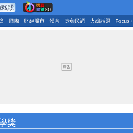
會
國際
財經股市
體育
壹蘋民調
火線話題
Focus+