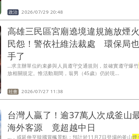
2026/07/29 20:48
政治
高雄三民區宮廟遶境違規施放煙
民怨！警依社維法裁處 環保局
手了
...求主辦單位約束參與人員遵守交通規則，並確實遵守爆竹
放相關規定。惟活動期間，翁男（45歲）仍於現...
2026/07/27 11:38
社會
台灣人贏了！逾37萬人次成釜山
海外客源 竟超越中日
...，或延伸至韓國賞楓景點；預計於11月7日登場的釜山
煙