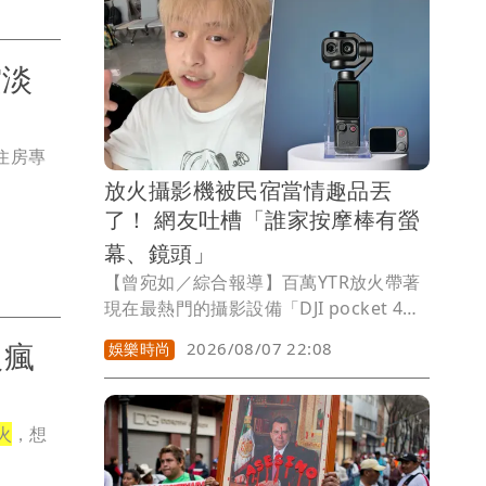
面，台積電ADR上漲3.07元或0.73％。
賞淡
住房專
放火攝影機被民宿當情趣品丟
了！ 網友吐槽「誰家按摩棒有螢
幕、鏡頭」
【曾宛如／綜合報導】百萬YTR放火帶著
現在最熱門的攝影設備「DJI pocket 4
pro」去澎湖玩並拍片，不料忘在民宿
人瘋
2026/08/07 22:08
娛樂時尚
裡，因為素材都在裡面，他崩潰大哭，覺
得沒辦法呼吸，致電民宿確定被工作人員
當成垃圾丟掉了，他一度衝去有50噸垃圾
火
，想
的集中地翻找，但最後還是沒找到，他與
民宿老闆已談妥賠償條件，但民宿清潔人