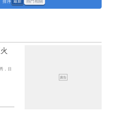
排序
最新
熱門相關
煙火
秀，目