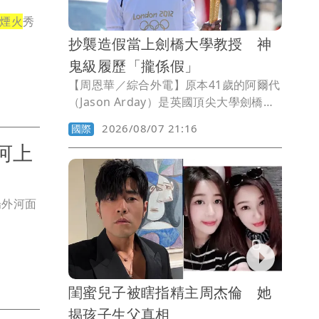
煙火
秀
抄襲造假當上劍橋大學教授 神
鬼級履歷「攏係假」
【周恩華／綜合外電】原本41歲的阿爾代
（Jason Arday）是英國頂尖大學劍橋大
學的最年輕黑人教授，不但發表過多篇學
2026/08/07 21:16
國際
術論文，還聲稱創下35天跑完30場馬拉松
河上
的驚人紀錄，更被視為黑人突破學術隱形
天花板的典範。不過，在一件件論文被揭
發涉及抄襲，以及過往的任教紀錄遭質疑
場外河面
後，阿爾代在5日辭去劍橋大學的教職。
閨蜜兒子被瞎指精主周杰倫 她
揭孩子生父真相