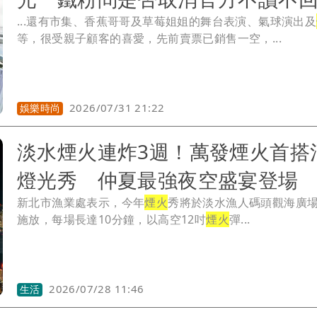
...還有市集、香蕉哥哥及草莓姐姐的舞台表演、氣球演出及
等，很受親子顧客的喜愛，先前賣票已銷售一空，...
2026/07/31 21:22
娛樂時尚
淡水煙火連炸3週！萬發煙火首搭
燈光秀 仲夏最強夜空盛宴登場
新北市漁業處表示，今年
煙火
秀將於淡水漁人碼頭觀海廣
施放，每場長達10分鐘，以高空12吋
煙火
彈...
2026/07/28 11:46
生活