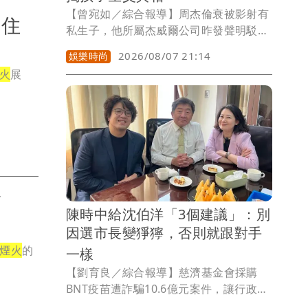
【曾宛如／綜合報導】周杰倫衰被影射有
 住
私生子，他所屬杰威爾公司昨發聲明駁斥
不實傳聞，而傳聞中的女主角劉若雪是女
2026/08/07 21:14
娛樂時尚
股東，她今也委託律師發聲明闢謠，而閨
火
展
蜜Amy姐早她一步出聲，直指傳聞中的私
生子「親爹在西安，可別瞎造謠了」。
補
陳時中給沈伯洋「3個建議」：別
因選市長變猙獰，否則就跟對手
煙火
的
一樣
【劉育良／綜合報導】慈濟基金會採購
BNT疫苗遭詐騙10.6億元案件，讓行政院
政務委員陳時中再次成為話題人物，民進