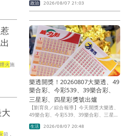
2026/08/07 21:03
政治
黨台北市長參選人沈伯洋的競選總幹事、
綠委吳思瑤揭露，陳時中正是沈伯洋請益
市政的第一位，他以過來人的身分給了沈
伯洋幾個叮嚀，他提醒沈伯洋「不要因為
火惹
選舉讓自己變得猙獰了，那就跟對手一樣
也出
了。」
煙火
施
樂透開獎！20260807大樂透、49
樂合彩、今彩539、39樂合彩、
三星彩、四星彩獎號出爐
【劉育良／綜合報導】今天開獎大樂透、
最大
49樂合彩、今彩539、39樂合彩、三星
彩、四星彩。獎號如有誤植，請以開獎單
2026/08/07 20:48
生活
位公告為準。
火
節，