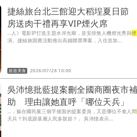
捷絲旅台北三館迎大稻埕夏日節
房送肉干禮再享VIP煙火席
...人》電影IP打造主題水岸光廊，並安排無人機燈光秀與
煙
演。捷絲旅因應活動推出高鐵聯票專案，入住並加...
2026/07/28 10:00
旅遊美食
吳沛憶批藍提案刪全國商圈夜市
助 理由讓她直呼「哪位天兵」
...，躲在國民黨三個字後面的提案委員，又是哪位不食人間
天兵？到底跟基層人民多脫節？」 吳沛憶表示...