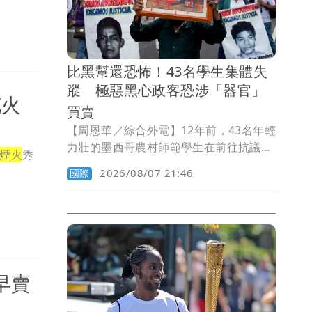
員聲稱「以為相機是按摩棒才丟」，網友
吐槽覺得難以置信，「誰家按摩棒會有螢
幕跟鏡頭」、「就算是按摩棒也不該擅自
扔掉客人物品」。
比黑幫還恐怖！43名學生集體失
蹤 極惡黑心政客恐涉「器官」
花火
買賣
【周恩華／綜合外電】12年前，43名年輕
力壯的墨西哥農村師範學生在前往抗議政
煙火
秀
府貪腐無能的途中，遭到警察攔下，警方
2026/08/07 21:46
國際
當場打死了6名目擊者，至於這43名學生
則被帶走後就此失蹤。12年來，學生家長
苦尋不果，甚至有人向勢力龐大的黑幫詢
問，是否涉及器官買賣，但黑幫堅決否
認。墨西哥當局今天逮捕時任州長阿基
瑞，並指控涉及當時「國家機器」的政、
早賣
軍、警聯合犯罪。
回