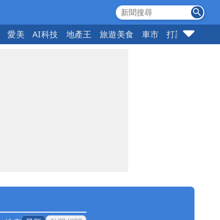
愛美
AI科技
地產王
旅遊美食
車市
打詐
指標企