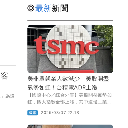
最新
新聞
二客
美非農就業人數減少 美股開盤
氣勢如虹！台積電ADR上漲
【國際中心／綜合外電】美股開盤氣勢如
氣」為設
虹，四大指數全部上漲，其中道瓊工業指
數上漲123.93點、標普500指數上漲
2026/08/07 22:13
國際
29.72點、那斯達克指數上漲225.08點、
費城半導體指數上漲315.88點。在個股方