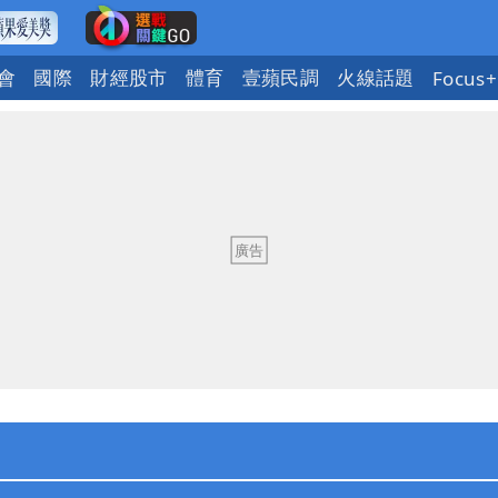
會
國際
財經股市
體育
壹蘋民調
火線話題
Focus+