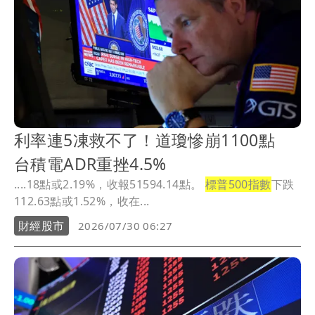
利率連5凍救不了！道瓊慘崩1100點
台積電ADR重挫4.5%
....18點或2.19%，收報51594.14點。
標普500指數
下跌
112.63點或1.52%，收在...
財經股市
2026/07/30 06:27