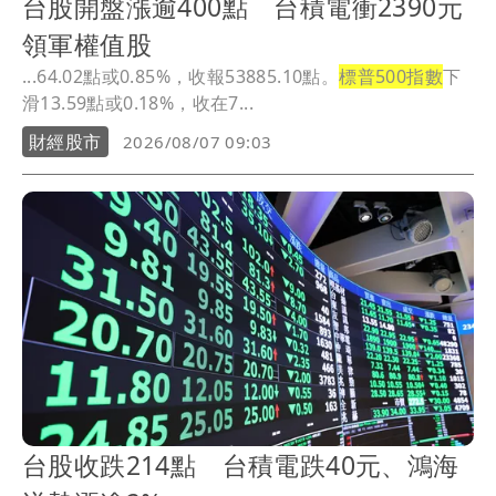
台股開盤漲逾400點 台積電衝2390元
領軍權值股
...64.02點或0.85%，收報53885.10點。
標普500指數
下
滑13.59點或0.18%，收在7...
財經股市
2026/08/07 09:03
台股收跌214點 台積電跌40元、鴻海