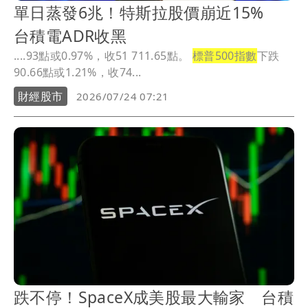
單日蒸發6兆！特斯拉股價崩近15%
台積電ADR收黑
....93點或0.97%，收51 711.65點。
標普500指數
下跌
90.66點或1.21%，收74...
財經股市
2026/07/24 07:21
跌不停！SpaceX成美股最大輸家 台積