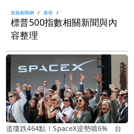
壹蘋新聞網
搜尋
標普500指數相關新聞與內
容整理
道瓊跌464點！SpaceX逆勢噴6% 台