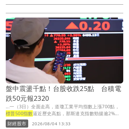
盤中震盪千點！台股收跌25點 台積電
跌50元報2320
...一（3日）全面走高，道瓊工業平均指數上漲700點，
標普500指數
逼近歷史高點，那斯達克指數勁揚逾2%...
財經股市
2026/08/04 13:33