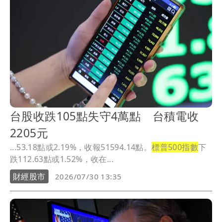
台股收跌105點失守4萬點 台積電收
2205元
...53.18點或2.19%，收報51594.14點。
標普500指數
下
跌112.63點或1.52%，收在...
財經股市
2026/07/30 13:35