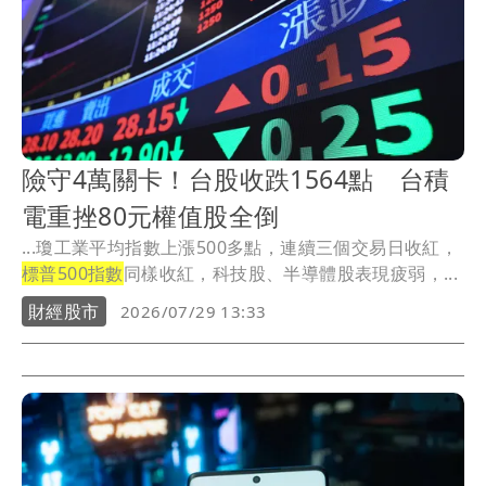
險守4萬關卡！台股收跌1564點 台積
電重挫80元權值股全倒
...瓊工業平均指數上漲500多點，連續三個交易日收紅，
標普500指數
同樣收紅，科技股、半導體股表現疲弱，...
財經股市
2026/07/29 13:33