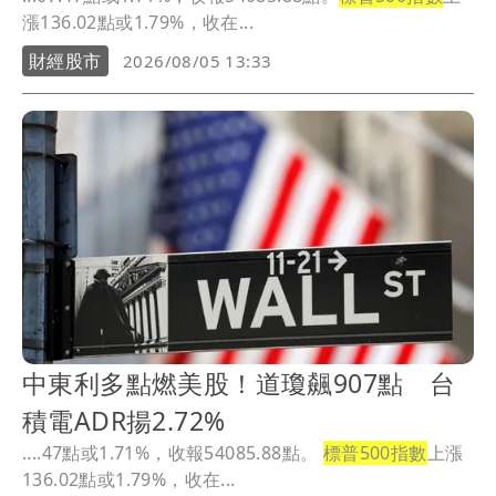
漲136.02點或1.79%，收在...
財經股市
2026/08/05 13:33
中東利多點燃美股！道瓊飆907點 台
積電ADR揚2.72%
....47點或1.71%，收報54085.88點。
標普500指數
上漲
136.02點或1.79%，收在...