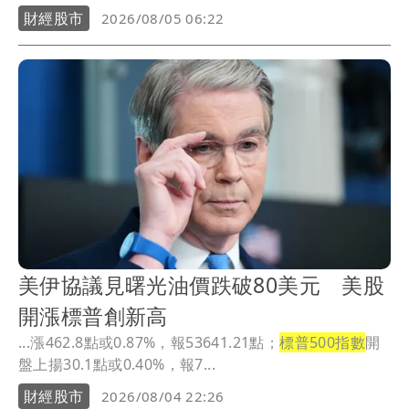
財經股市
2026/08/05 06:22
美伊協議見曙光油價跌破80美元 美股
開漲標普創新高
...漲462.8點或0.87%，報53641.21點；
標普500指數
開
盤上揚30.1點或0.40%，報7...
財經股市
2026/08/04 22:26