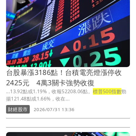
台股暴漲3186點！台積電亮燈漲停收
2425元 4萬3關卡強勢收復
...13.92點或1.19%，收報52208.06點。
標普500指數
勁
揚121.48點或1.66%，收在...
財經股市
2026/07/31 13:36