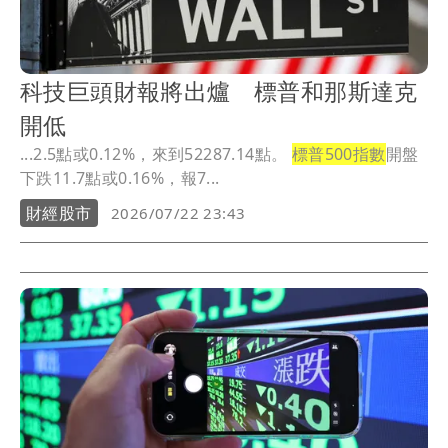
科技巨頭財報將出爐 標普和那斯達克
開低
...2.5點或0.12%，來到52287.14點。
標普500指數
開盤
下跌11.7點或0.16%，報7...
財經股市
2026/07/22 23:43