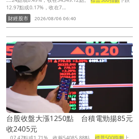
....24點或0.49%，收在54349.12點。
標普500指數
下跌
12.97點或0.17%，收在7...
財經股市
2026/08/06 06:40
台股收盤大漲1250點 台積電勁揚85元
收2405元
...07.47點或1.71%，收報54085.88點。
標普500指數
上