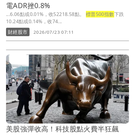
電ADR挫0.8%
...6.06點或0.01%，收52218.58點。
標普500指數
下跌
10.24點或0.14%，收74...
財經股市
2026/07/23 07:11
美股強彈收高！科技股點火費半狂飆