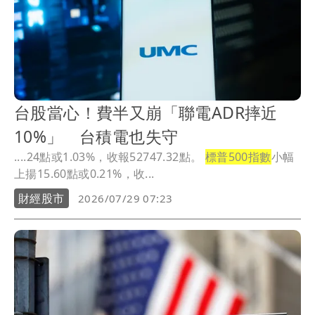
台股當心！費半又崩「聯電ADR摔近
10%」 台積電也失守
....24點或1.03%，收報52747.32點。
標普500指數
小幅
上揚15.60點或0.21%，收...
財經股市
2026/07/29 07:23