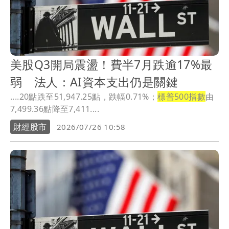
美股Q3開局震盪！費半7月跌逾17%最
弱 法人：AI資本支出仍是關鍵
....20點跌至51,947.25點，跌幅0.71%；
標普500指數
由
7,499.36點降至7,411....
財經股市
2026/07/26 10:58