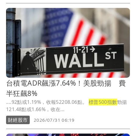
台積電ADR飆漲7.64%！美股勁揚 費
半狂飆8%
....92點或1.19%，收報52208.06點。
標普500指數
勁揚
121.48點或1.66%，收在...
財經股市
2026/07/31 06:19