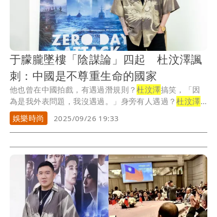
于朦朧墜樓「陰謀論」四起 杜汶澤諷
刺：中國是不尊重生命的國家
他也曾在中國拍戲，有遇過潛規則？
杜汶澤
搞笑，「因
為是我外表問題，我沒遇過。」身旁有人遇過？
杜汶澤
認為...
娛樂時尚
2025/09/26 19:33