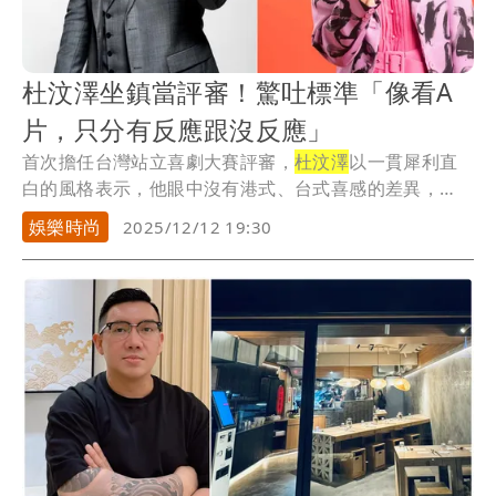
杜汶澤坐鎮當評審！驚吐標準「像看A
片，只分有反應跟沒反應」
首次擔任台灣站立喜劇大賽評審，
杜汶澤
以一貫犀利直
白的風格表示，他眼中沒有港式、台式喜感的差異，
「全世...
娛樂時尚
2025/12/12 19:30