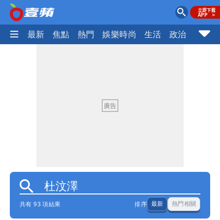
最新
焦點
熱門
娛樂時尚
生活
政治
社會
共有 93 項結果
排序
最新
熱門相關