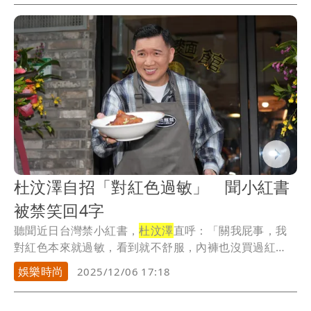
杜汶澤自招「對紅色過敏」 聞小紅書
被禁笑回4字
聽聞近日台灣禁小紅書，
杜汶澤
直呼：「關我屁事，我
對紅色本來就過敏，看到就不舒服，內褲也沒買過紅
色，稍...
娛樂時尚
2025/12/06 17:18