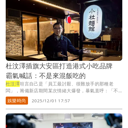
杜汶澤插旗大安區打造港式小吃品牌
霸氣喊話：不是來混飯吃的
杜汶澤
坦言自己是「員工最討厭、很難放手的那種老
闆」，籌備新店期間某次情緒大爆發，暴氣直呼：「不
開啦！...
娛樂時尚
2025/12/01 17:57