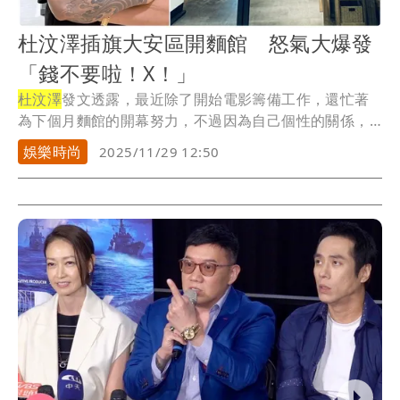
杜汶澤插旗大安區開麵館 怒氣大爆發
「錢不要啦！X！」
杜汶澤
發文透露，最近除了開始電影籌備工作，還忙著
為下個月麵館的開幕努力，不過因為自己個性的關係，
給別...
娛樂時尚
2025/11/29 12:50