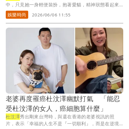
中，只見她一身輕便裝扮，抱著愛貓，精神狀態看起來
不錯...
娛樂時尚
2026/06/06 11:55
老婆再度罹癌杜汶澤幽默打氣 「能忍
受杜汶澤的女人，癌細胞算什麼」
杜汶澤
秀出剛來台灣時，與還在香港的老婆視訊的照
片，表示「幸福的人生不是『一切順利』，而是在逆境