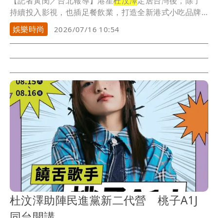
【記者黃閔／台北報導】港星
杜汶澤
定居台灣後，除了
持續投入影視，也插足餐飲業，打造全新港式小吃品牌
「小...
娛樂時尚
2026/07/16 10:54
杜汶澤助陣民進黨新二代營 桃子A1J
同台開講