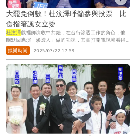
大罷免倒數！杜汶澤呼籲參與投票 比
食指暗諷女立委
杜汶澤
戲裡飾演收中共錢，在台行滲透工作的角色，他
幽默回應演「滲透人」做的功課，其實打開電視就看得
到，...
娛樂時尚
2025/07/22 17:53