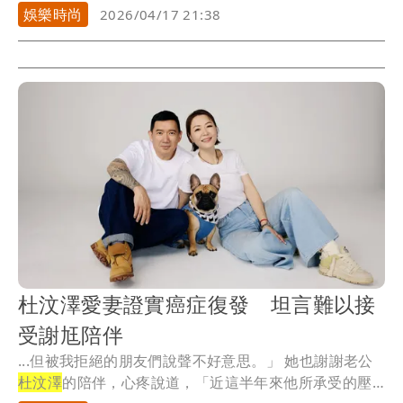
中能夠...
娛樂時尚
2026/04/17 21:38
杜汶澤愛妻證實癌症復發 坦言難以接
受謝尪陪伴
...但被我拒絕的朋友們說聲不好意思。」 她也謝謝老公
杜汶澤
的陪伴，心疼說道，「近這半年來他所承受的壓