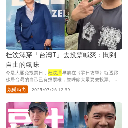
杜汶澤穿「台灣T」去投票喊爽：聞到
自由的氣味
今是大罷免投票日，
杜汶澤
早前在《零日攻擊》就透露
移居台灣的自己已有投票權，並呼籲大眾要去投票。
杜...
娛樂時尚
2025/07/26 12:39