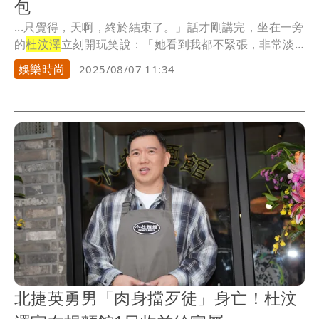
包
...只覺得，天啊，終於結束了。」話才剛講完，坐在一旁
的
杜汶澤
立刻開玩笑說：「她看到我都不緊張，非常淡
定，...
娛樂時尚
2025/08/07 11:34
北捷英勇男「肉身擋歹徒」身亡！杜汶