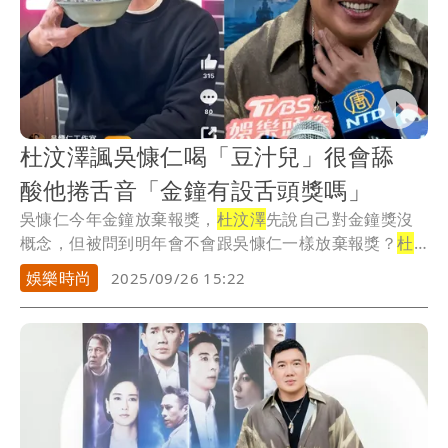
杜汶澤諷吳慷仁喝「豆汁兒」很會舔
酸他捲舌音「金鐘有設舌頭獎嗎」
吳慷仁今年金鐘放棄報獎，
杜汶澤
先說自己對金鐘獎沒
概念，但被問到明年會不會跟吳慷仁一樣放棄報獎？
杜
汶澤
...
娛樂時尚
2025/09/26 15:22