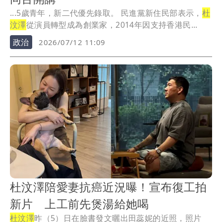
...5歲青年，新二代優先錄取。 民進黨新住民部表示，
杜
汶澤
從演員轉型成為創業家，2014年因支持香港民...
政治
2026/07/12 11:09
杜汶澤陪愛妻抗癌近況曝！宣布復工拍
新片 上工前先煲湯給她喝
杜汶澤
昨（5）日在臉書發文曬出田蕊妮的近照，照片