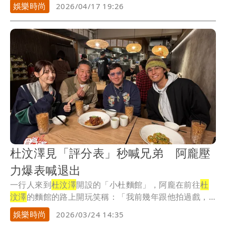
力...
娛樂時尚
2026/04/17 19:26
杜汶澤見「評分表」秒喊兄弟 阿龐壓
力爆表喊退出
一行人來到
杜汶澤
開設的「小杜麵館」，阿龐在前往
杜
汶澤
的麵館的路上開玩笑稱：「我前幾年跟他拍過戲，
如果...
娛樂時尚
2026/03/24 14:35