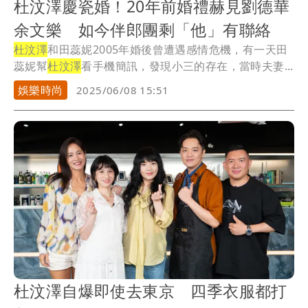
杜汶澤慶瓷婚！20年前婚禮赫見劉德華
余文樂 如今伴郎團剩「他」有聯絡
杜汶澤
和田蕊妮2005年婚後曾遭遇感情危機，有一天田
蕊妮幫
杜汶澤
看手機簡訊，發現小三的存在，當時夫妻...
娛樂時尚
2025/06/08 15:51
杜汶澤自爆即使去東京 四季衣服都打