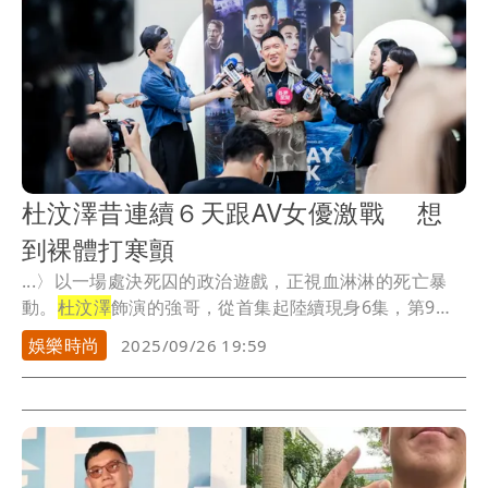
杜汶澤昔連續６天跟AV女優激戰 想
到裸體打寒顫
...〉以一場處決死囚的政治遊戲，正視血淋淋的死亡暴
動。
杜汶澤
飾演的強哥，從首集起陸續現身6集，第9集
是他...
娛樂時尚
2025/09/26 19:59