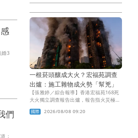
績優秀，看不出來有攻擊性，不過獨來獨
往，逞凶過程中鎖定教職員下手，最後飲
彈自盡。
超感
結婚3
一根菸頭釀成大火？宏福苑調查
出爐：施工雜物成火勢「幫兇」
【張雅婷／綜合報導】香港宏福苑168死
大火獨立調查報告出爐，報告指火災極可
能是由菸頭引燃可燃物料，加上施工期間
我們
2026/08/08 09:20
國際
堆積大量易燃雜物，助長火勢迅速蔓延，
才釀成慘劇。
寫道：