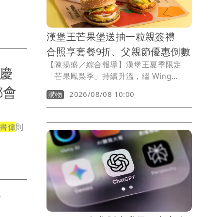
《市井
親子家庭不受天候限制，輕鬆安排寓教於
慰「他們
樂的台南親子假期。
離世，他
他對媽媽
漢堡王芒果堡送抽一粒親簽禮
卻讓媽媽
合照享套餐9折、父親節優惠倒數
【陳揚盛／綜合報導】漢堡王夏季限定
體慶
「芒果鳳梨季」持續升溫，繼 Wing
Stars 成員「一粒」擔任一日店長後，再
都會
2026/08/08 10:00
購物
推出粉絲專屬優惠。即日起至9/7，凡購
買指定芒果堡並登錄發票，即有機會抽中
「一粒」親筆簽名人形立牌及限量飲料
書偉
則
杯；前往漢堡王長春店與全台唯一「一
粒」芒果堡主題人形立牌合照，再到全台
門市出示照片，還可享芒果堡套餐9折優
惠。
身