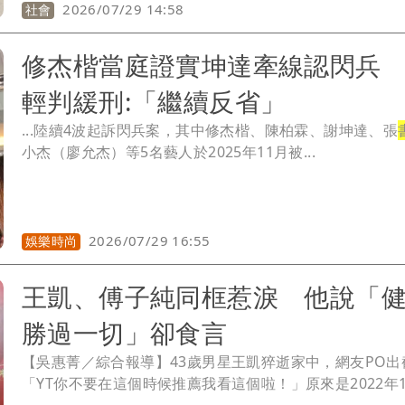
2026/07/29 14:58
社會
修杰楷當庭證實坤達牽線認閃兵
輕判緩刑:「繼續反省」
...陸續4波起訴閃兵案，其中修杰楷、陳柏霖、謝坤達、張
小杰（廖允杰）等5名藝人於2025年11月被...
2026/07/29 16:55
娛樂時尚
王凱、傅子純同框惹淚 他說「
勝過一切」卻食言
【吳惠菁／綜合報導】43歲男星王凱猝逝家中，網友PO出
「YT你不要在這個時候推薦我看這個啦！」原來是2022年