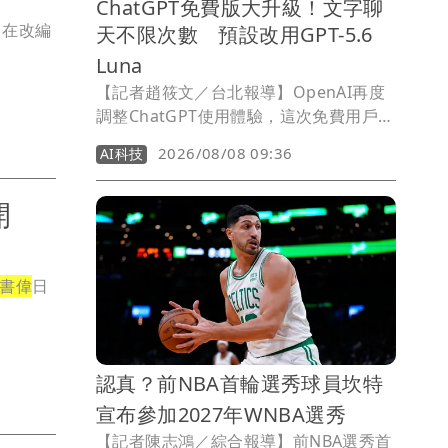
ChatGPT免費版大升級！文字聊
，在改編
天不限次數 預設改用GPT-5.6
Luna
【記者趙筱文／台北報導】OpenAI再度
調整ChatGPT使用體驗，這次免費用戶也
迎來相當有感的升級。OpenAI宣布，
2026/08/08 09:36
AI科技
ChatGPT免費版以及入門付費方案Go將
開放「不限次數文字聊天」，不再因達到
開
使用上限而自動切換至能力較低的模型；
同時，免費版與Go方案的預設模型也將
從GPT-5.5 Instant升級為GPT-5.6
Luna。
書偉
日
認真？前NBA首輪選秀球員坎特
宣布參加2027年WNBA選秀
【記者陳志鴻／綜合報導】前NBA選秀首