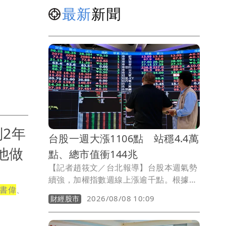
最新
新聞
2年
台股一週大漲1106點 站穩4.4萬
他做
點、總市值衝144兆
【記者趙筱文／台北報導】台股本週氣勢
續強，加權指數週線上漲逾千點。根據臺
書偉
、
灣證券交易所統計，8月7日加權指數收在
2026/08/08 10:09
財經股市
44,225.91點，較7月31日的43,119.75點
上漲1,106.16點，單週漲幅約2.57%；全