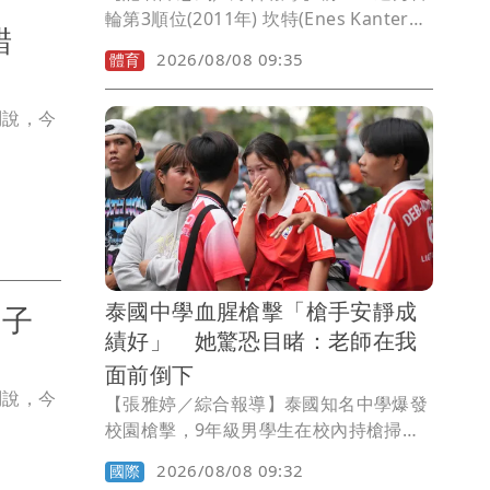
輪第3順位(2011年) 坎特(Enes Kanter
認錯
Freedom)，一直以來都堅決反對詹姆士
2026/08/08 09:35
體育
(LeBron James)、中國共產黨和Nike，
並積極參與政治活動，他認為正是這些活
問說，今
動導致他被NBA封殺，如今，他正式宣布
自己將參加2027年WNBA選秀，「沒錯，
我是認真的。」
泰國中學血腥槍擊「槍手安靜成
月子
績好」 她驚恐目睹：老師在我
面前倒下
問說，今
【張雅婷／綜合報導】泰國知名中學爆發
校園槍擊，9年級男學生在校內持槍掃
射，殺害7人後自戕，另有超過30人受
2026/08/08 09:32
國際
傷，震驚各界。媒體披露，男學生在校成