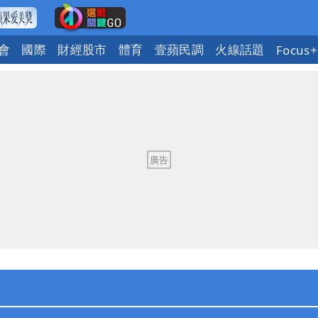
會
國際
財經股市
體育
壹蘋民調
火線話題
Focus+