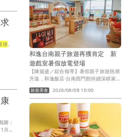
體上市公司總市值同步攀升至144兆
5,568.14億元，一週增加逾3.7兆元，增
幅約2.63%。
 求
書偉
、
和逸台南親子旅遊再獲肯定 新
遊戲室暑假放電登場
【陳揚盛／綜合報導】暑假親子旅遊熱潮
升溫，和逸飯店·台南西門館持續深耕家庭
旅遊市場，憑藉貼近親子需求的多元設施
2026/08/08 10:00
旅遊美食
與友善服務，再度獲得雄獅旅遊「最懂你
健康
的親子友善飯店」肯定，榮獲「育兒友善
獎」。今年暑假，飯店全新打造以府城文
化為靈感的室內遊戲空間「和逸囡仔
截圖：
埕」，並推出「FUN暑假 1+1放電趣」套
11月王
票與「雙樂園放電大冒險」住房專案，讓