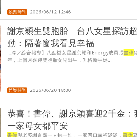
2026/06/12 12:46
娛樂時尚
謝京穎生雙胞胎 台八女星探訪
動：隔著窗我看見幸福
...淳／綜合報導】八點檔女星謝京穎和Energy成員張
書偉
年，上個月喜迎雙胞胎女兒出生，升格新手媽...
2026/06/20 18:00
娛樂時尚
恭喜！書偉、謝京穎喜迎2千金：
一家母女都平安
書偉
與老婆謝京穎一人抱一娃，一家四口幸福滿滿，
書偉