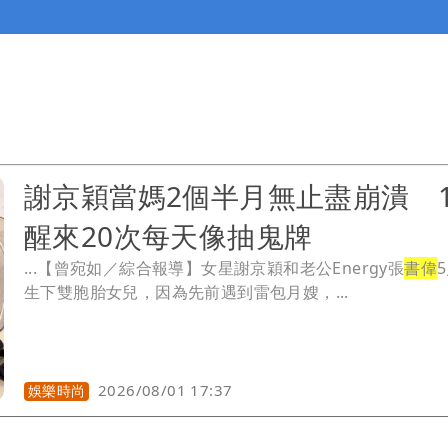
謝京穎當媽2個半月無止盡崩潰 
醒來20次每天像抽鬼牌
...【曾宛如／綜合報導】女星謝京穎和老公Energy張
書偉
生下雙胞胎女兒，因為先前遇到雷包月嫂，...
2026/08/01 17:37
娛樂時尚