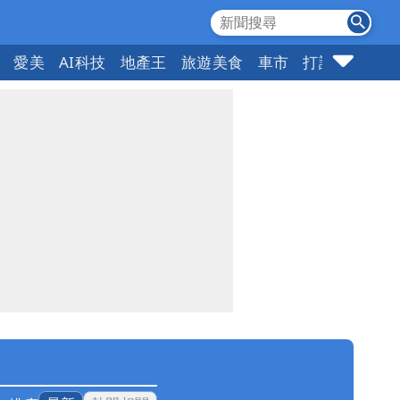
愛美
AI科技
地產王
旅遊美食
車市
打詐
指標企