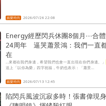
凱和傅子純坐在一起受訪的影片，當時兩人參與民視8點檔
豪門》，網友不捨「都是那麼年輕的演員」，只能自我安
在天堂相聚了」。而王凱爸爸是在2022年7月因中風突然
調整好心情才接《市井豪門》，受訪時感嘆生命無常，讓
2026/07/26 22:08
娛樂時尚
多一份關心，「身體健康勝過一切」，言猶在耳，如今他
白髮人送黑髮人。
Energy經歷閃兵休團8個月⋯合
24周年 逼哭蕭景鴻：我們一直
在
...來都在我們身邊，希望我們也會一直出現在你們身邊。」
送上「以你為榮」四字祝福，牛奶也表示：「蕭景...
2026/07/13 12:45
娛樂時尚
陷閃兵風波沉寂多時！張書偉現
《聰明鎮》揮鏟殺紅眼