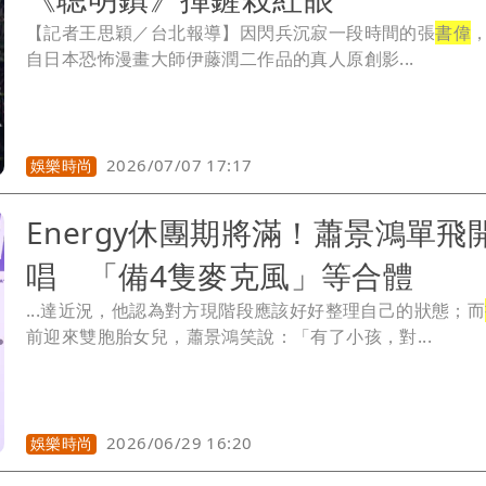
【記者王思穎／台北報導】因閃兵沉寂一段時間的張
書偉
自日本恐怖漫畫大師伊藤潤二作品的真人原創影...
2026/07/07 17:17
娛樂時尚
Energy休團期將滿！蕭景鴻單飛
唱 「備4隻麥克風」等合體
...達近況，他認為對方現階段應該好好整理自己的狀態；而
前迎來雙胞胎女兒，蕭景鴻笑說：「有了小孩，對...
2026/06/29 16:20
娛樂時尚