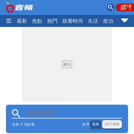
最新
焦點
熱門
娛樂時尚
生活
政治
社會
共有 0 項結果
排序
最新
熱門相關