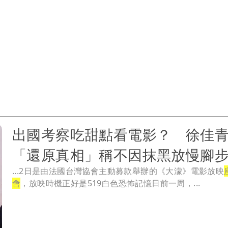
出國考察吃甜點看電影？ 徐佳
「還原真相」稱不因抹黑放慢腳
...2日是由法國台灣協會主動募款舉辦的《大濛》電影放映
會
，放映時機正好是519白色恐怖記憶日前一周，...