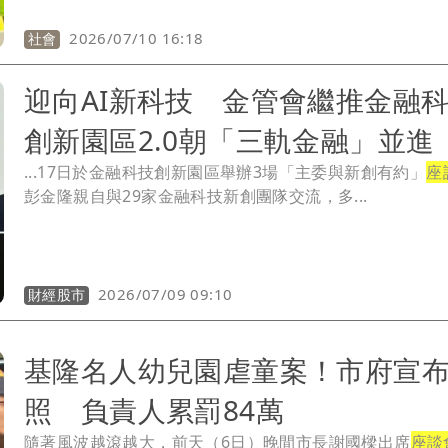
2026/07/10 16:18
社會
迎向AI新科技 金管會繼推金融
創新園區2.0朝「三軌金融」並進
...17日於金融科技創新園區舉辦3場「主委與新創有約」
座
彭金隆親自與29家金融科技新創團隊交流，多...
2026/07/09 09:10
財經股市
基隆名人幼兒園虐童案！市府宣
照 負責人累罰84萬
隨著風波越滾越大，前天（6日）晚間市長謝國樑出席
座談