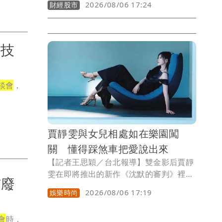
2026/08/06 17:24
財經股市
的永續影響轉換成具體數字。凱基金控指
出，約2.1兆元投融資經量化後，估計創
造約3.75兆元淨正影響，相當於每投入1
元，可為社會及環境創造約1.8倍淨正影
科技
響。
談會
，
賈靜雯與女兒相處如在樂園闖
關 懂得踩煞車把愛說出來
【記者王思穎／台北報導】雙金影后賈靜
雯在即將推出的新作《沈默的審判》裡，
布廢
飾演一位心理師。角色揭露她相當帥氣的
2026/08/06 17:19
娛樂時尚
一面，造型帶點英國男性氣質，臉龐掛著
黑框眼鏡、經常抽菸思考事情。這樣的角
會
時，
色，恰好也映照她現在的人生哲學—不再