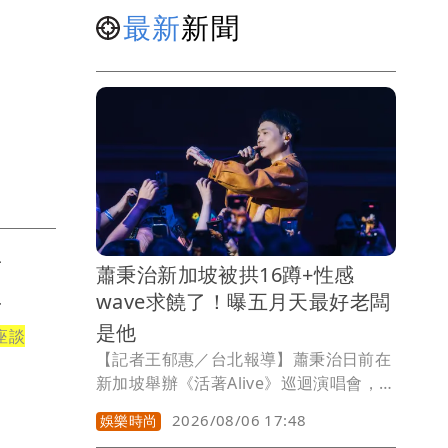
最新
新聞
青
蕭秉治新加坡被拱16蹲+性感
步
wave求饒了！曝五月天最好老闆
是他
座談
【記者王郁惠／台北報導】蕭秉治日前在
新加坡舉辦《活著Alive》巡迴演唱會，完
成出道以來首場新加坡個人演唱會，除了
2026/08/06 17:48
娛樂時尚
在舞台視訊融入魚尾獅等當地元素，還邀