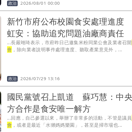
2026/08/01 00:00
政治
新竹市府公布校園食安處理進度
虹安：協助追究問題油廠商責任
...長嚴翊琦表示，市府昨日已邀集米粉同業公會及業者召開
會
，除向業者說明事件處理進度、聽取產業意見外，...
2026/07/29 13:16
政治
國民黨號召上凱道 蘇巧慧：中
方合作是食安唯一解方
...回應，自己參選以來，舉辦了非常多的活動，不管是議員
會
，或者是最近「水獺媽媽樂園」，甚至是掃市場也...