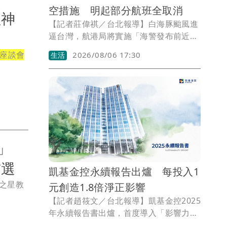
空措施 明起部分航班全取消
組神
【記者莊偉祺／台北報導】白海豚颱風進
逼台灣，航港局將實施「海警發布前近岸
12浬海域淨空措施」，籲請警戒區內船舶
座談會
2026/08/06 17:30
生活
及早駛離近岸12浬海域警戒區避風。同
時，受外圍環流影響，今起已有部分航班
停航，明起更有航線全取消的狀況。
議」
賄選
凱基金控永續報告出爐 每投入1
藝之星教
元創造1.8倍淨正影響
【記者趙筱文／台北報導】凱基金控2025
年永續報告書出爐，首度導入「影響力評
價（IMV）」管理機制，將金融業較抽象