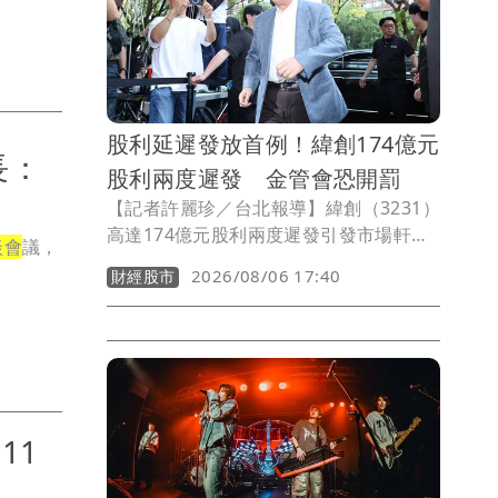
股利延遲發放首例！緯創174億元
長：
股利兩度遲發 金管會恐開罰
【記者許麗珍／台北報導】緯創（3231）
高達174億元股利兩度遲發引發市場軒然
談會
議，
大波及股東不滿。金管會今表示經查緯創
2026/08/06 17:40
財經股市
雖已於今發放股利完畢，但有股東反映緯
創「重訊發布時間不夠即時，內容恐有
錯」等，將請證交所及台灣集中保管結算
所進一步調查，若真有疏失可處以新台幣
3萬元至50萬元違約金，情節嚴重將收回
緯創自辦股務權利，這也是首家上市櫃公
11
司股利延遲發放案。