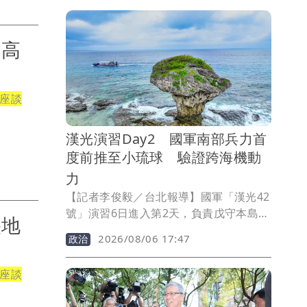
來師弟蕭景鴻（阿弟）擔任嘉賓。阿弟不
僅力拱蕭秉治挑戰16蹲，還現場教跳新歌
《到底該不該》的性感Wave，讓一向少
 高
跳舞的蕭秉治害羞應戰，引來全場歡呼。
座談
漢光演習Day2 國軍南部兵力首
度前推至小琉球 驗證跨海機動
力
【記者李俊毅／台北報導】國軍「漢光42
號」演習6日進入第2天，負責戊守本島南
央地
部的第四作戰區表示，小琉球具備南高屏
2026/08/06 17:47
政治
地區及重要海上航道的前觀優勢，可有效
掌握周邊海域、港口及航道動態，因此依
座談
防衛作戰構想首度將兵力前推至小琉球，
驗證跨海機動能力。