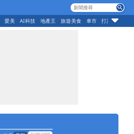
愛美
AI科技
地產王
旅遊美食
車市
打詐
指標企