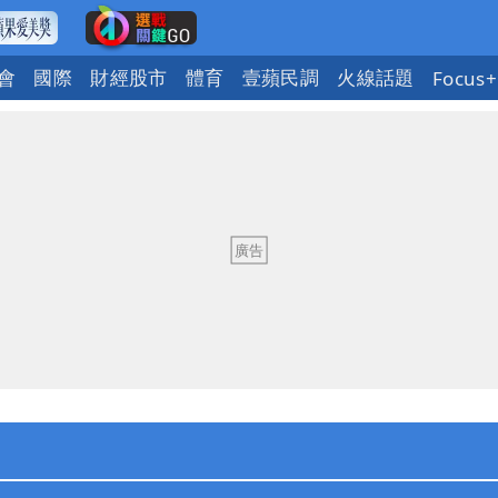
會
國際
財經股市
體育
壹蘋民調
火線話題
Focus+