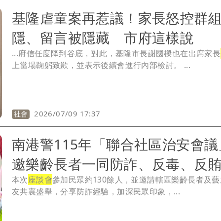
基隆虐童案再惹議！家長怒控群
隱、留言被隱藏 市府這樣說
...府信任度降到谷底，對此，基隆市長謝國樑也在出席家長
上當場鞠躬致歉，並表示後續會進行內部檢討。 ...
2026/07/09 17:37
社會
南港警115年「聯合社區治安會
邀樂齡長者一同防詐、反毒、反
本次
座談會
參加民眾約130餘人，並邀請轄區樂齡長者及
友共襄盛舉，分享防詐經驗，加深民眾印象，...