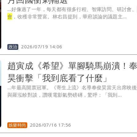
...好像過了一年，每天都有很多行程、智庫訪問、研討會、
會
，收穫非常豐富。林右昌提到，華府談論的議題主...
2026/07/19 14:06
政治
趙寅成《希望》單腳騎馬崩潰！
昊衝擊「我到底看了什麼」
...年最高開票冠軍。《寄生上流》名導奉俊昊當天出席映後
與羅泓軫對談，讚嘆電影氣勢磅礡，驚呼：「我到...
2026/07/16 17:56
娛樂時尚