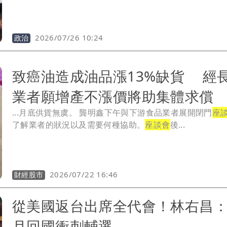
2026/07/26 10:24
政治
致癌油造成油品漲13%缺貨 經
業者願增產不漲價將助集體求償
...月底供貨無虞。 龔明鑫下午與下游食品業者展開閉門
座
了解業者的狀況以及需要何種協助。
座談會
後...
2026/07/22 16:46
財經股市
從美國返台出席全代會！林右昌：
月回國衝刺輔選