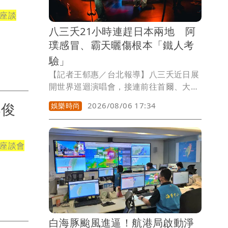
座談
八三夭21小時連趕日本兩地 阿
璞感冒、霸天曬傷根本「鐵人考
驗」
【記者王郁惠／台北報導】八三夭近日展
開世界巡迴演唱會，接連前往首爾、大
阪、東京開唱，其中不少日本歌迷因2019
奉俊
2026/08/06 17:34
娛樂時尚
年夯劇《想見你》主題曲《想見你想見你
想見你》認識他們，歷經7年終於等到演
唱會，現場大合唱讓團員相當感動。大
座談會
阪、東京兩場演出僅相隔21小時，結束大
阪場後隨即搭乘新幹線趕往東京，團員笑
說：「真是一場鐵人大考驗！」
白海豚颱風進逼！航港局啟動淨