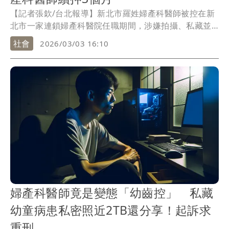
【記者張欽/台北報導】新北市羅姓婦產科醫師被控在新
北市一家連鎖婦產科醫院任職期間，涉嫌拍攝、私藏並
散布大量幼童性影像，檢警在他的電腦、隨身碟被查到
社會
2026/03/03 16:10
多達1970GB的幼童私密照及影片，其中有許多未成年病
患，新北地檢署日前偵訊羅男後聲押禁見獲准，今年2月
26日依《兒少性剝削防制條例》及散布兒少猥褻行為影
片等罪起訴，並建請法院從重量刑，移審新北地院後，
羅男僅承認拍攝但否認散布，法官今裁定羅男續押禁見3
個月。
婦產科醫師竟是變態「幼齒控」 私藏
幼童病患私密照近2TB還分享！起訴求
重刑