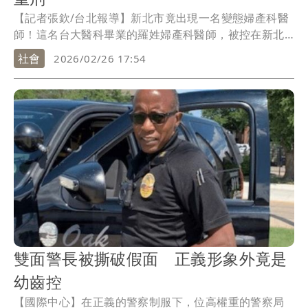
【記者張欽/台北報導】新北市竟出現一名變態婦產科醫
師！這名台大醫科畢業的羅姓婦產科醫師，被控在新北
市一家連鎖婦產科醫院看診期間，被檢警意外查出持有
社會
2026/02/26 17:54
大量的幼童性影像，羅男在醫院的值班室被搜索時，他
的電腦、隨身碟被查到多達1970GB的幼童私密照，其中
還有許多未成年病患，新北地檢署日前偵訊羅男後聲押
禁見獲准，今依《兒少性剝削防制條例》及散布兒少猥
褻行為影片等罪起訴，並建請法院從重量刑。
雙面警長被撕破假面 正義形象外竟是
幼齒控
【國際中心】在正義的警察制服下，位高權重的警察局