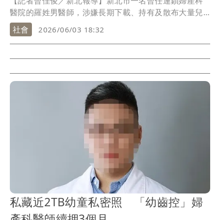
【記者曾佳俊／新北報導】新北市一名曾任連鎖婦產科
醫院的羅姓男醫師，涉嫌長期下載、持有及散布大量兒
少性影像，甚至利用診療及驗傷採證機會，未經同意取
社會
2026/06/03 18:32
得病患私密照片。檢警查扣其電腦與硬碟後，赫然發現
高達1970GB的兒少性影像資料，引發社會譁然。新北地
方法院審理後認定其犯行重大，不僅嚴重侵害兒少身心
發展，更破壞醫病間最基本的信任關係，今（3）日依違
反《兒童及少年性剝削防制條例》等罪，判處有期徒刑4
年8月，全案仍可上訴。
私藏近2TB幼童私密照 「幼齒控」婦
產科醫師續押3個月