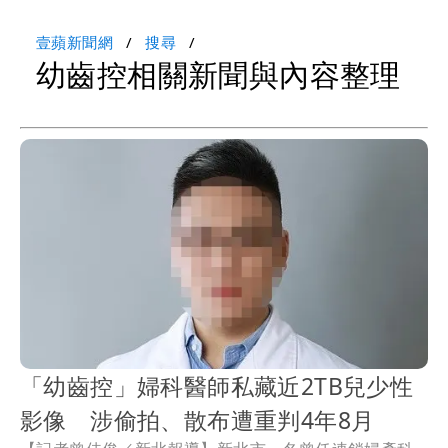
壹蘋新聞網
搜尋
幼齒控相關新聞與內容整理
「幼齒控」婦科醫師私藏近2TB兒少性
影像 涉偷拍、散布遭重判4年8月