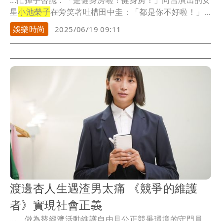
...忙揮手否認：「是健身房啦！健身房！」同台演出的女
星
小池榮子
在旁笑著吐槽田中圭：「都是你不好啦！」
田中...
娛樂時尚
2025/06/19 09:11
渡邊杏人生遇渣男太痛 《競爭的維護
者》實現社會正義
...，做為替經濟活動維護自由且公正競爭環境的守門員，