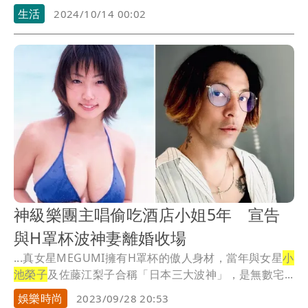
生活
2024/10/14 00:02
神級樂團主唱偷吃酒店小姐5年 宣告
與H罩杯波神妻離婚收場
...真女星MEGUMI擁有H罩杯的傲人身材，當年與女星
小
池榮子
及佐藤江梨子合稱「日本三大波神」，是無數宅...
娛樂時尚
2023/09/28 20:53