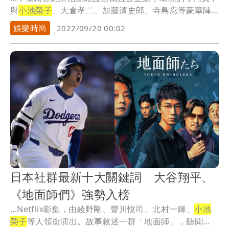
與
小池榮子
、大倉孝二、加藤清史郎、寺島忍等豪華陣
容聯...
娛樂時尚
2022/09/20 00:02
日本社群最新十大關鍵詞 大谷翔平、
《地面師們》強勢入榜
...Netflix影集，由綾野剛、豐川悅司、北村一輝、
小池
榮子
等人領銜演出。故事敘述一群「地面師」，聽聞...