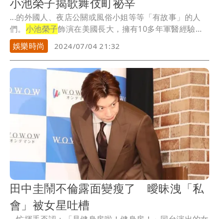
小池榮子揭歌舞伎町祕辛
...的外國人、夜店公關或風俗小姐等等「有故事」的人
們。
小池榮子
飾演在美國長大，擁有10多年軍醫經驗的
神祕...
娛樂時尚
2024/07/04 21:32
田中圭鬧不倫露面變瘦了 曖昧洩「私
會」被女星吐槽