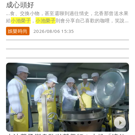
成心頭好
...食、交換小物，甚至還聊到過往情史，北香那曾送水果
給
小池榮子
，
小池榮子
則會分享自己喜歡的咖哩，笑說
只要...
娛樂時尚
2026/08/06 15:35