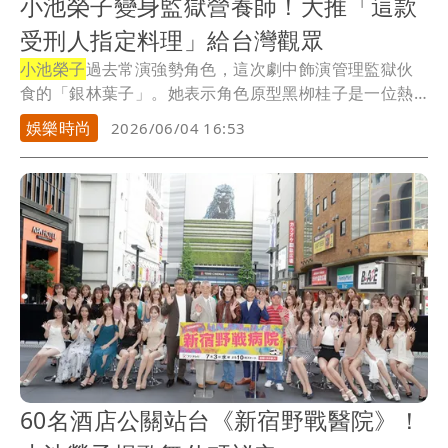
小池榮子變身監獄營養師！大推「這款
受刑人指定料理」給台灣觀眾
小池榮子
過去常演強勢角色，這次劇中飾演管理監獄伙
食的「銀林葉子」。她表示角色原型黑栁桂子是一位熱
愛食...
娛樂時尚
2026/06/04 16:53
60名酒店公關站台《新宿野戰醫院》！