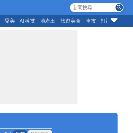
愛美
AI科技
地產王
旅遊美食
車市
打詐
指標企