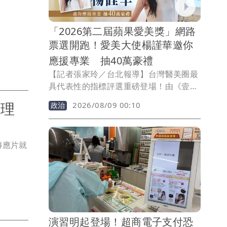
「2026第二屆蘋果愛美獎」網路
票選開跑！愛美大使楊謹華邀你
應援專業 抽40萬豪禮
【記者張家玲／台北報導】台灣醫美圈最
具代表性的指標評選重磅登場！由《壹蘋
新聞網》主辦的「2026第二屆蘋果愛美
護理
2026/08/09 00:10
政治
獎」，將在10月15日於台北寒舍艾美酒店
眾星雲集盛大舉行，全民網路票選於8月5
日起跑。本屆賽事特別邀請金鐘影后楊謹
宣傳應片就
華擔任「愛美大使」，她表示：「變美是
一件值得被慎重看待的事，每一票都是為
專業與用心而投，期盼透過大眾參與，讓
真正用心的醫療團隊被看見。」
演習明起登場！超商電子支付恐