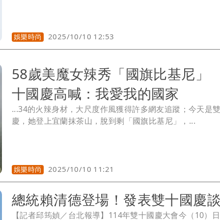
2025/10/10 12:53
娛樂時尚
58歲美魔女辣秀「國旗比基尼」
十國慶高喊：我愛我的國家
...34的火辣身材，大尺度作風獲得許多網友追蹤；今天是
慶，她登上宜蘭抹茶山，脫到剩「國旗比基尼」，...
2025/10/10 11:21
娛樂時尚
總統賴清德登場！發表雙十國慶
【記者邱筠媜／台北報導】114年雙十國慶大會今（10）