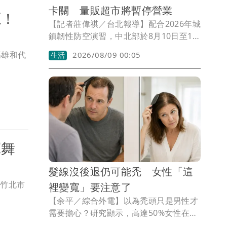
卡關 量販超市將暫停營業
源！
【記者莊偉祺／台北報導】配合2026年城
鎮韌性防空演習，中北部於8月10日至13
日陸續登場行動網路降速演練，超商、超
高雄和代
2026/08/09 00:05
生活
市量販也公布因應措施，包含將暫停部分
電子支付、APP部分功能恐受影響，更有
配合演習暫停營業。
揮舞
髮線沒後退仍可能禿 女性「這
從竹北市
裡變寬」要注意了
【余平／綜合外電】以為禿頭只是男性才
需要擔心？研究顯示，高達50%女性在70
歲前也會出現雄性禿，但女性通常不是髮