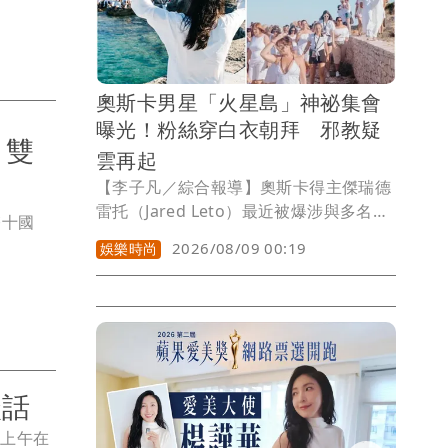
奧斯卡男星「火星島」神祕集會
曝光！粉絲穿白衣朝拜 邪教疑
 雙
雲再起
【李子凡／綜合報導】奧斯卡得主傑瑞德
雷托（Jared Leto）最近被爆涉與多名未
雙十國
成年少女發生不當性關係，讓外界譁然。
2026/08/09 00:19
娛樂時尚
也讓他所創的「30秒上火星」 (Thirty
Seconds to Mars) 樂團推出的神祕「火
星島」（Mars Island）度假活動引發網
民討論，認為活動散發的整體氛圍，根本
就像「邪教」。
談話
日上午在