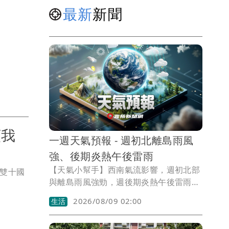
最新
新聞
願我
一週天氣預報 - 週初北離島雨風
強、後期炎熱午後雷雨
【天氣小幫手】西南氣流影響，週初北部
祝雙十國
與離島雨風強勁，週後期炎熱午後雷雨、
南部夜間對流增強
2026/08/09 02:00
生活