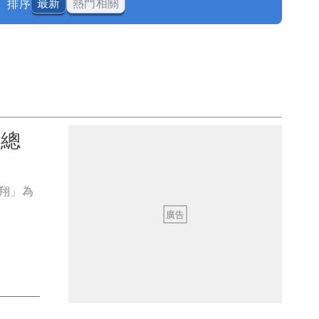
排序
最新
熱門相關
 總
翔」為