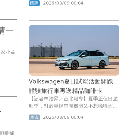
2026/08/09 00:04
國際
線後退，而是頭頂逐漸稀疏，經常拖到分
線愈來愈寬才察覺。
情一
專家小孟
Volkswagen夏日試駕活動開跑
體驗旅行車再送精品咖啡卡
【記者林浩昇／台北報導】夏季正值出遊
旺季，對於重視空間機能又不想犧牲駕馭
擾台
感受的消費者而言，旅行車仍是相當獨特
2026/08/09 00:04
車市
的選擇。台灣福斯汽車即日起至8月31日
推出「夏日旅行 沁涼隨行」全台試駕活
但根據
動，邀請消費者前往Volkswagen授權展