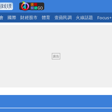
會
國際
財經股市
體育
壹蘋民調
火線話題
Focus+