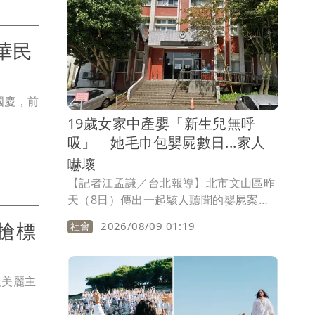
華民
國慶，前
19歲女家中產嬰「新生兒無呼
吸」 她毛巾包嬰屍數日...家人
嚇壞
【記者江孟謙／台北報導】北市文山區昨
天（8日）傳出一起駭人聽聞的嬰屍案，
一名19歲年輕女子，日前在住處產下男
搶標
2026/08/09 01:19
社會
嬰，但因新生兒失去呼吸心跳，女子用毛
巾包裹後放置住處數日，直到家屬發現異
狀，陪同生母前往派出所報案，警方立即
最美麗主
通知鑑識人員前往採證，釐清相關案情。