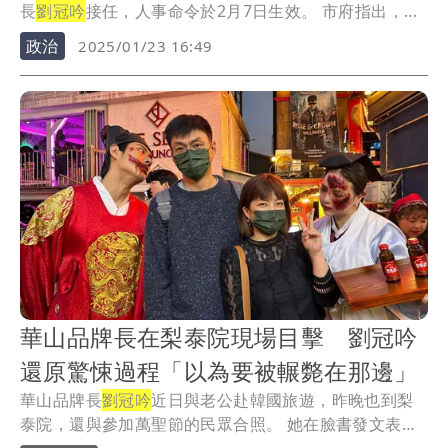
長
劉冠吟
接任，人事命令於2月7日生效。 市府指出，...
政治
2025/01/23 16:49
華山品牌長在梨泰院現場目擊 劉冠吟
還原驚悚過程「以為要被輾斃在那邊」
華山品牌長
劉冠吟
近日與老公赴韓國旅遊，昨晚也到梨
泰院，還與參加萬聖節的民眾合照。 她在臉書發文表