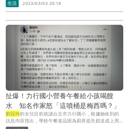
生活
2023/03/03 20:18
扯爆！力行國小營養午餐給小孩喝餿
水 知名作家怒「這噴桶是梅西嗎？」
劉冠吟
的女兒目前就讀台北市力行國小，根據她收到的
訊息內容指出，學校午餐湯品因為廚房疏失錯送成上周
餿水...