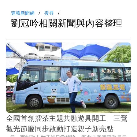
壹蘋新聞網
搜尋
劉冠吟相關新聞與內容整理
全國首創擂茶主題共融遊具開工 三鶯
觀光節慶同步啟動打造親子新亮點