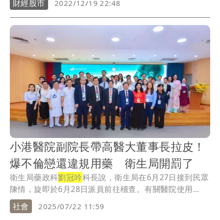
財經股市
2022/12/19 22:48
小港醫院副院長帶高醫大董事長拉皮！
爆不倫戀還違規用藥 衛生局開罰了
衛生局藥政科
劉冠吟
科長說，衛生局在6月27日接到民眾
陳情，旋即於6月28日派員前往稽查。有關醫院使用...
社會
2025/07/22 11:59