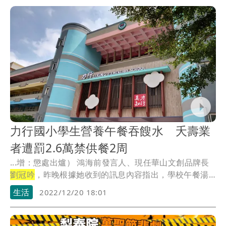
秀混音台表演展現客家多樣風貌，他表示，新北市持續
致力於創新發展與融合青年參與，傳承並發揚客家文
化。
力行國小學生營養午餐吞餿水 夭壽業
者遭罰2.6萬禁供餐2周
...增：懲處出爐） 鴻海前發言人、現任華山文創品牌長
劉冠吟
，昨晚根據她收到的訊息內容指出，學校午餐湯
品...
生活
2022/12/20 18:01