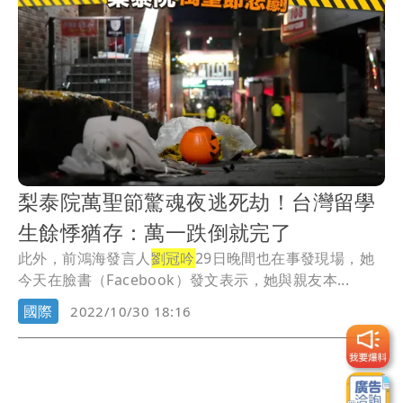
梨泰院萬聖節驚魂夜逃死劫！台灣留學
生餘悸猶存：萬一跌倒就完了
此外，前鴻海發言人
劉冠吟
29日晚間也在事發現場，她
今天在臉書（Facebook）發文表示，她與親友本...
國際
2022/10/30 18:16