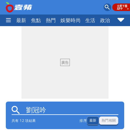
最新
焦點
熱門
娛樂時尚
生活
政治
社會
共有 12 項結果
排序
最新
熱門相關