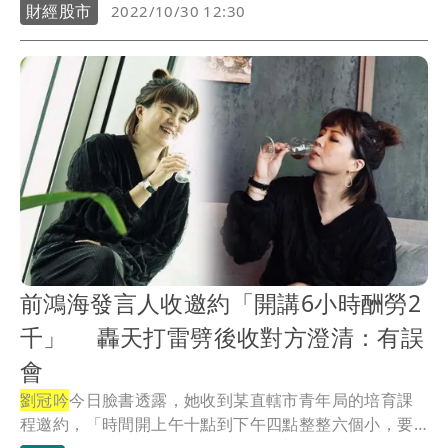
示...
財經股市
2022/10/30 12:30
前鴻海發言人收邀約「開講6小時酬勞2
千」 轟天打雷劈後收對方澄清：有誤
會
劉冠吟
今日臉書透露，她收到某直轄市青年局的培育課
程邀約，「時間開上午十點到下午四點整整六個小，要
演講...