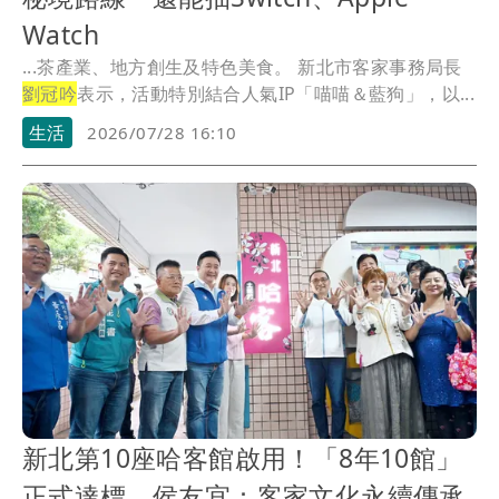
Watch
...茶產業、地方創生及特色美食。 新北市客家事務局長
劉冠吟
表示，活動特別結合人氣IP「喵喵＆藍狗」，以...
生活
2026/07/28 16:10
新北第10座哈客館啟用！「8年10館」
正式達標 侯友宜：客家文化永續傳承