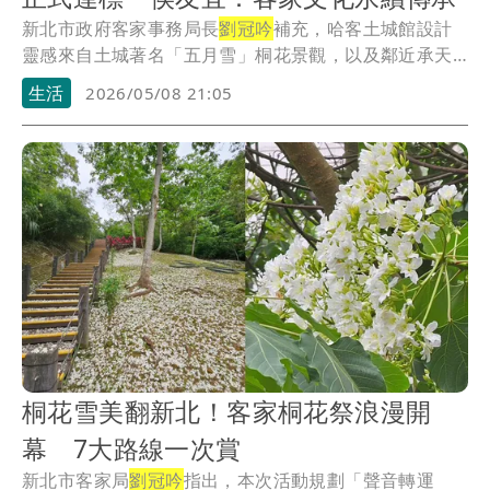
新北市政府客家事務局長
劉冠吟
補充，哈客土城館設計
靈感來自土城著名「五月雪」桐花景觀，以及鄰近承天
禪寺...
生活
2026/05/08 21:05
桐花雪美翻新北！客家桐花祭浪漫開
幕 7大路線一次賞
新北市客家局
劉冠吟
指出，本次活動規劃「聲音轉運