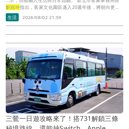
...示，而能融入生活與日常體驗。 新北市客家事務局長
劉冠吟
指出，客家文化園區邁入20週年後，將朝向更
多...
生活
2026/08/02 21:59
三鶯一日遊攻略來了！搭731解鎖三條
秘境路線 還能抽Switch、Apple