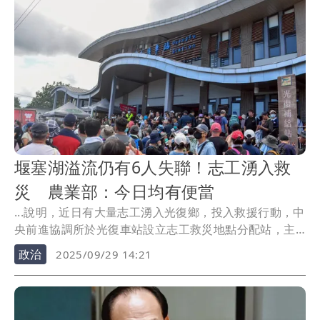
堰塞湖溢流仍有6人失聯！志工湧入救
災 農業部：今日均有便當
...說明，近日有大量志工湧入光復鄉，投入救援行動，中
央前進協調所於光復車站設立志工救災地點分配站，主
要分...
政治
2025/09/29 14:21