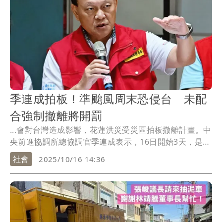
季連成拍板！準颱風周末恐侵台 未配
合強制撤離將開罰
...會對台灣造成影響，花蓮洪災受災區拍板撤離計畫。中
央前進協調所總協調官季連成表示，16日開始3天，是
花...
社會
2025/10/16 14:36