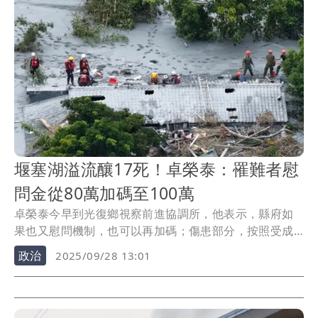
堰塞湖溢流釀17死！卓榮泰：罹難者慰
問金從80萬加碼至100萬
卓榮泰今早到光復鄉視察前進協調所，他表示，縣府如
果也又慰問機制，也可以再加碼；傷患部分，按照受成
程度...
政治
2025/09/28 13:01