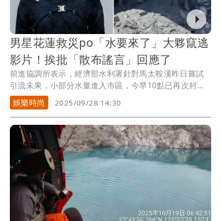
男星花蓮救災po「水要來了」大夥竄逃
影片！挨批「散布謠言」回應了
前進協調所表示，經濟部水利署針對馬太鞍溪昨日嘗試
引流未果，小部分水量進入市區，今早10點已再次封
堵。...
娛樂時尚
2025/09/28 14:30