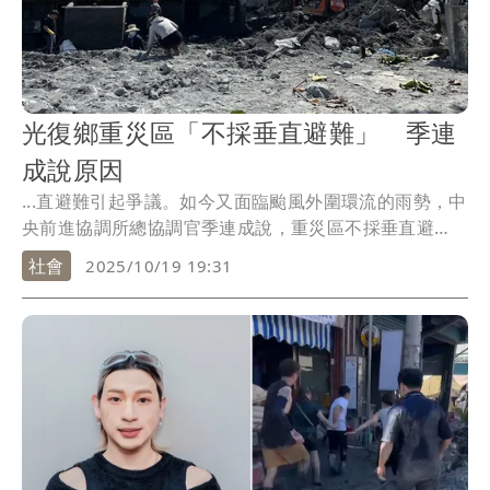
光復鄉重災區「不採垂直避難」 季連
成說原因
...直避難引起爭議。如今又面臨颱風外圍環流的雨勢，中
央前進協調所總協調官季連成說，重災區不採垂直避
難，因...
社會
2025/10/19 19:31