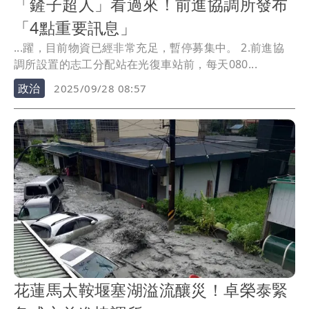
「鏟子超人」看過來！前進協調所發布
「4點重要訊息」
...躍，目前物資已經非常充足，暫停募集中。 ​2.前進協
調所設置的志工分配站在光復車站前，每天080...
政治
2025/09/28 08:57
花蓮馬太鞍堰塞湖溢流釀災！卓榮泰緊