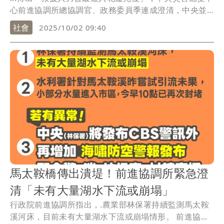
心前進協調所總協調官、政務委員季連成澄清，中央並
未發...
社會
2025/10/02 09:40
馬太鞍橋傳出潰堤！前進協調所緊急澄
清「未有大量湖水下流或崩塌」
行政院前進協調所指出，.農業部林保署持續監測馬太鞍
溪河床，目前未有大量湖水下流或崩塌情形。 前進協...