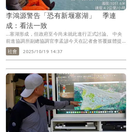
李鴻源警告「恐有新堰塞湖」 季連
成：看法一致
...塞湖形成，但政府至今尚未就此進行正式討論。 中央
前進協調所副總協調官李孟諺今天在記者會答覆媒體提
問...
社會
2025/10/19 14:37