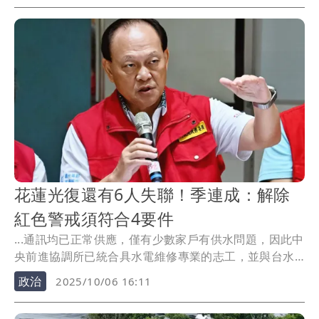
花蓮光復還有6人失聯！季連成：解除
紅色警戒須符合4要件
...通訊均已正常供應，僅有少數家戶有供水問題，因此中
央前進協調所已統合具水電維修專業的志工，並與台水
公司...
政治
2025/10/06 16:11