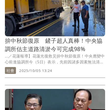
拚中秋節復原 鏟子超人真棒！中央協
調所估主道路清淤今可完成98%
...／花蓮報導】花蓮光復救災拚中秋節復原！中央應變中
心前進協調所今（5日）表示，先前因諸多因素無法清淤
的...
社會
2025/10/05 13:24