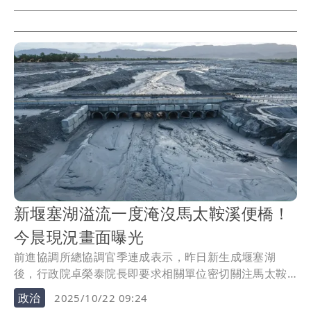
新堰塞湖溢流一度淹沒馬太鞍溪便橋！
今晨現況畫面曝光
前進協調所總協調官季連成表示，昨日新生成堰塞湖
後，行政院卓榮泰院長即要求相關單位密切關注馬太鞍
溪水位...
政治
2025/10/22 09:24