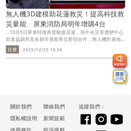
無人機3D建模助花蓮救災！提高科技救
災量能 屏東消防局明年增購4台
...10月9日屏東特搜再度馳援花蓮，與中央災害應變中心
前進協調所及各縣市搜救單位密切合作，無人機對著地
面...
社會
2025/12/25 16:24
關於我們
聯絡我們
追蹤我們：
隱私權說明
新聞規範
使用條款
投訴爆料