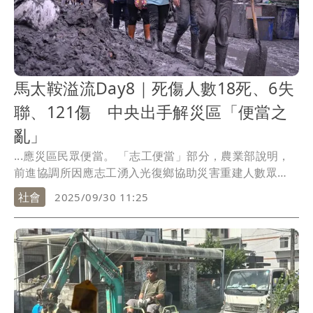
馬太鞍溢流Day8｜死傷人數18死、6失
聯、121傷 中央出手解災區「便當之
亂」
...應災區民眾便當。 「志工便當」部分，農業部說明，
前進協調所因應志工湧入光復鄉協助災害重建人數眾
多，...
社會
2025/09/30 11:25