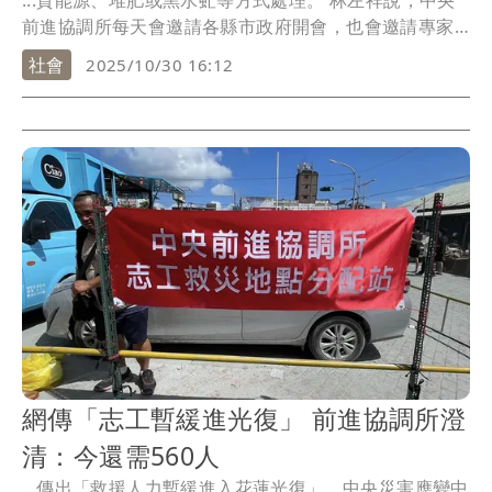
...質能源、堆肥或黑水虻等方式處理。 林左祥說，中央
前進協調所每天會邀請各縣市政府開會，也會邀請專家
學...
社會
2025/10/30 16:12
網傳「志工暫緩進光復」 前進協調所澄
清：今還需560人
...傳出「救援人力暫緩進入花蓮光復」，中央災害應變中