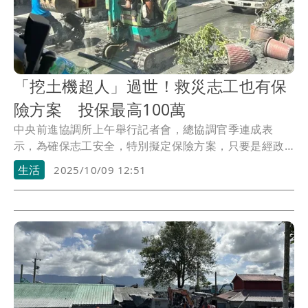
「挖土機超人」過世！救災志工也有保
險方案 投保最高100萬
中央前進協調所上午舉行記者會，總協調官季連成表
示，為確保志工安全，特別擬定保險方案，只要是經政
府徵募...
生活
2025/10/09 12:51