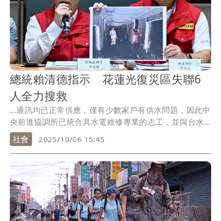
總統賴清德指示 花蓮光復災區失聯6
人全力搜救
...通訊均已正常供應，僅有少數家戶有供水問題，因此中
央前進協調所已統合具水電維修專業的志工，並與台水
公司...
社會
2025/10/06 15:45