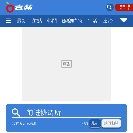
最新
焦點
熱門
娛樂時尚
生活
政治
社會
共有 62 項結果
排序
最新
熱門相關