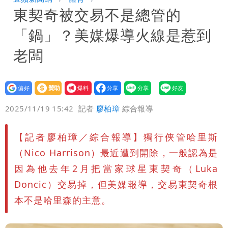
東契奇被交易不是總管的
晚至明下午受影響
颱風白海豚暴風圈縮小 未來強度有減弱
「鍋」？美媒爆導火線是惹到
趨勢
老闆
設為
贊助
我要
偏好
壹蘋
爆料
2025/11/19 15:42
記者
廖柏璋
綜合報導
【記者廖柏璋／綜合報導】獨行俠管哈里斯
（Nico Harrison）最近遭到開除，一般認為是
因為他去年2月把當家球星東契奇（Luka
Doncic）交易掉，但美媒報導，交易東契奇根
本不是哈里森的主意。