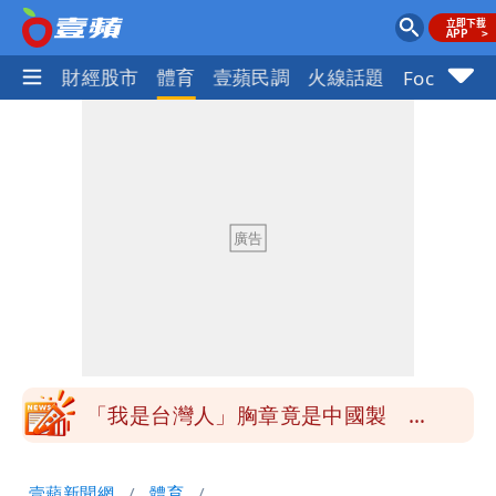
國際
財經股市
體育
壹蘋民調
火線話題
Focus+
白海豚降雨注意！10縣市豪雨特報 今
晚至明下午受影響
颱風白海豚暴風圈縮小 未來強度有減弱
趨勢
颱風假來了！連江縣明停班課 竹縣山區
8校停課不停班
穿中國貨內褲逛街「整件掉出裙底」
OL哀號：在同事眼前顏面盡失
「我是台灣人」胸章竟是中國製
Cheap：愛台灣只是發財的口號
白海豚降雨注意！10縣市豪雨特報 今
壹蘋新聞網
體育