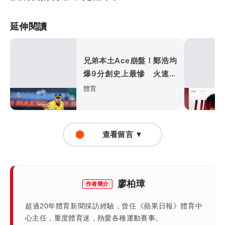
延伸閱讀
兄弟本土Ace崩盤！鄭浩均
爆9分創史上最慘 火速下
放二軍
體育
查看留言 ▼
廖柏璋
作者簡介
超過20年體育新聞採訪經驗，曾任《蘋果日報》體育中
心主任，重度體育迷，熱愛各種運動賽事。