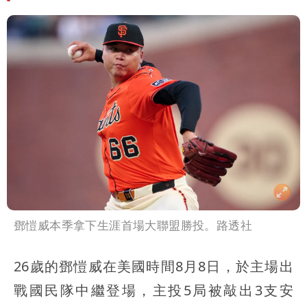
鄧愷威本季拿下生涯首場大聯盟勝投。路透社
26歲的鄧愷威在美國時間8月8日，於主場出
戰國民隊中繼登場，主投5局被敲出3支安