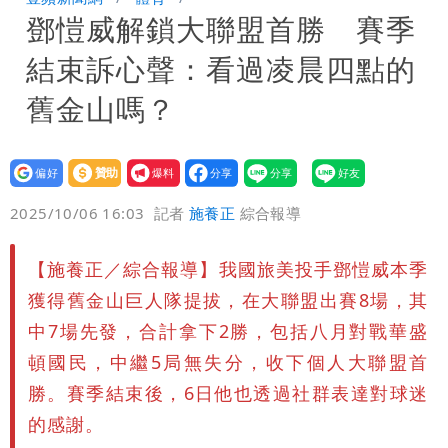
鄧愷威解鎖大聯盟首勝 賽季
「終於能交代」 捐500萬獎學金延續愛
白海豚颱風逼近！鄭明典示警「恐遇黑潮
結束訴心聲：看過凌晨四點的
變強」 路徑分歧藏警訊：不利強度維持
舊金山嗎？
設為
贊助
我要
偏好
壹蘋
爆料
2025/10/06 16:03
記者
施養正
綜合報導
【施養正／綜合報導】我國旅美投手鄧愷威本季
獲得舊金山巨人隊提拔，在大聯盟出賽8場，其
中7場先發，合計拿下2勝，包括八月對戰華盛
頓國民，中繼5局無失分，收下個人大聯盟首
勝。賽季結束後，6日他也透過社群表達對球迷
的感謝。