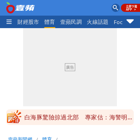
國際
財經股市
體育
壹蘋民調
火線話題
Focus+
「楊承勳」名字終於公開！被害人父淚喊
「終於能交代」 捐500萬獎學金延續愛
白海豚颱風逼近！鄭明典示警「恐遇黑潮
變強」 路徑分歧藏警訊：不利強度維持
高希均辭世享耆壽90歲 畢生推動閱讀
與進步觀念
內馬爾開到「寶可夢神包」後徹底入坑
砸重金再買一整桌卡盒
白海豚驚險掠過北部 專家估：海警明發
布 陸警可能相對低
「楊承勳」名字終於公開！被害人父淚喊
壹蘋新聞網
體育