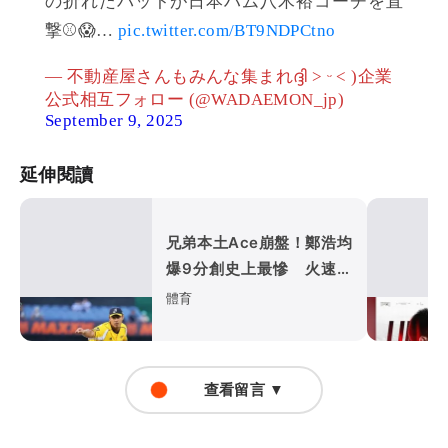
の折れたバットが日本ハム八木裕コーチを直
撃⚾😱…
pic.twitter.com/BT9NDPCtno
— 不動産屋さんもみんな集まれദ്ദി ˃ ᵕ ˂ )企業
公式相互フォロー (@WADAEMON_jp)
September 9, 2025
延伸閱讀
兄弟本土Ace崩盤！鄭浩均
爆9分創史上最慘 火速下
放二軍
體育
查看留言 ▼