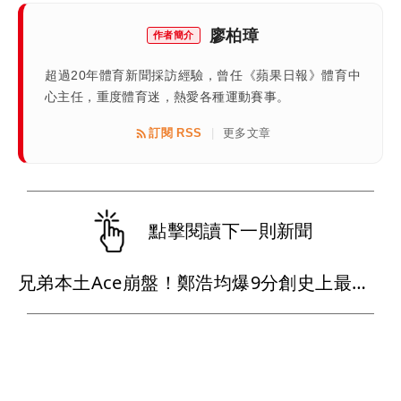
廖柏璋
作者簡介
超過20年體育新聞採訪經驗，曾任《蘋果日報》體育中
心主任，重度體育迷，熱愛各種運動賽事。
訂閱 RSS
更多文章
|
點擊閱讀下一則新聞
兄弟本土Ace崩盤！鄭浩均爆9分創史上最慘 火速下放二軍