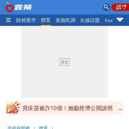
國際
財經股市
體育
壹蘋民調
火線話題
Focus+
慈濟被騙10億！陳時中一語成讖 王必
勝：時間久看出睿智
白海豚今下午2點半發海警！陸警機率最
高是這縣市
關之琳爆「奶孫戀」愛上小36歲男模
她親發聲回應了
兆基風暴｜前董座李建成今被檢調約談
最快今晚移送北檢複訊
買疫苗被詐10億！她籲慈濟公開說明
捐款人有權知真相
蔡英文變「台東蔡主委」嚇壞一堆人！他
壹蘋新聞網
體育