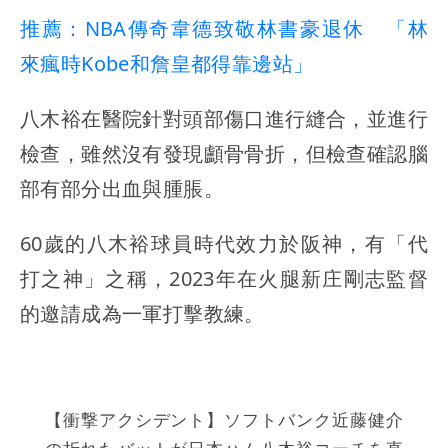
推薦：NBA傳奇韋德致敬林書豪退休 「林
來瘋時Kobe和詹皇都得靠邊站」
八木裕在醫院針對頭部傷口進行縫合，並進行
檢查，雖然沒有發現顱骨骨折，但檢查確認腦
部有部分出血與腫脹。
60歲的八木裕球員時代效力於阪神，有「代
打之神」之稱，2023年在火腿新庄剛志監督
的邀請成為一軍打擊教練。
【衝撃アクシデント】ソフトバンク近藤健介