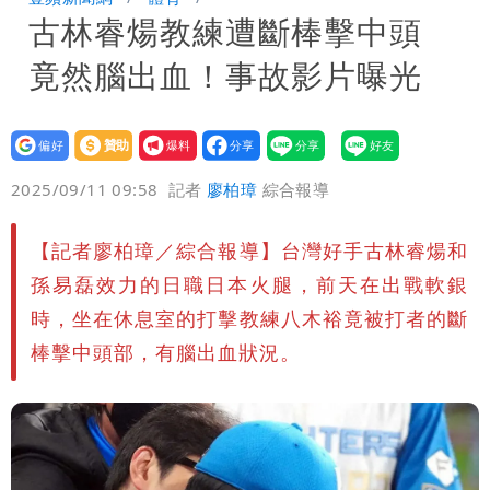
古林睿煬教練遭斷棒擊中頭
驚：戰局變五五波
白海豚颱風攪局父親節！明雨量「紅到發
竟然腦出血！事故影片曝光
紫」
女律師詐慈濟10億 坐擁232公斤黃金仍
接案！同業酸：我輩楷模
明金成離世留下雙胞胎 4歲兒與老師一
設為
贊助
我要
偏好
壹蘋
爆料
2025/09/11 09:58
記者
廖柏璋
綜合報導
段對話催淚
演習登場！搭雙鐵、航班3大注意事項快
看
慈濟遭詐10.6億！網紅揪聲明「疑點重
【記者廖柏璋／綜合報導】台灣好手古林睿煬和
孫易磊效力的日職日本火腿，前天在出戰軟銀
重」 1細節避而不談
蔣萬安民調只贏5％「現任優勢去哪？」
時，坐在休息室的打擊教練八木裕竟被打者的斷
棒擊中頭部，有腦出血狀況。
媒體人嘆：真的該緊張了
97萬網紅「肥大叔」驚傳猝逝！最後身
影曝 網驚覺不對
慈濟被騙10億！陳時中一語成讖 王必
勝：時間久看出睿智
白海豚今下午2點半發海警！陸警機率最