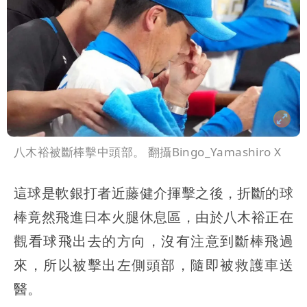
高是這縣市
八木裕被斷棒擊中頭部。 翻攝Bingo_Yamashiro X
這球是軟銀打者近藤健介揮擊之後，折斷的球
棒竟然飛進日本火腿休息區，由於八木裕正在
觀看球飛出去的方向，沒有注意到斷棒飛過
來，所以被擊出左側頭部，隨即被救護車送
醫。