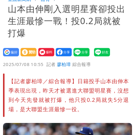
山本由伸剛入選明星賽卻投出
驚：戰局變五五波
白海豚颱風攪局父親節！明雨量「紅到發
生涯最慘一戰！投0.2局就被
紫」
女律師詐慈濟10億 坐擁232公斤黃金仍
打爆
接案！同業酸：我輩楷模
明金成離世留下雙胞胎 4歲兒與老師一
設為
贊助
我要
段對話催淚
演習登場！搭雙鐵、航班3大注意事項快
偏好
壹蘋
爆料
2025/07/08 10:55
記者
廖柏璋
綜合報導
看
慈濟遭詐10.6億！網紅揪聲明「疑點重
【記者廖柏璋／綜合報導】日籍投手山本由伸本
重」 1細節避而不談
蔣萬安民調只贏5％「現任優勢去哪？」
季表現出現，昨天才被選進大聯盟明星賽，沒想
媒體人嘆：真的該緊張了
97萬網紅「肥大叔」驚傳猝逝！最後身
到今天先發就被打爆，他只投0.2局就失5分退
場，是大聯盟生涯最慘一役。
影曝 網驚覺不對
慈濟被騙10億！陳時中一語成讖 王必
勝：時間久看出睿智
白海豚今下午2點半發海警！陸警機率最