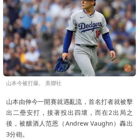
高是這縣市
山本今被打爆。 美聯社
山本由伸今一開賽就遇亂流，首名打者就被擊
出二壘安打，接著投出四壞，而在2出局之
後，被釀酒人范恩（Andrew Vaughn）轟出
3分砲。