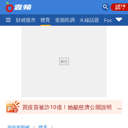
國際
財經股市
體育
壹蘋民調
火線話題
Focus+
慈濟被騙10億！陳時中一語成讖 王必
勝：時間久看出睿智
白海豚今下午2點半發海警！陸警機率最
高是這縣市
關之琳爆「奶孫戀」愛上小36歲男模
她親發聲回應了
兆基風暴｜前董座李建成今被檢調約談
最快今晚移送北檢複訊
買疫苗被詐10億！她籲慈濟公開說明
捐款人有權知真相
蔡英文變「台東蔡主委」嚇壞一堆人！他
壹蘋新聞網
體育