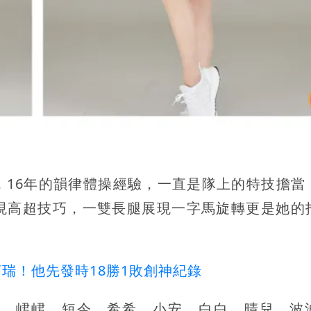
，16年的韻律體操經驗，一直是隊上的特技擔當
現高超技巧，一雙長腿展現一字馬旋轉更是她的
瑞！他先發時18勝1敗創神紀錄
蒂、峮峮、短今、希希、小安、白白、晴兒、波