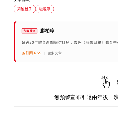
菊池桃子
啦啦隊
廖柏璋
作者簡介
超過20年體育新聞採訪經驗，曾任《蘋果日報》體育
訂閱 RSS
更多文章
|
無預警宣布引退兩年後 