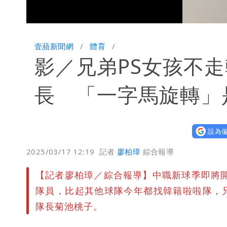
Unmute
壹蘋新聞網
體育
影／兄弟PS女孩不
長 「一字馬旋轉」
設為偏
2025/03/17 12:19
記者
廖柏璋
綜合報導
【記者廖柏璋／綜合報導】中職新球季即將開
隊員，比起其他球隊今年都找韓籍啦啦隊，
隊長菊池桃子。