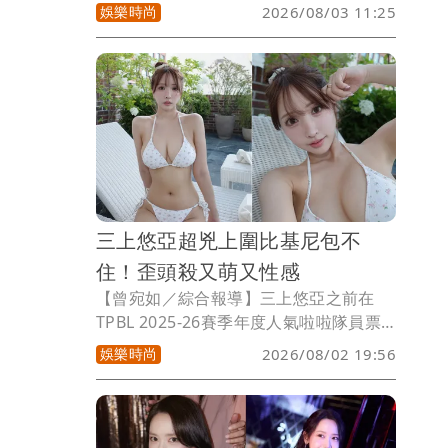
點，近日才發布新歌、引起不少話題的
娛樂時尚
2026/08/03 11:25
她，隨後又驚喜現身澳洲樂團Tame
Impala在波士頓的演唱會，這回女神的
舞台造型同樣火辣無極限，以透膚睡衣搭
配蕾絲褲，看似遮好遮滿的造型其實暗藏
小心機，性感指數再度爆棚。
三上悠亞超兇上圍比基尼包不
住！歪頭殺又萌又性感
【曾宛如／綜合報導】三上悠亞之前在
TPBL 2025-26賽季年度人氣啦啦隊員票
選中，以7812票奪下第1名，人氣還是很
娛樂時尚
2026/08/02 19:56
高，她最近到韓國度假，因天氣炎熱，脫
到剩比基尼開心泡水消暑，也分享池邊美
照給粉絲，超兇上圍快撐出比基尼，性感
魅力無法擋，1天狂吸近8萬讚。