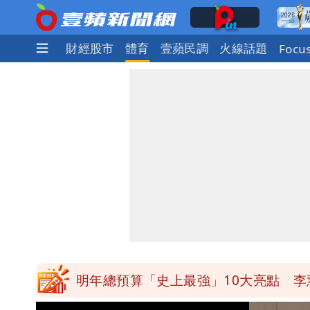
社會
國際
財經股市
體育
壹蘋民調
火線話題
Focu
買BNT遭詐10億元 王尚智疑「慈濟
「我是台灣人」胸章竟是中國製 Che
白海豚降雨注意！10縣市豪雨特報 
白海豚逼近！淡江大橋21時封閉機車道
明年總預算「史上最強」10大亮點 李