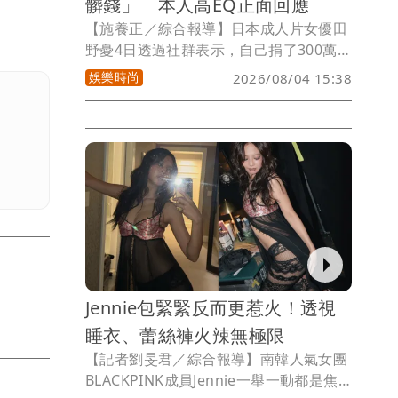
髒錢」 本人高EQ正面回應
【施養正／綜合報導】日本成人片女優田
野憂4日透過社群表示，自己捐了300萬日
圓（約新台幣66萬）支援熊本強震復原，
娛樂時尚
2026/08/04 15:38
卻被網友諷刺「給髒錢」。對此田野回
應，「沒有理由因為職業而否定他人的支
援行動，捐款就是捐款，我只考慮能送到
需要幫助的人手上。」
Jennie包緊緊反而更惹火！透視
睡衣、蕾絲褲火辣無極限
【記者劉旻君／綜合報導】南韓人氣女團
BLACKPINK成員Jennie一舉一動都是焦