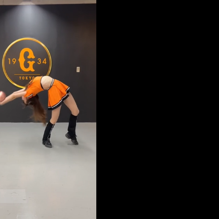
1」 9歲兒捲入海裡消失了
決策高層牽涉其中」才不提告
ap：愛台灣只是發財的口號