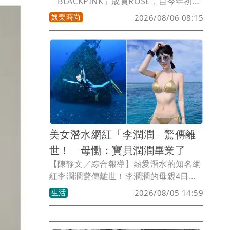
「BLACKPINK」成員ROSÉ，自今年初接
下美國丹寧品牌Levi’s®的全球品牌大使
娛樂時尚
2026/08/06 08:15
後，強大帶貨力一度讓她形象照中的同款
靴型褲賣到缺貨。近日如今品牌又釋出女
神全新美照，只見ROSÉ換上一系列丹寧
新品，以小露蠻腰的休閒造型詮釋Loose
Prep美式校園風格，腰細、腿長的慵懶美
樣，預計將再度引發一波粉絲搶購潮。
美女潛水網紅「李潤潤」驚傳離
世！ 母慟：寶貝潤潤畢業了
【陳靜文／綜合報導】熱愛潛水的知名網
紅李潤潤驚傳離世！李潤潤的母親4日透
過她的臉書發文，悲慟表示「寶貝潤潤畢
生活
2026/08/05 14:59
業了」，並已低調完成追思禮拜，李母向
向遠道來參加追思禮拜的親友們致謝，
「我都替她記著，日後有機會，再替她回