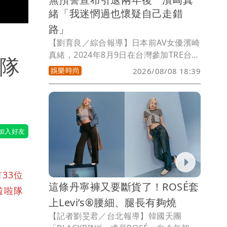
緒「我迷惘過也懷疑自己走錯
路」
【劉育良／綜合報導】日本前AV女優濱崎
真緒，2024年8月9日在台灣參加TRE台北
啦隊
國際成人展時，無預警在台上宣布「我要
娛樂時尚
2026/08/08 18:39
引退了」，當時震驚許多人。如今距離她
宣布引退過去兩年，她坦言自己也曾迷
惘、認為自己就是一時衝動，但這兩年來
她一步步走向第二人生，她想對兩年前的
自己說「謝謝妳當時那麼勇敢」。
33位
這條丹寧褲又要斷貨了！ROSÉ套
啦啦隊
上Levi’s®腰細、腿長有夠燒
【記者劉旻君／台北報導】韓國天團