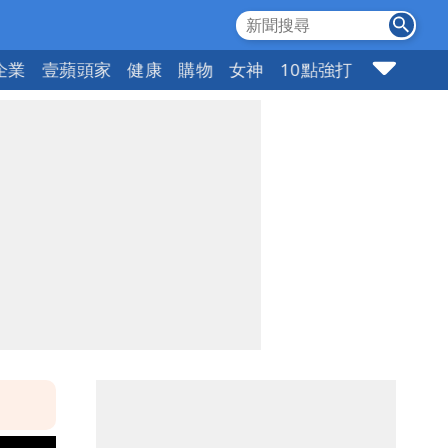
企業
壹蘋頭家
健康
購物
女神
10點強打