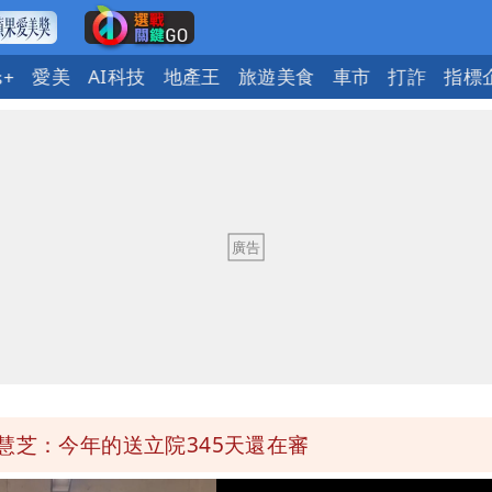
愛美
AI科技
地產王
旅遊美食
車市
打詐
指標
s+
決策高層牽涉其中」才不提告
ap：愛台灣只是發財的口號
今晚至明下午受影響
慧芝：今年的送立院345天還在審