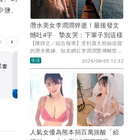
少鹽、
潛水美女李潤潤猝逝！最後發文
憾吐4字 摯友哭：下輩子別這樣
【陳靜文／綜合報導】受到廣大粉絲追蹤
的潛水教練、知名網紅李潤潤驚傳離世，
家屬並未透露死因，李潤潤臉書13天前分
生活
2026/08/05 12:32
享一則10年前貼文，似乎略顯感傷寫下
É套
美女潛水網紅「李潤潤」驚
「年輕真好」4個字，除此之外，再無隻
世！ 母慟：寶貝潤潤畢業了
字片語。由於離世消息太突然，許多朋
生活
友、粉絲紛紛悲傷表示難以置信。
人氣女優為熊本捐百萬挨酸「給