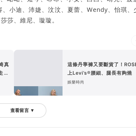
曼容、小迪、沛婕、汶汶、夏蕾、Wendy、怡琪、
、莎莎、維尼、璇璇。
崎真
這條丹寧褲又要斷貨了！ROS
走錯
上Levi’s®腰細、腿長有夠燒
娛樂時尚
查看留言 ▼