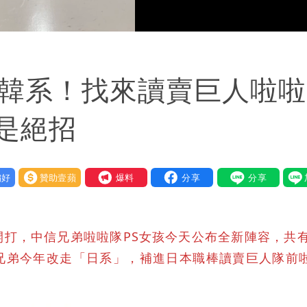
Loaded
:
100.00%
走韓系！找來讀賣巨人啦
是絕招
好
贊助壹蘋
我要爆料
打，中信兄弟啦啦隊PS女孩今天公布全新陣容，共有
兄弟今年改走「日系」，補進日本職棒讀賣巨人隊前