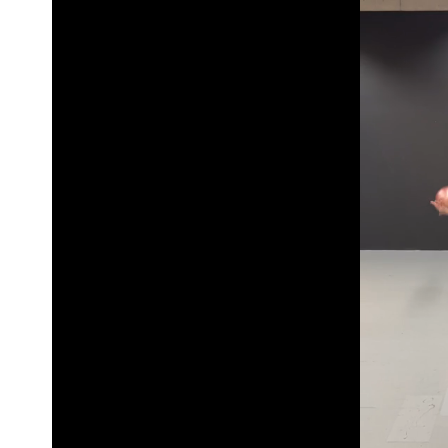
影片｜颱風接近硬闖海邊觀浪「4口家-
買BNT遭詐10億元 王尚智疑「慈濟
「我是台灣人」胸章竟是中國製 Che