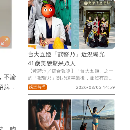
報給你們」，不過並未透露死因。
台大五姬「獸醫乃」近況曝光
41歲美貌驚呆眾人
【黃詩淳／綜合報導】「台大五姬」之一
，不論
的「獸醫乃」劉乃潔畢業後，並沒有踏進
演藝圈，而是到英國深造，攻讀碩、博
招牌，
娛樂時尚
2026/08/05 14:59
士，之後更回到母校擔任助理教授，近日
她和學生同框的近照曝光，凍齡美貌瞬間
引起熱議。
波、畇