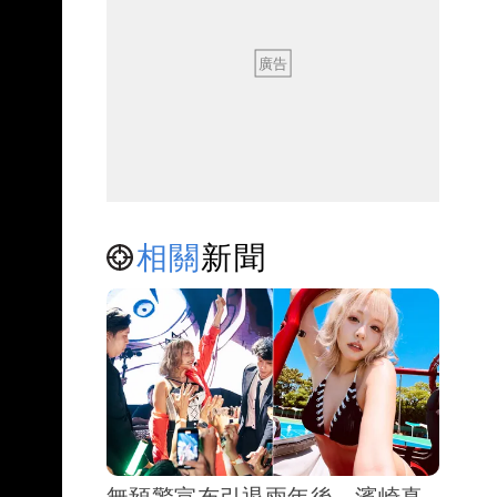
相關
新聞
無預警宣布引退兩年後 濱崎真