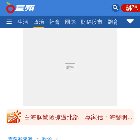
樂時尚
生活
政治
社會
國際
財經股市
體育
壹蘋民
「楊承勳」名字終於公開！被害人父淚喊
「終於能交代」 捐500萬獎學金延續愛
白海豚颱風逼近！鄭明典示警「恐遇黑潮
變強」 路徑分歧藏警訊：不利強度維持
高希均辭世享耆壽90歲 畢生推動閱讀
與進步觀念
內馬爾開到「寶可夢神包」後徹底入坑
砸重金再買一整桌卡盒
白海豚驚險掠過北部 專家估：海警明發
布 陸警可能相對低
「楊承勳」名字終於公開！被害人父淚喊
壹蘋新聞網
政治