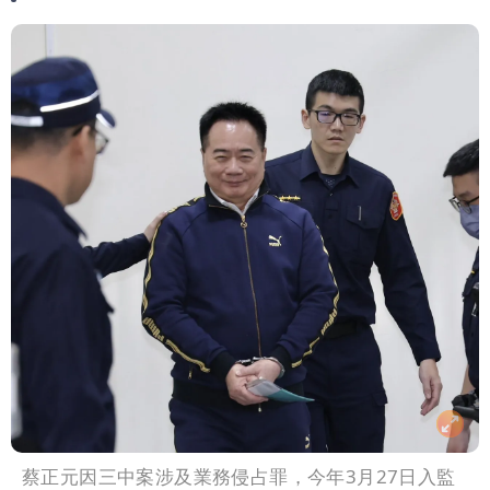
蔡正元因三中案涉及業務侵占罪，今年3月27日入監