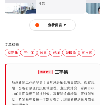
演習預告
生活
查看留言 ▼
文章標籤
蔡正元
三中案
臉書
感謝
韓國瑜
柯文哲
王宇德
作者簡介
熱愛新聞工作的記者！日常就是敏銳蒐集資訊、觀察現
場，發現有價值的訊息就整理、查證與鋪寫；看到有張
力的畫面就動手捕捉影像。寫新聞追求精準、正確與速
度，希望報導發揮一丁點影響力，讓讀者得到最具價值
的新聞內容。