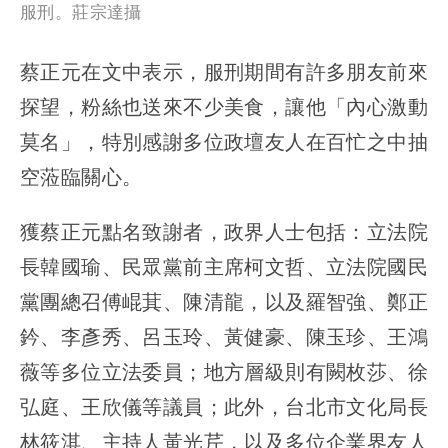
服刑。莊宗達攝
蔡正元在文中表示，服刑期間有許多朋友前來
探望，粉絲也送來不少美食，讓他「內心激動
莫名」，特別感謝多位政壇友人在百忙之中抽
空蒞臨關心。
獲蔡正元點名致謝者，政界人士包括：立法院
長韓國瑜、民眾黨前主席柯文哲、立法院國民
黨團總召傅崐萁、陳清龍，以及羅智強、鄭正
鈐、李彥秀、呂玉玲、黃健豪、陳玉珍、王鴻
薇等多位立法委員；地方層級則有闕枚莎、徐
弘庭、王欣儀等議員；此外，台北市文化局長
林筱淇、主持人黃光芹，以及多位企業界友人