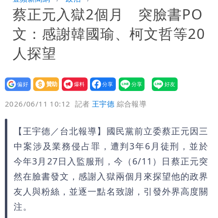
蔡正元入獄2個月 突臉書PO
「終於能交代」 捐500萬獎學金延續愛
白海豚颱風逼近！鄭明典示警「恐遇黑潮
文：感謝韓國瑜、柯文哲等20
變強」 路徑分歧藏警訊：不利強度維持
人探望
設為
贊助
我要
偏好
壹蘋
爆料
2026/06/11 10:12
記者
王宇德
綜合報導
【王宇德／台北報導】國民黨前立委蔡正元因三
中案涉及業務侵占罪，遭判3年6月徒刑，並於
今年3月27日入監服刑，今（6/11）日蔡正元突
然在臉書發文，感謝入獄兩個月來探望他的政界
友人與粉絲，並逐一點名致謝，引發外界高度關
注。