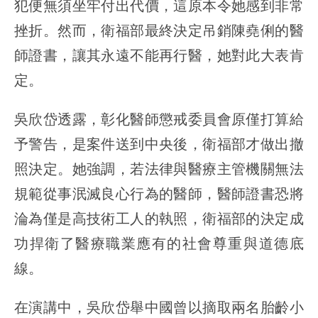
犯便無須坐牢付出代價，這原本令她感到非常
挫折。然而，衛福部最終決定吊銷陳堯俐的醫
師證書，讓其永遠不能再行醫，她對此大表肯
定。
吳欣岱透露，彰化醫師懲戒委員會原僅打算給
予警告，是案件送到中央後，衛福部才做出撤
照決定。她強調，若法律與醫療主管機關無法
規範從事泯滅良心行為的醫師，醫師證書恐將
淪為僅是高技術工人的執照，衛福部的決定成
功捍衛了醫療職業應有的社會尊重與道德底
線。
在演講中，吳欣岱舉中國曾以摘取兩名胎齡小