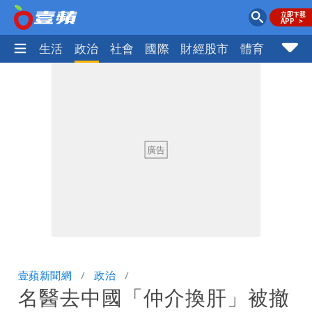
樂時尚
生活
政治
社會
國際
財經股市
體育
壹蘋民
壹蘋新聞網
政治
名醫去中國「仲介換肝」被撤