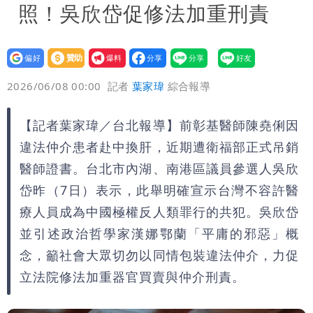
照！吳欣岱促修法加重刑責
設為
贊助
我要
偏好
壹蘋
爆料
2026/06/08 00:00
記者
葉家瑋
綜合報導
【記者葉家瑋／台北報導】前彰基醫師陳堯俐因
違法仲介患者赴中換肝，近期遭衛福部正式吊銷
醫師證書。台北市內湖、南港區議員參選人吳欣
岱昨（7日）表示，此舉明確宣示台灣不容許醫
療人員成為中國極權反人類罪行的共犯。吳欣岱
並引述政治哲學家漢娜鄂蘭「平庸的邪惡」概
念，籲社會大眾切勿以同情包裝違法仲介，力促
立法院修法加重器官買賣與仲介刑責。