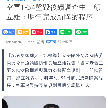
空軍T-34墜毀後續調查中 顧
驚：戰局變五五波
兆基風暴｜前董座李建成遭檢調約談！最
立雄：明年完成新購案程序
快今晚移送
明金成離世留下雙胞胎 4歲兒與老師一
段對話催淚！
蔣萬安民調只贏5％「現任優勢去哪？」
設為
贊助
我要
偏好
壹蘋
爆料
2026/06/08 17:54
記者
葉家瑋
綜合報導
她嘆：真的該緊張
慈濟遭詐10.6億！網紅揪聲明「疑點重
重」 1細節避而不談
97萬網紅「肥大叔」驚傳猝逝！最後身
【記者葉家瑋／台北報導】立法院外交及國防委
員會今日邀請國防部長顧立雄報告「國軍老舊主
影曝 網驚覺不對
泰國校園爆槍響！2師中彈亡20人傷 槍
要裝備汰除期程與戰力銜接配套規劃」，並備質
詢。顧立雄表示，明年5月31日前完成新購案程
手疑學生
序，空軍會秉持專業規劃最適切籌購方式。