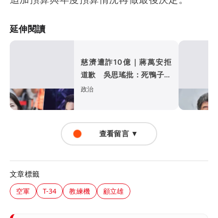
延伸閱讀
慈濟遭詐10億｜蔣萬安拒
道歉 吳思瑤批：死鴨子嘴
硬
政治
查看留言 ▼
文章標籤
空軍
T-34
教練機
顧立雄