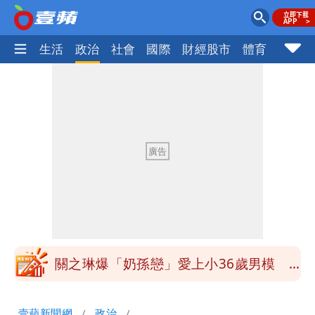
樂時尚
生活
政治
社會
國際
財經股市
體育
壹蘋民
97萬網紅「肥大叔」驚傳猝逝！最後身
影曝 網驚覺不對
泰國校園爆槍響！2師中彈亡20人傷 槍
手疑學生
中國賣家被踢爆在網購平台「租人頭」
吳欣岱：完美偽裝台灣企業
白海豚14:30發海警！這縣市陸警機率最
高
關之琳爆「奶孫戀」愛上小36歲男模
她親發聲回應了
蔡英文變「台東蔡主委」嚇壞一堆人！他
壹蘋新聞網
政治