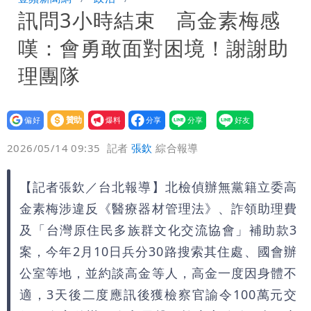
訊問3小時結束 高金素梅感
10.6億顧問費決策過程在哪
嘆：會勇敢面對困境！謝謝助
理團隊
設為
贊助
我要
偏好
壹蘋
爆料
2026/05/14 09:35
記者
張欽
綜合報導
【記者張欽／台北報導】北檢偵辦無黨籍立委高
金素梅涉違反《醫療器材管理法》、詐領助理費
及「台灣原住民多族群文化交流協會」補助款3
案，今年2月10日兵分30路搜索其住處、國會辦
公室等地，並約談高金等人，高金一度因身體不
適，3天後二度應訊後獲檢察官諭令100萬元交