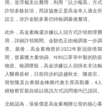
用」並浮報支出費用，利用「以少報高」方式
詐領多餘款項，而該協會正是高金本人過去所
設立，涉詐金額多寡仍待檢調最後釐清。
此外，高金素梅還涉嫌以人頭方式詐領助理費
用，詳細詐領期間、金額也正由檢調進一步調
查。最後，高金素梅曾於2022年新冠疫情期
間，曾募獲大量快篩、N95口罩等中製的防疫
物資。檢調懷疑，高金涉嫌以人頭掛名非法輸
入醫療器材，日前同步約談越秋女、陳政宗、
簡智隆及台東縣金峰鄉代會主席高勤書，4人
經檢察官親自或以視訊方式訊問後均已請回。
北檢認為，張俊傑是高金素梅辦公室的核心幕