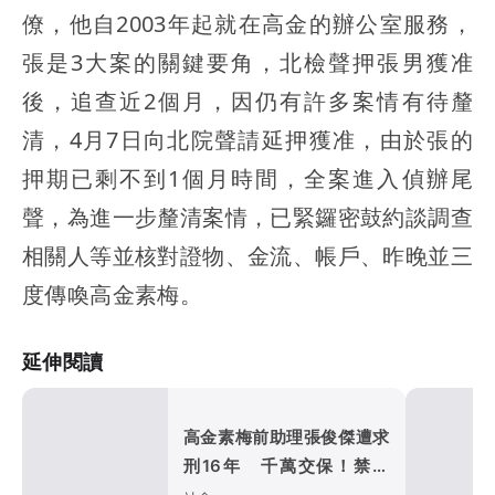
僚，他自2003年起就在高金的辦公室服務，
張是3大案的關鍵要角，北檢聲押張男獲准
後，追查近2個月，因仍有許多案情有待釐
清，4月7日向北院聲請延押獲准，由於張的
押期已剩不到1個月時間，全案進入偵辦尾
聲，為進一步釐清案情，已緊鑼密鼓約談調查
相關人等並核對證物、金流、帳戶、昨晚並三
度傳喚高金素梅。
延伸閱讀
高金素梅前助理張俊傑遭求
刑16年 千萬交保！禁接
觸被告證人