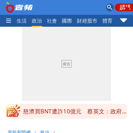
樂時尚
生活
政治
社會
國際
財經股市
體育
壹蘋民
慈濟買BNT遭詐10億元 蔡英文：政府
很多謹慎判斷當時未被理解
「慈濟別想躲在受害者3字後面」 她：
10.6億顧問費決策過程在哪
當年缺疫苗缺快篩缺口罩 王鴻薇：陳時
中哪來勇氣要別人道歉
兆基風暴！前董座李建成移送北檢 是否
聲押？交保？複訊後揭曉
慈濟買BNT遭詐10億元 蔡英文：政府
很多謹慎判斷當時未被理解
「慈濟別想躲在受害者3字後面」 她：
壹蘋新聞網
政治