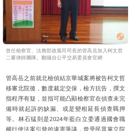
曾任檢察官、法務部政風司司長的管高岳加入柯文哲
二審律師團隊。翻攝自公平交易委員會官網
管高岳之前就北檢偵結京華城案將被告柯文哲
移審北院後，數度裁定交保，檢方抗告，撰文
指程序有疑，並指可能凸顯檢察官在偵查未完
備時就起訴的缺漏、或是變相延長偵查羈押
等。林石猛則是2024年藍白立委通過國會職
權行使法案引發的違憲爭議，曾受民眾黨立院