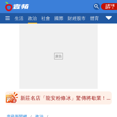
樂時尚
生活
政治
社會
國際
財經股市
體育
壹蘋民
饒河小吃店要沈伯洋簽名再秀蔣萬安被蓋
住！徐巧芯籲不必出征像青鳥
3資深房仲涉犯《個資法》遭搜索約談
士檢訊後全部聲押禁見
饒河夜市小吃店不堪炎上 出手把蔣萬
安、沈伯洋簽名都塗掉！
白海豚暑假攪局！台灣虎航取消16航班
新莊名店「龍安粉條冰」驚傳將歇業！饕
客哀號：不～～
饒河小吃店要沈伯洋簽名再秀蔣萬安被蓋
壹蘋新聞網
政治