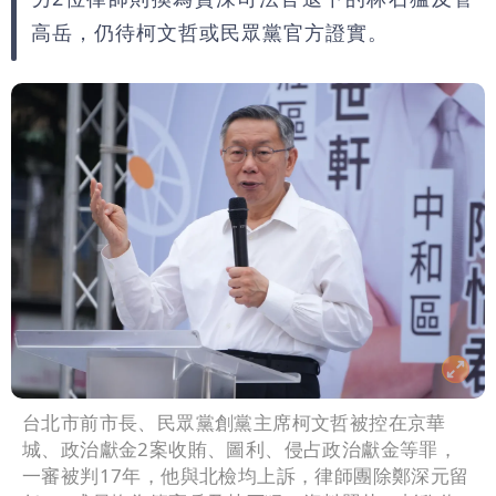
高岳，仍待柯文哲或民眾黨官方證實。
台北市前市長、民眾黨創黨主席柯文哲被控在京華
城、政治獻金2案收賄、圖利、侵占政治獻金等罪，
一審被判17年，他與北檢均上訴，律師團除鄭深元留