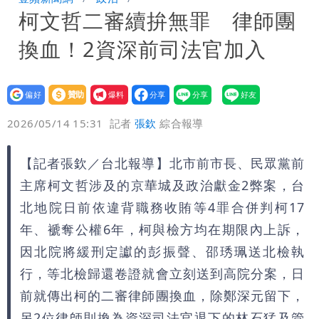
柯文哲二審續拚無罪 律師團
住！徐巧芯籲不必出征像青鳥
3資深房仲涉犯《個資法》遭搜索約談
換血！2資深前司法官加入
士檢訊後全部聲押禁見
設為
贊助
我要
偏好
壹蘋
爆料
2026/05/14 15:31
記者
張欽
綜合報導
【記者張欽／台北報導】北市前市長、民眾黨前
主席柯文哲涉及的京華城及政治獻金2弊案，台
北地院日前依違背職務收賄等4罪合併判柯17
年、褫奪公權6年，柯與檢方均在期限內上訴，
因北院將緩刑定讞的彭振聲、邵琇珮送北檢執
行，等北檢歸還卷證就會立刻送到高院分案，日
前就傳出柯的二審律師團換血，除鄭深元留下，
另2位律師則換為資深司法官退下的林石猛及管