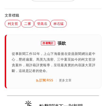
文章標籤
柯文哲
二審
管高岳
林石猛
張欽
作者簡介
從事新聞工作32年，上山下海最後在壹蘋新聞網法庭中
心，歷經扁案、馬英九洩密、三中案至如今的柯文哲涉
貪案外，期許藉詳實報導，呈現最真實的內容讓大眾評
斷，這就是記者的使命。
訂閱 RSS
更多文章
|