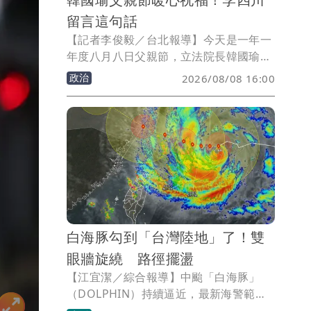
留言這句話
【記者李俊毅／台北報導】今天是一年一
年度八月八日父親節，立法院長韓國瑜在
社群平台發文，祝福「每一位爸爸身體健
政治
2026/08/08 16:00
康、平安幸福，父親節快樂」。國民黨新
北市長參選人李四川也現身留言祝福表
示，祝韓國瑜和全天下的爸爸們「父親節
快樂」。
白海豚勾到「台灣陸地」了！雙
眼牆旋繞 路徑擺盪
【江宜潔／綜合報導】中颱「白海豚」
（DOLPHIN）持續逼近，最新海警範圍
涵蓋北部及東北部海面，儘管前進過程略