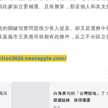
因此參加立委補選、且有勝算，那這個人和其支
值的關鍵現實問題很少有人提及、卻又是選務中
及嘉義市王美惠等就都有此條件，反之不分區立
ection2026.nextapple.com/
四川
白海豚勾到「台灣陸地」了
眼牆旋繞 路徑擺盪
生活