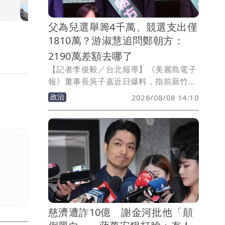
父為兒選舉籌4千萬、競選支出僅
1810萬？游淑慧追問鄭朝方：
2190萬差額去哪了
【記者李俊毅／台北報導】《美麗島電子
報》董事長吳子嘉近日爆料，指前新竹縣
長鄭永金2016年間，為兒子鄭朝方投入
政治
2026/08/08 14:10
2018年新竹縣長選舉，向友人借款4000
萬元未還。國民黨台北市議員游淑慧今在
臉書質疑，若相關爆料屬實，這筆資金不
只是私人借貸問題，更牽涉政治獻金與競
選支出申報，鄭朝方不能僅以「不予置
評」回應。
慈濟遭詐10億 謝金河批他「顛