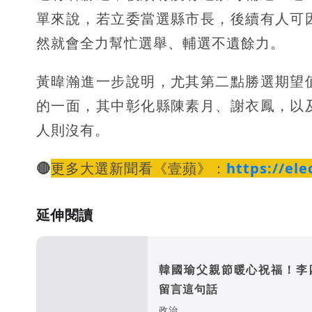
單來說，若立委當選縣市長，後續有人可
然就會全力幫忙選舉、輔選不遺餘力。
黃暐瀚進一步說明，尤其第二點勝選期望
的一面，其中彰化縣陳素月、謝衣鳳，以
人則沒有。
🔴
更多大選新聞看《壹蘋》：
https://el
延伸閱讀
韓國瑜父親節暖心祝福！李
留言這句話
政治