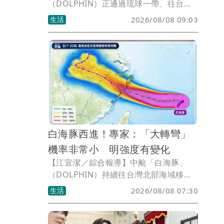
（DOLPHIN）正通過琉球一帶、往台灣
北部海域移動中，最新海警範圍包括北部
生活
2026/08/08 09:03
及東北部海面，由於外圍環流影響，目前
中央氣象署已發布大雨特報，提醒中部以
北需留意豪大雨發生，至於整體風雨則以
今（8）、明（9）兩天最為顯著。
白海豚西進！專家：「大轉彎」
機率非常小 明強度有變化
【江宜潔／綜合報導】中颱「白海豚」
（DOLPHIN）持續往台灣北部海域移動
中，最新海警範圍包括北部及東北部海
生活
2026/08/08 07:30
面，整體風雨浪會以今（8）、明（9）兩
天最為明顯，尤其中部以北需留意豪大雨
發生。專家表示，颱風接下來大角度北轉