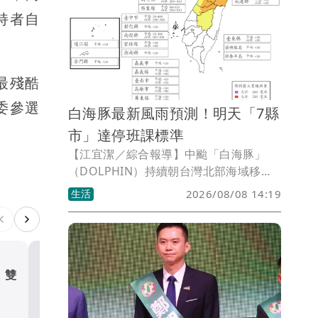
同時，美國在台協會（AIT）正好發布一
持者自
篇打擊詐騙文、巧合引發聯想，讓政治工
作者周軒直呼：「真的很會…」。
最殘酷
委參選
白海豚最新風雨預測！明天「7縣
市」達停班課標準
【江宜潔／綜合報導】中颱「白海豚」
（DOLPHIN）持續朝台灣北部海域移動
中，儘管雙眼牆結構導致前進過程南北擺
生活
2026/08/08 14:19
盪，不過大方向仍以西進登陸中國為主、
不太會大轉彎，整體風雨浪以今（8）、
明（9）兩天最為明顯，並以明日白天距
離最接近台灣。最新風雨預測指出，日全
台共計有7縣市已達停班課標準，至於是
！雙
高級酸！慈濟爆世紀大騙
否放假得以各縣市政府評估決策為準。
「AIT妙發1文」 他笑：真
會
政治