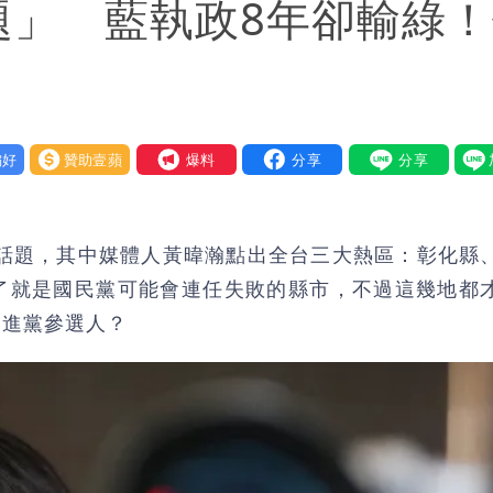
題」 藍執政8年卻輸綠
好
贊助壹蘋
我要爆料
發話題，其中媒體人黃暐瀚點出全台三大熱區：彰化縣
了就是國民黨可能會連任失敗的縣市，不過這幾地都
民進黨參選人？