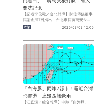
倒黑白」 蔣萬安狠打臉：有人
要洗記憶
【記者李俊毅／台北報導】財信傳媒董事
長謝金河7日指出，台北市長蔣萬安今受
訪稱「當時政府買夠疫苗，民間就不用採
政治
2026/08/08 12:05
購」，他覺得這句話有失公允，直呼陳時
中付出一切，沒有功勞也有苦勞，但很多
人顛倒黑白，令人痛心。蔣萬安8日回
擊，今天有些人要洗人民記憶，但疫情期
間慘痛的記憶人民是不會忘記的。
「白海豚」雨炸7縣市！逼近台灣
恐擺盪 這幾區飆豪雨
【江宜潔／綜合報導】中颱「白海豚」