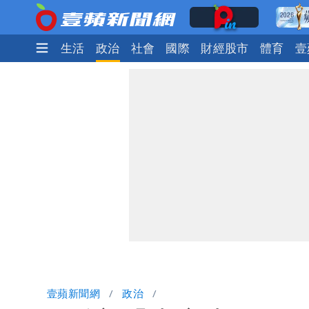
娛樂時尚
生活
政治
社會
國際
財經股市
體育
壹
壹蘋新聞網
政治