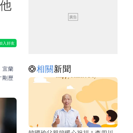
！他
相關
新聞
、宜蘭
才剛歷
韓國瑜父親節暖心祝福！李四川