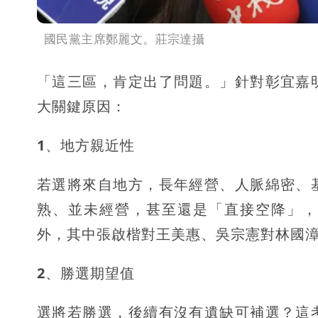
國民黨主席鄭麗文。莊宗達攝
「這三區，肯定出了問題。」針對彰宜嘉
大關鍵原因：
1、地方親近性
若選將來自地方，長年經營、人脈綿密、
熟、並未經營，甚至還是「直接空降」，
外，其中張啟楷對王美惠、吳宗憲對林國
2、勝選期望值
選將若勝選，後續有沒有遺缺可補選？這