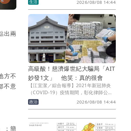
生活
2026/08/08 14:44
顯南北擺盪，不過大方向仍以西進登陸中
國為主、不太會大轉彎，至於整體風雨浪
則以今（8）、明（9）兩天最為明顯。專
家分析，颱風外圍環流目前已勾到台灣陸
點出兩
地了，提醒北部及西半部山區都要留意較
大雨勢。
高級酸！慈濟爆世紀大騙局「AIT
地方不
妙發1文」 他笑：真的很會
都不意
【江宜潔／綜合報導】2021年新冠肺炎
（COVID-19）疫情期間，彰化律師公會
前理事長陳昱瑄向慈濟基金會謊稱可採購
政治
2026/08/08 14:44
500萬劑BNT疫苗，最終聯手掮客李易儒
詐得10.6億元新台幣，反觀民進黨政府當
時頻勸民間單位小心受騙、卻遭在野砲轟
是在擋疫苗，如今結局大反轉；真相大白
」；簡