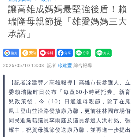
讓高雄成媽媽最堅強後盾！賴
公布收入比拍戲賺更多
「琵鷺」颱風生成！三颱共舞路徑曝光
瑞隆母親節提「雄愛媽媽三大
HAHABABY帽T日文印成「哈哈鄙卑」
承諾」
真相曝光直播當下就被問
設為
贊助
我要
偏好
壹蘋
爆料
2026/05/10 13:08
記者
凃建豐
綜合報導
【記者凃建豐／高雄報導】高雄市長參選人、立
委賴瑞隆昨日公布「每童60小時延托券」新育
兒政策後，今（10）日適逢母親節，除了在鳳
凰山登山並沿路發放康乃馨，更前往林園市場偕
同民進黨籍議員李雨庭及議員參選人洪村銘、張
耀中，祝賀母親節發送康乃馨，並再進一步提出