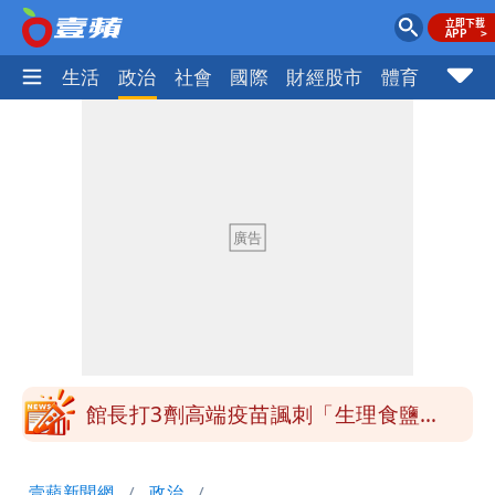
樂時尚
生活
政治
社會
國際
財經股市
體育
壹蘋民
「琵鷺」颱風生成！三颱共舞路徑曝光
HAHABABY帽T日文印成「哈哈鄙卑」
真相曝光直播當下就被問
北市沒放颱風假挨轟 楊植斗：綠委竟不
知道颱風假要有依據
白海豚不放假「跟巴威差別在這裡」 蔣
萬安：這很清楚標準一致
館長打3劑高端疫苗諷刺「生理食鹽
水」 王浩宇揚言告發
揮別9年演藝圈 女演員當「全職運將」
壹蘋新聞網
政治