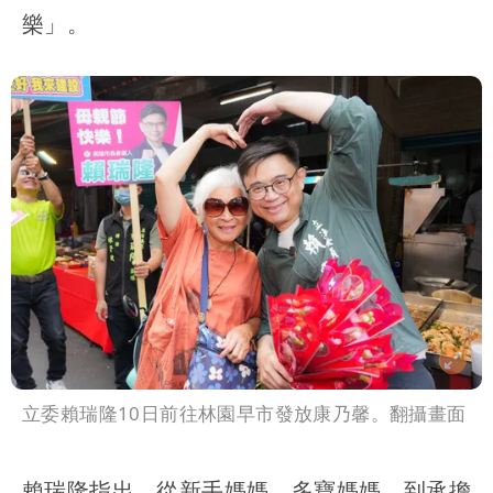
樂」。
立委賴瑞隆10日前往林園早市發放康乃馨。翻攝畫面
賴瑞隆指出，從新手媽媽、多寶媽媽，到承擔