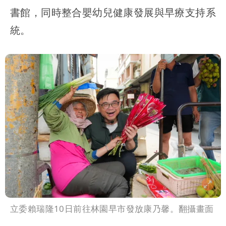
書館，同時整合嬰幼兒健康發展與早療支持系
統。
立委賴瑞隆10日前往林園早市發放康乃馨。翻攝畫面