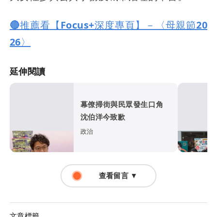
🔴推薦看【Focus+深度專頁】－〈母親節20
26〉
延伸閱讀
幕僚掃街與民眾發生口角
沈伯洋今致歉
政治
查看留言 ▼
文章標籤