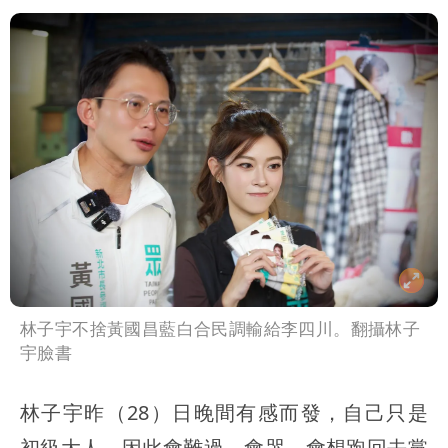
林子宇不捨黃國昌藍白合民調輸給李四川。翻攝林子
宇臉書
林子宇昨（28）日晚間有感而發，自己只是
初級大人，因此會難過、會哭、會想跑回去黨