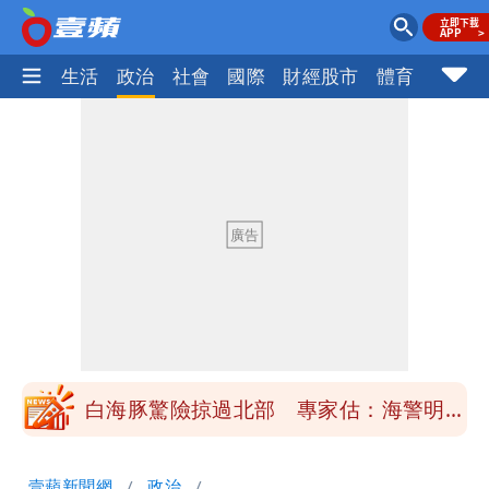
樂時尚
生活
政治
社會
國際
財經股市
體育
壹蘋民
「楊承勳」名字終於公開！被害人父淚喊
「終於能交代」 捐500萬獎學金延續愛
白海豚颱風逼近！鄭明典示警「恐遇黑潮
變強」 路徑分歧藏警訊：不利強度維持
高希均辭世享耆壽90歲 畢生推動閱讀
與進步觀念
內馬爾開到「寶可夢神包」後徹底入坑
砸重金再買一整桌卡盒
白海豚驚險掠過北部 專家估：海警明發
布 陸警可能相對低
「楊承勳」名字終於公開！被害人父淚喊
壹蘋新聞網
政治