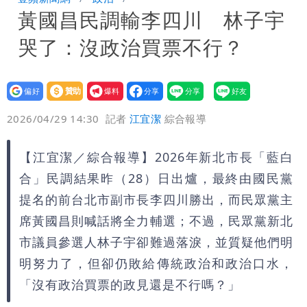
黃國昌民調輸李四川 林子宇
「終於能交代」 捐500萬獎學金延續愛
白海豚颱風逼近！鄭明典示警「恐遇黑潮
哭了：沒政治買票不行？
變強」 路徑分歧藏警訊：不利強度維持
設為
贊助
我要
偏好
壹蘋
爆料
2026/04/29 14:30
記者
江宜潔
綜合報導
【江宜潔／綜合報導】2026年新北市長「藍白
合」民調結果昨（28）日出爐，最終由國民黨
提名的前台北市副市長李四川勝出，而民眾黨主
席黃國昌則喊話將全力輔選；不過，民眾黨新北
市議員參選人林子宇卻難過落淚，並質疑他們明
明努力了，但卻仍敗給傳統政治和政治口水，
「沒有政治買票的政見還是不行嗎？」