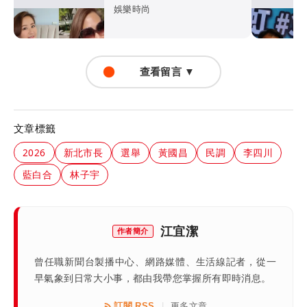
卻僵硬」
娛樂時尚
查看留言 ▼
文章標籤
2026
新北市長
選舉
黃國昌
民調
李四川
藍白合
林子宇
江宜潔
作者簡介
曾任職新聞台製播中心、網路媒體、生活線記者，從一
早氣象到日常大小事，都由我帶您掌握所有即時消息。
訂閱 RSS
更多文章
|