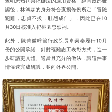
查明忠烈祠祭祀辦法的適用資格。經內政部確
認後，林鴻森的身分符合褒揚條例所定「冒險
犯難，忠貞不拔，壯烈成仁」，因此已在10
月30日核准入祀桃園忠烈祠。
此外，陳菁徽呼籲行政院長卓榮泰履行10月
份的公開承諾，針對罹難志工表彰方式，進一
步研議更具體、適當且充分的做法，讓這件事
情儘速完成研議，並向外界公開。