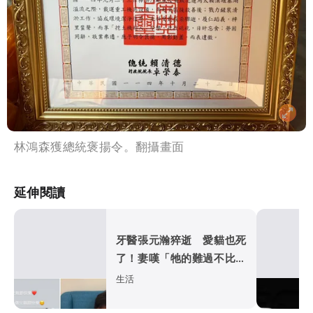
林鴻森獲總統褒揚令。翻攝畫面
延伸閱讀
牙醫張元瀚猝逝 愛貓也死
了！妻嘆「牠的難過不比我
們少」
生活