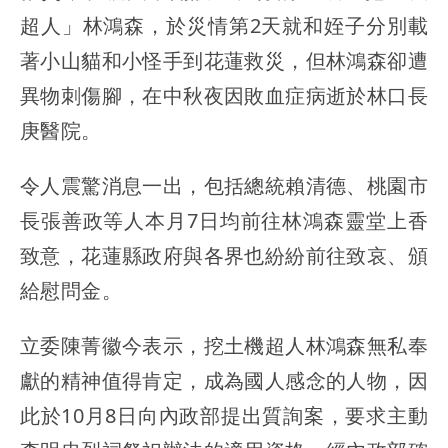
超人」林鴻森，於災情第2天就和姪子分別載
著小山貓和小怪手到花蓮救災，但林鴻森卻遭
異物刺傷腳，在中秋夜因敗血症病逝於林口長
庚醫院。
令人震驚消息一出，包括總統賴清德、桃園市
長張善政等人本月7日均前往林鴻森靈堂上香
致意，花蓮縣政府與各界也紛紛前往致哀、頒
給慰問金。
立委陳菁徽今表示，挖土機超人林鴻森無私奉
獻的精神值得肯定，成為國人感念的人物，因
此於10月8日向內政部提出質詢案，要求主動