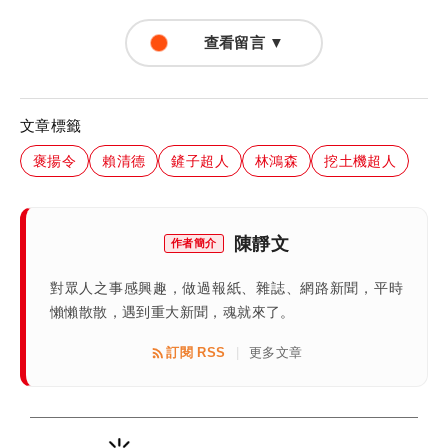
查看留言 ▼
文章標籤
褒揚令
賴清德
鏟子超人
林鴻森
挖土機超人
陳靜文
作者簡介
對眾人之事感興趣，做過報紙、雜誌、網路新聞，平時
懶懶散散，遇到重大新聞，魂就來了。
訂閱 RSS
更多文章
|