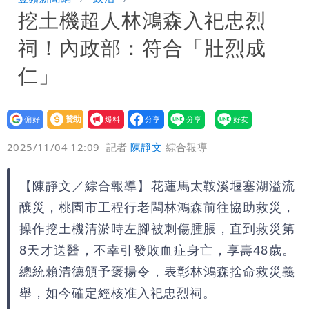
挖土機超人林鴻森入祀忠烈
炸開扁
白海豚發威！內褲掛陽台被吹走 議員神
祠！內政部：符合「壯烈成
回1句笑翻10萬人
白海豚不放假「跟巴威差別在這裡」 蔣
仁」
萬安：這很清楚標準一致
設為
贊助
我要
偏好
壹蘋
爆料
2025/11/04 12:09
記者
陳靜文
綜合報導
【陳靜文／綜合報導】花蓮馬太鞍溪堰塞湖溢流
釀災，桃園市工程行老闆林鴻森前往協助救災，
操作挖土機清淤時左腳被刺傷腫脹，直到救災第
8天才送醫，不幸引發敗血症身亡，享壽48歲。
總統賴清德頒予褒揚令，表彰林鴻森捨命救災義
舉，如今確定經核准入祀忠烈祠。