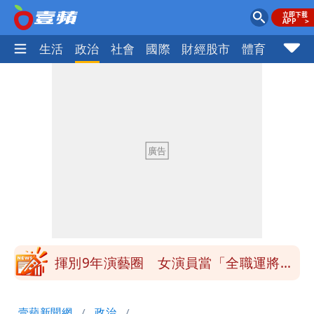
樂時尚
生活
政治
社會
國際
財經股市
體育
壹蘋民
白海豚發威！內褲掛陽台被吹走 議員神
回1句笑翻10萬人
白海豚不放假「跟巴威差別在這裡」 蔣
萬安：這很清楚標準一致
館長打3劑高端疫苗諷刺「生理食鹽
水」 王浩宇揚言告發
「琵鷺」颱風生成！三颱共舞路徑曝光
揮別9年演藝圈 女演員當「全職運將」
公布收入比拍戲賺更多
他二刷《蜘蛛人》一路劇透 周圍觀眾氣
壹蘋新聞網
政治