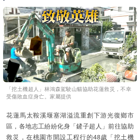
「挖土機超人」林鴻森駕駛山貓協助花蓮救災，不幸
受傷敗血症身亡。家屬提供
花蓮馬太鞍溪堰塞湖溢流重創下游光復鄉市
區，各地志工紛紛化身「鏟子超人」前往協助
救災，在桃園市開設工程行的48歲「挖土機