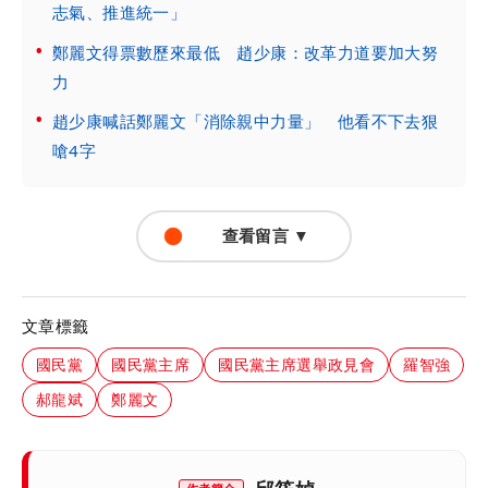
志氣、推進統一」
鄭麗文得票數歷來最低 趙少康：改革力道要加大努
力
趙少康喊話鄭麗文「消除親中力量」 他看不下去狠
嗆4字
查看留言 ▼
文章標籤
國民黨
國民黨主席
國民黨主席選舉政見會
羅智強
郝龍斌
鄭麗文