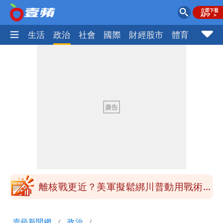
樂時尚
生活
政治
社會
國際
財經股市
體育
壹蘋民
最新風雨預測！今天「9地區」達停班課
標準
姜厚任自爆「和女友前夫是好友」 駁斥
小三傳言：你在講三小？
姜厚任女友3碩1博都在騙？ 精神科醫
師：「幻謊者」無法治
木瓜霞｜姜厚任戀上奇女子撞哏「香港爺
孫戀」 75歲男星傻淪小王一場空
離核戰更近？美軍擬鬆綁川普動用戰術性
核武
白海豚走後 西南季風全面接管！未來一
壹蘋新聞網
政治