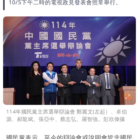
10/5下午二時的電視政見發表會照常舉行。
雨這時才變小
五月天冠佑20歲女兒「遭AI假造不雅影
像」 憤怒發聲：已截圖
最新風雨預測！今天「9地區」達停班課
標準
姜厚任自爆「和女友前夫是好友」 駁斥
小三傳言：你在講三小？
114年國民黨主席選舉辯論會 鄭麗文(左起）、卓伯
源、郝龍斌、張亞中、蔡志弘、羅智強。彭欣偉攝
國民黨表示，至今的辯論會或說明會皆非國民