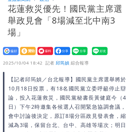
花蓮救災優先！國民黨主席選
周溼答答
Tim哥慘成淹水戶 貨物及電腦全泡水！
舉政見會「8場減至北中南3
他崩潰喊完蛋
黑面嫁女席開200桌搞成演唱會 她嫌高
場」
調轉為感動「這是他愛我的方式」
以色列媒體驚爆：伊朗最高領袖緊急送醫
設為
贊助
我要
台北山區升級「大豪雨」！基隆北海岸逢
偏好
壹蘋
爆料
2025/10/04 18:42
記者
邱筠媜
綜合報導
大潮 恐海水倒灌
澎湖13兒女擠住10坪屋 媽帶補助款離
【記者邱筠媜／台北報導】國民黨主席選舉將於
家！縣府出手了
經紀人強吻女藝人「我又沒伸舌頭」 連
10月18日投票，有18名國民黨立委呼籲停止辯
法官都怒了：相當噁心
桃園復興宣布今停班課！全台放假情形一
論，投入花蓮救災，國民黨秘書長黃健庭今（4
日）下午2時邀集各候選人召開緊急協調會議，
次看
慈濟遭詐10億 他點名顏博文下台：認
會中討論後決定，原訂8場分區政見發表會，縮
減為3場，保留台北、台中、高雄等場次；明日
錯有那麼難嗎？
颱風相當有感！海警持續到明晨 北部風