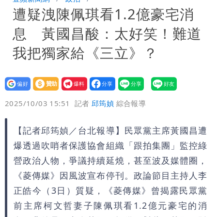
遭疑洩陳佩琪看1.2億豪宅消
北部
白海豚暴風侵襲率曝光！北北基破4成
分享
息 黃國昌酸：太好笑！難道
馬祖60％最高
「台股今年不只5萬點！」財經網美曝原
我把獨家給《三立》？
因
遲到1分鐘「被迫請假1小時」 律師：
設為
贊助
我要
已觸法！
白海豚進逼！北市再放颱風整備假？蔣萬
偏好
壹蘋
爆料
2025/10/03 15:51
記者
邱筠媜
綜合報導
安這樣說
華語天王遭亂爆私生子 周杰倫無辜捲
【記者邱筠媜／台北報導】民眾黨主席黃國昌遭
入！杰威爾發聲怒斥
展場上演持槍押人！模特經紀人＋員工遭
爆透過吹哨者保護協會組織「跟拍集團」監控綠
起訴
營政治人物，爭議持續延燒，甚至波及媒體圈，
《菱傳媒》因風波宣布停刊。政論節目主持人李
正皓今（3日）質疑，《菱傳媒》曾揭露民眾黨
前主席柯文哲妻子陳佩琪看1.2億元豪宅的消