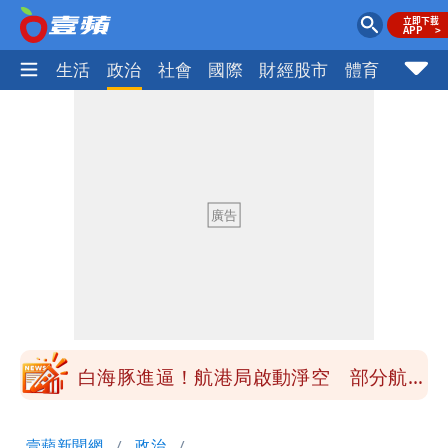
樂時尚
生活
政治
社會
國際
財經股市
體育
壹蘋民
華語天王遭亂爆私生子 周杰倫無辜捲
入！杰威爾發聲怒斥
展場上演持槍押人！模特經紀人＋員工遭
起訴
白海豚進逼！航港局啟動淨空 部分航班
全取消
白海豚龜速擦邊？專家：暴風圈可能掃到
壹蘋新聞網
政治