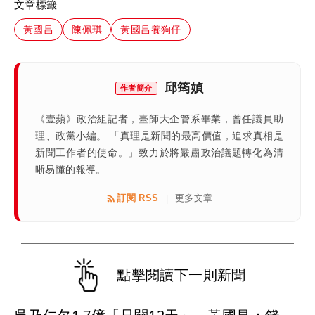
文章標籤
黃國昌
陳佩琪
黃國昌養狗仔
邱筠媜
作者簡介
《壹蘋》政治組記者，臺師大企管系畢業，曾任議員助
理、政黨小編。 「真理是新聞的最高價值，追求真相是
新聞工作者的使命。」致力於將嚴肅政治議題轉化為清
晰易懂的報導。
訂閱 RSS
更多文章
|
點擊閱讀下一則新聞