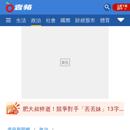
樂時尚
生活
政治
社會
國際
財經股市
體育
壹蘋民
為何她能騙到慈濟？陳昱瑄背景超硬 當
過政府法律顧問
白海豚進逼！明日降雨熱區曝 今現37
度焚風
白海豚增強了！首波海警範圍曝光
慈濟遭詐｜他斥：擋疫苗首惡想洗成功臣
「當台灣人金魚腦？」
肥大叔猝逝！競爭對手「丟丟妹」13字
悼念
Uber Eats違法偷錢！外送員得自己檢
壹蘋新聞網
政治