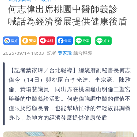
何志偉出席桃園中醫師義診
舉 停用誰負責？
「民間買到1500萬劑BNT補疫苗缺
喊話為經濟發展提供健康後盾
口」 徐巧芯：民進黨當年刻意阻擋
批綠藉慈濟遭詐「洗記憶」 張彤：疫苗
荒3+11台灣人沒有失憶
慈濟遭詐｜陳時中要別人道歉 黃建賓：
設為
贊助
我要
偏好
壹蘋
爆料
2025/09/14 18:03
記者
葉家瑋
綜合報導
你敢不敢先面對自己責任
「小英男孩」涉貪洗錢起訴8個月首出
庭 他翻供不認貪污、洗錢
為何她能騙到慈濟？陳昱瑄背景超硬 當
【記者葉家瑋／台北報導】總統府副秘書長何志
偉今（14日）與桃園市李光達、李宗豪、陳雅
過政府法律顧問
白海豚進逼！明日降雨熱區曝 今現37
倫、黃瓊慧議員一同出席在桃園龜山明倫三聖宮
舉辦的中醫義診活動。何志偉強調中醫的價值不
度焚風
僅限於照顧長者，也能幫助忙碌的年輕族群調養
身心，為地方的經濟發展提供健康後盾。