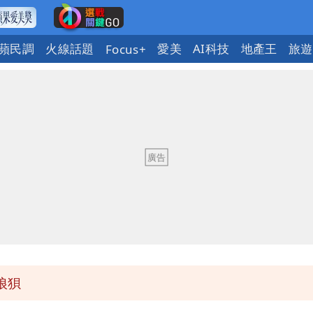
蘋民調
火線話題
愛美
AI科技
地產王
旅遊
Focus+
有變化
實
次可買27杯
父親節吃牛排、海鮮
狼狽