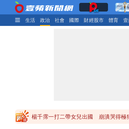
娛樂時尚
生活
政治
社會
國際
財經股市
體育
壹
白海豚「大轉彎」機率非常小！明強度
醫學教授林慶順意外離世 女兒沉痛證
最低0元！超商飲品好康快看 優惠組一
1元商品開搶！超市、量販週末優惠 
楊千霈一打二帶女兒出國 崩潰哭得極