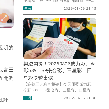
芘超標，被台中市政府累計開罰新台幣
600萬元並勒令停工。中聯公司於7月31
生活
2026/08/06 21:15
日提出復工申請，市府於8月5日依法駁
回。台中市政府強調，在各項風險獲得有
效控制前，絕不同意復工。
說明的
樂透開獎！20260806威力彩、今
包含王
彩539、39樂合彩、三星彩、四
星彩獎號出爐
程開調
【施養正／綜合報導】今天開獎威力彩、
今彩539、39樂合彩、三星彩、四星彩。
獎號如有誤植，請以開獎單位公告為準。
生活
2026/08/06 21:00
批評，