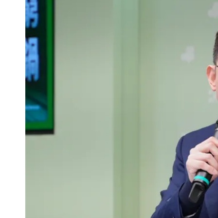
白海豚「大轉彎」機率非常小！明強度
醫學教授林慶順意外離世 女兒沉痛證