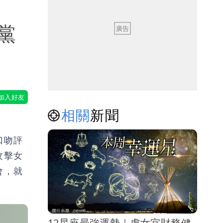
黨
相關
新聞
口吻評
攻擊女
會，就
12星座最強運勢｜處女宜財務健