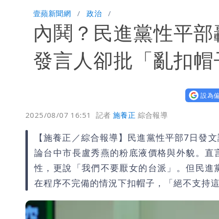
白海豚颱風來襲！北市開放3區疏散門
壹蘋新聞網
政治
內鬨？民進黨性平部
白海豚今防豪雨、38度高溫！雙眼牆致
名醫「掛蔣萬安布條」被出征！他大笑
發言人卻批「亂扣帽
慈濟爆世紀大騙局 AIT發文高級酸！
設為偏
白海豚大亂！航空66架次取消、船班3
2025/08/07 16:51
記者
施養正
綜合報導
姜厚任不信嫩女友「辣手摧花」 創演
【施養正／綜合報導】民進黨性平部7日發
白海豚勾到「台灣陸地」了！雙眼牆旋
論台中市長盧秀燕的粉底液價格與外貌。直
性，更說「我們不要厭女的台派」。但民進
特斯拉衝夜市…猛撞12車！民眾嚇「賓
在程序不完備的情況下扣帽子，「絕不支持
他揭日本捐AZ疫苗秘辛「專為台生產