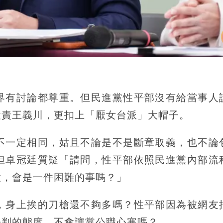
界有討論都尊重。但民進黨性平部沒有給當事人
譴責王義川，更扣上「厭女台派」大帽子。
不一定相同，姑且不論是不是斷章取義，也不論
但卓冠廷質疑「請問，性平部依照民進黨內部流
置，會是一件困難的事嗎？」
，身上挨的刀槍還不夠多嗎？性平部因為被網友
先判的態度，不會讓黨公職心寒嗎？