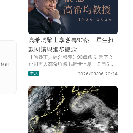
檢視及調整。
高希均辭世享耆壽90歲 畢生推
動閱讀與進步觀念
【施養正／綜合報導】90歲遠見‧天下文
化創辦人高希均傳出辭世消息，公司6日
有趣但
證實，表示高希均是「書生報國的典範，
生活
2026/08/06 20:24
君子領導的楷模」。他的離去是華人知識
界與出版界的重大損失，但他留下的卓越
思想與殷切期許，永遠照亮並指引我們前
行。