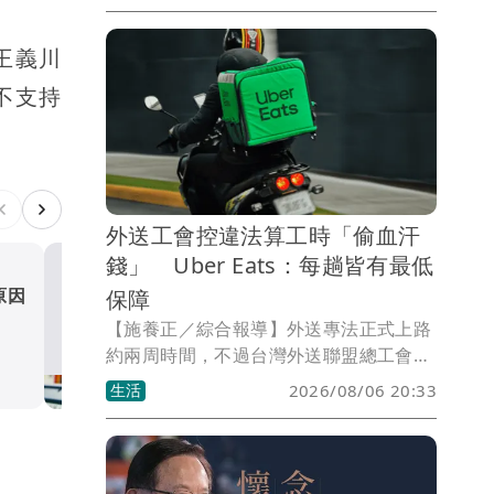
王義川
不支持
外送工會控違法算工時「偷血汗
錢」 Uber Eats：每趟皆有最低
原因
保障
樂透開獎！20260806威力
今彩539、39樂合彩、三星
【施養正／綜合報導】外送專法正式上路
約兩周時間，不過台灣外送聯盟總工會籌
四星彩獎號出爐
生活
備處6日控訴，Uber使用障眼法偷工時、
生活
2026/08/06 20:33
再假裝依法補差額，是公然違法。但平台
強調，外送員可以透過依法提供的報酬明
細查看所有行程的報酬，平台將持續向主
管機關說明實際運作方式，依據後續指引