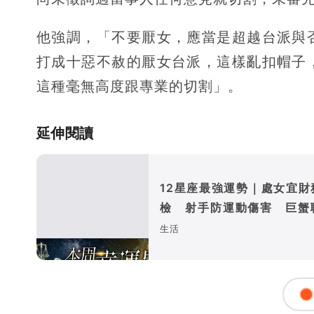
他強調，「不要厭女，應當是超越台派與
打成十惡不赦的厭女台派，這樣亂扣帽子
這種毫無高度跟專業的切割」。
延伸閱讀
12星座最強運勢｜處女宜財
檢 射手防運動傷害 巨蟹
入佳境
生活