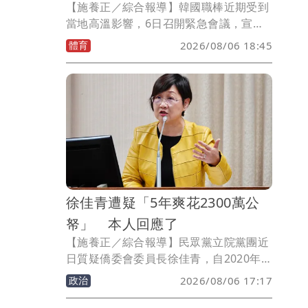
【施養正／綜合報導】韓國職棒近期受到
當地高溫影響，6日召開緊急會議，宣布7
日至9日的15場比賽全部取消；且11日開
體育
2026/08/06 18:45
始的比賽，也改至當地時間晚間7時開
打。KBO事務總長朴根燦透露，對於取消
比賽的決定，內部意見結果為8比2。
徐佳青遭疑「5年爽花2300萬公
帑」 本人回應了
【施養正／綜合報導】民眾黨立院黨團近
日質疑僑委會委員長徐佳青，自2020年接
任副委員長後，不到5年已花費公帑2383
政治
2026/08/06 17:17
萬元在國外，個人就佔編列預算三成。徐