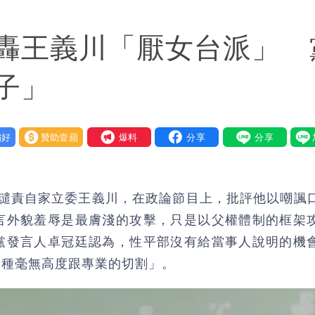
紅黃線停車
轟王義川「厭女台派」 
「海豚跳」
：每天看診到半夜
子」
他笑：真的很會
好
贊助壹蘋
我要爆料
9航次停航
藝工會最遺憾1事
文譴責自家立委王義川，在政論節目上，批評他以嘲諷
繞 路徑擺盪
言外貌羞辱是最膚淺的攻擊，只是以父權體制的框架
黨發言人卓冠廷認為，性平部沒有給當事人說明的機
士救好幾條人命」
這種毫無高度跟專業的切割」。
」：終還陳時中清白