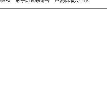
務健檢 射手防運動傷害 巨蟹職場入佳境