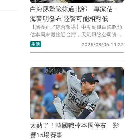
白海豚驚險掠過北部 專家估：
海警明發布 陸警可能相對低
【施養正／綜合報導】中度颱風白海豚預
估本周末最接近台灣，天氣風險公司資深
顧問吳聖宇6日表示，海上颱風警報應該
生活
2026/08/06 19:22
是7日就會發布，陸上警報只能說不排
除，但由於模式預報資料，大多顯示颱風
靠近過程有繼續減弱、風圈縮減的機會，
因此陸警的可能性相對還是低一些。
太熱了！韓國職棒本周停賽 影
響15場賽事