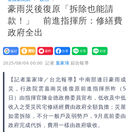
豪雨災後復原「拆除也能請
姜厚任小24歲女友「舊身分」曝光！昔
款！」 前進指揮所：修繕費
交往3個月閃嫁農業處科長
政府全出
設為
贊助
我要
偏好
壹蘋
爆料
2025/08/06 00:00
記者
葉家瑋
綜合報導
【記者葉家瑋／台北報導】中南部連日豪雨成
災，行政院雲嘉南災後復原前進指揮所昨（5
日）由指揮官陳金德政務委員宣布，低收及中低
收入之受災民宅修繕經費由政府全額負擔；災屋
如需拆除，不分一般戶及弱勢戶，9月底前委由
政府完成代拆，費用一樣由政府吸收。