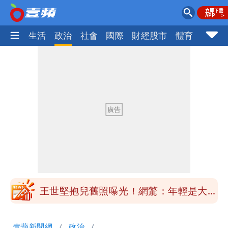
樂時尚
生活
政治
社會
國際
財經股市
體育
壹蘋民
醫學教授林慶順意外離世 女兒沉痛證實
姜厚任小24歲女友「舊身分」曝光！昔
交往3個月閃嫁農業處科長
白海豚最新風雨預測！明天「7縣市」達
停班課標準
昔痛罵「陳時中擋疫苗」被翻出 黃智賢
戰網友：台灣人靠我活下來
王世堅抱兒舊照曝光！網驚：年輕是大帥
哥
醫學教授林慶順意外離世 女兒沉痛證實
壹蘋新聞網
政治