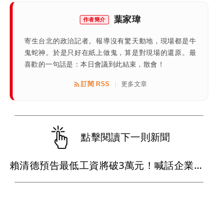
葉家瑋
作者簡介
寄生台北的政治記者。報導沒有驚天動地，現場都是牛
鬼蛇神。於是只好在紙上做鬼，算是對現場的還原。最
喜歡的一句話是：本日會議到此結束，散會！
訂閱 RSS
更多文章
|
點擊閱讀下一則新聞
賴清德預告最低工資將破3萬元！喊話企業替員工加薪