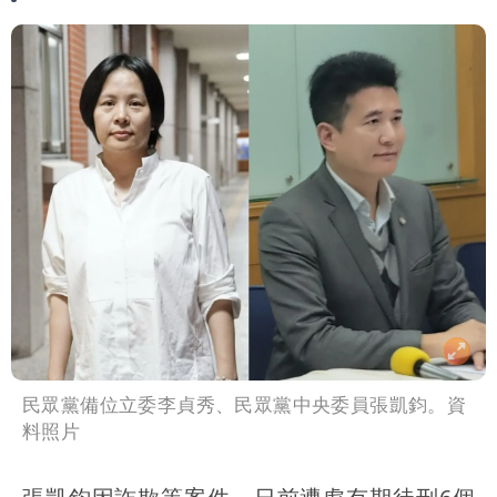
民眾黨備位立委李貞秀、民眾黨中央委員張凱鈞。資
料照片