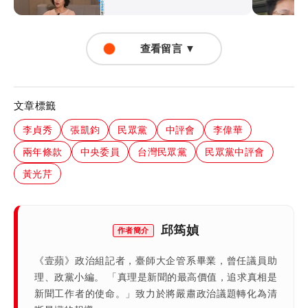
查看留言 ▼
文章標籤
李貞秀
張凱鈞
民眾黨
中評會
李偉華
兩年條款
中央委員
台灣民眾黨
民眾黨中評會
黃光芹
邱筠媜
作者簡介
《壹蘋》政治組記者，臺師大企管系畢業，曾任議員助
理、政黨小編。 「真理是新聞的最高價值，追求真相是
新聞工作者的使命。」致力於將嚴肅政治議題轉化為清