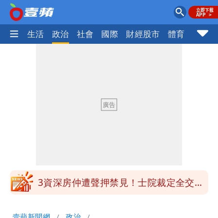
樂時尚
生活
政治
社會
國際
財經股市
體育
壹蘋民
白海豚明恐海警！全台大雨3天「這區下
到紫爆」
苦茶癌油｜威加2老闆交保！採購、中間
商羈押禁見
廉航新規「頭頂置物櫃收費」 網崩潰：
上廁所多少？
白海豚路徑變了！專家：離台又更近 暴
風圈逼近岸處
3資深房仲遭聲押禁見！士院裁定全交保
＋限居
UNIQLO涼感衣不涼？店員揭「洗標編
壹蘋新聞網
政治