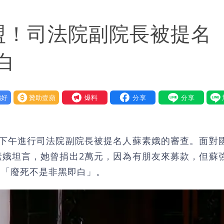
！他崩潰喊完蛋
盟！司法院副院長被提名
高調轉為感動「這是他愛我的方式」
醫
白
逢大潮 恐海水倒灌
好
贊助壹蘋
我要爆料
離家！縣府出手了
連法官都怒了：相當噁心
）下午進行司法院副院長被提名人蘇素娥的審查。面對
一次看
素娥坦言，她曾捐出2萬元，因為有朋友來募款，但蘇
，「廢死不是非黑即白」。
錯有那麼難嗎？
風雨這時才變小