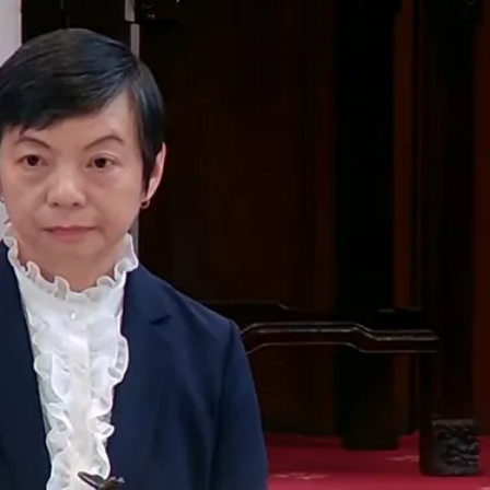
影像」 憤怒發聲：已截圖
課標準
醫師：「幻謊者」無法治