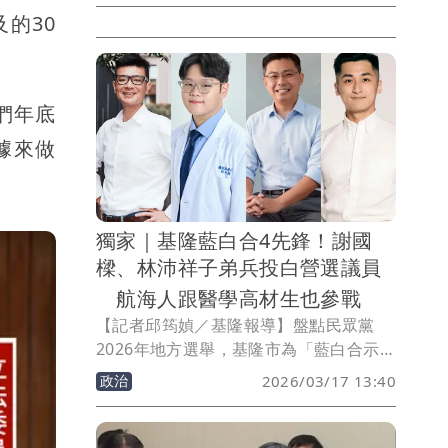
的30
端化，民眾黨的中間路線，讓青年、新住
民與壯世代的需求都能被看見。政見方
面，呂承祐拋出「改革三箭」，推動人本
交通、改善排水與居住安全；爭取廢除娛
們年底
樂稅，活化文化資產、吸引青年回流；結
合西岸優勢，打造低碳、高產值精緻觀光
據來做
及24小時郵輪經濟圈。呂承祐強調，「文
化是城市的靈魂」，因此希望推動廢除娛
樂稅，釋放基隆文化與觀光潛力。同時，
他倡議基隆「東客西住」理念，將中山區
獨家｜基隆藍白合4先鋒！謝國
從貨物後勤區轉型為優質居住區，引進企
樑、林沛祥子弟兵投白營選議員
業與商圈，勾勒兼具文化、生活與產業的
航海人跟醫學高材生也參戰
城市新願景。
【記者邱筠媜／基隆報導】盤點民眾黨
2026年地方選舉，基隆市為「藍白合示範
區」，國民黨籍基隆市長謝國樑、民眾黨
政治
2026/03/17 13:40
籍基隆副市長邱佩琳的合作被譽為「基隆
模式」。議員選舉層面，藍白合作推出四
大戰將，包括民眾黨基隆市黨部新聞部主