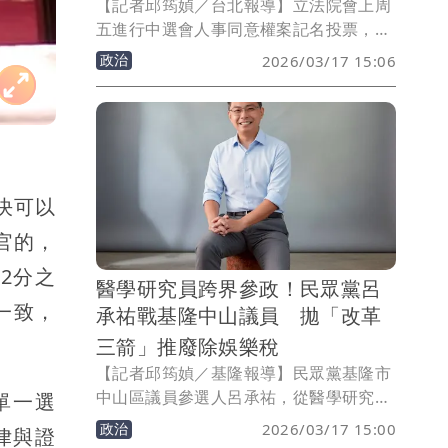
【記者邱筠媜／台北報導】立法院會上周
五進行中選會人事同意權案記名投票，國
民黨團、民眾黨團聯手封殺中選會委員被
政治
2026/03/17 15:06
提名人胡博硯、黃文玲、陳宗義，行政院
長卓榮泰今（17日）表示，要再送一次3
人名單，並批評在野黨無誠信。對此，民
眾黨總召陳清龍指出，被提名人未獲同意
就應該「另提他人」，不知道卓榮泰是在
羞辱國會還是自己，「請問行政院的幕僚
決可以
沒提醒院長嗎？還是法律在卓大院長眼中
官的，
是想遵守就遵守？」
2分之
醫學研究員跨界參政！民眾黨呂
一致，
承祐戰基隆中山議員 拋「改革
三箭」推廢除娛樂稅
【記者邱筠媜／基隆報導】民眾黨基隆市
中山區議員參選人呂承祐，從醫學研究員
單一選
跨足政壇，談及參選動機，呂承祐接受
政治
2026/03/17 15:00
律與證
《壹蘋》訪問表示，藍綠對峙常使政黨極