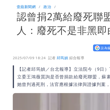
Tim哥慘成淹水戶 貨物及電腦全泡水
壹蘋新聞網
政治
認曾捐2萬給廢死聯
黑面嫁女席開200桌搞成演唱會 她嫌
以色列媒體驚爆：伊朗最高領袖緊急送
人：廢死不是非黑即
台北山區升級「大豪雨」！基隆北海岸
設為偏
澎湖13兒女擠住10坪屋 媽帶補助款
2025/07/09 18:24
記者
邱筠媜
綜合報導
經紀人強吻女藝人「我又沒伸舌頭」 
【記者邱筠媜／台北報導】立法院今（9日
桃園復興宣布今停班課！全台放假情形
立委王鴻薇質詢是否曾捐款給廢死聯盟，蘇
她曾判過死刑，法官應根據法律與證據判案
慈濟遭詐10億 他點名顏博文下台：認
颱風相當有感！海警持續到明晨 北部