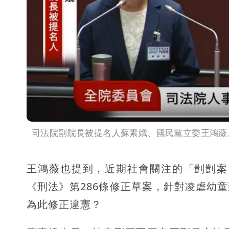
司法院副院長被提名人蘇素娥、國民黨立委王鴻薇
王鴻薇也提到，近期社會關注的「剴剴案
《刑法》第286條修正草案，針對凌虐幼
為此修正違憲？