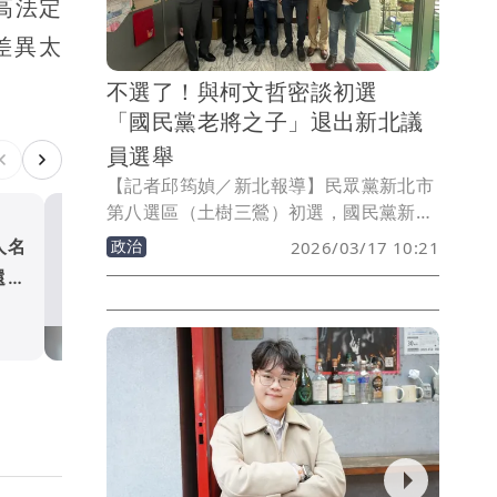
高法定
差異太
不選了！與柯文哲密談初選
「國民黨老將之子」退出新北議
員選舉
【記者邱筠媜／新北報導】民眾黨新北市
第八選區（土樹三鶯）初選，國民黨新北
市議員黃永昌的兒子黃承鋒初選民調以
人名
醫學研究員跨界參政！民眾
政治
2026/03/17 10:21
9.3%的差距落敗給黨代表吳亞倫，黃承鋒
還是
承祐戰基隆中山議員 拋「
上個月表示，他對這次初選的執行過程仍
三箭」推廢除娛樂稅
政治
有部分疑問，提出「複查申請」。不過，
黃承峰昨（16日）晚間發文指出，很高興
能與柯文哲以及黃國昌交流，彼此交換了
許多想法，在審慎思考後，他決定放棄參
選本年度新北市議員選舉，接下來他會繼
續在黃永昌議員的服務處活躍。