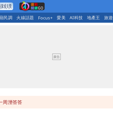
蘋民調
火線話題
愛美
AI科技
地產王
旅遊
Focus+
課標準
醫師：「幻謊者」無法治
爺孫戀」 75歲男星傻淪小王一場空
性核武
一周溼答答