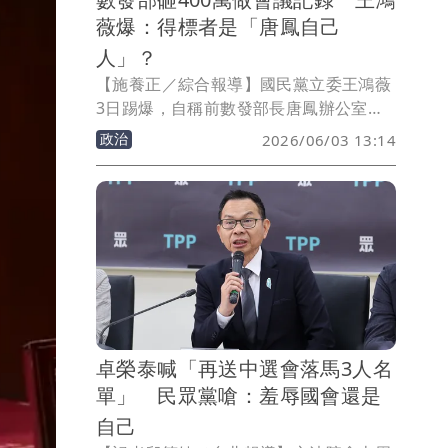
薇爆：得標者是「唐鳳自己
人」？
【施養正／綜合報導】國民黨立委王鴻薇
3日踢爆，自稱前數發部長唐鳳辦公室人
員的簡孝樺，自民國111年起以「若思影
政治
2026/06/03 13:14
像工作室」負責人名義得標該部會的「活
動會議影音記錄採購案」，且總金額達
400萬元。但王鴻薇質疑，無論數發部、
行政院都聲稱「查無此人」，「難道憑著
跟首長有交情，就可以長年拿到政府標
案？」
卓榮泰喊「再送中選會落馬3人名
單」 民眾黨嗆：羞辱國會還是
自己