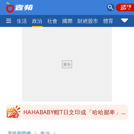
樂時尚
生活
政治
社會
國際
財經股市
體育
壹蘋民
北市沒放颱風假挨轟 楊植斗：綠委竟不
知道颱風假要有依據
李逸洋批原爆典禮矮化台灣 長崎市：與
去年相同無降格也沒收到台灣抗議
白海豚颱風掰了！23:30氣象署解除海上
颱風警報
清大校長高為元道歉！赴美求職認了「我
對文化差異理解不足」
HAHABABY帽T日文印成「哈哈鄙卑」
真相曝光直播當下就被問
北市沒放颱風假挨轟 楊植斗：綠委竟不
壹蘋新聞網
政治