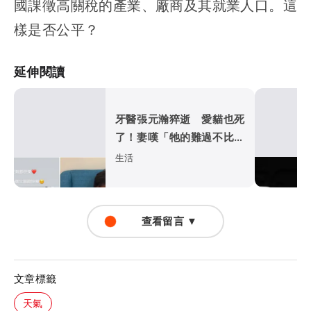
國課徵高關稅的產業、廠商及其就業人口。這
樣是否公平？
延伸閱讀
牙醫張元瀚猝逝 愛貓也死
了！妻嘆「牠的難過不比我
們少」
生活
查看留言 ▼
文章標籤
天氣