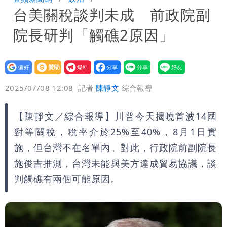
台美關稅談判未成 前政院副
知道颱風假要有依據
李逸洋批原爆典禮矮化台灣 長崎市：與
院長研判「觸礁2原因」
去年相同無降格也沒收到台灣抗議
設為
贊助
我要
偏好
壹蘋
爆料
2025/07/08 12:08
記者
陳靜文
綜合報導
【陳靜文／綜合報導】川普今天揭曉首波14國
對等關稅，稅率介於25%至40%，8月1日實
施，但台灣不在名單內。對此，行政院前副院長
施俊吉推測，台灣未能與美方達成貿易協議，談
判觸礁有兩個可能原因。