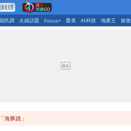
蘋民調
火線話題
愛美
AI科技
地產王
旅遊
Focus+
有變化
父親節吃牛排、海鮮
狼狽
紅黃線停車
「海豚跳」