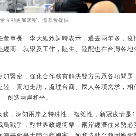
協會互動更加緊密。海基會提供
任董事長。李大維致詞時表示，過去兩年多，疫
陸經商、就學及工作，陸生、陸配也在台灣各地
更加緊密，強化合作務實解決雙方民眾各項問題
赴陸，實地走訪，處理台商、國人各項需求，相
進，創造兩岸和平。
務，深知兩岸之特殊性、複雜性，新冠疫情是19
俄烏戰爭，對世界政經衝擊，兩岸經濟往來勢必
而海基會是大陸台商娘家，如和協助台商因應衝