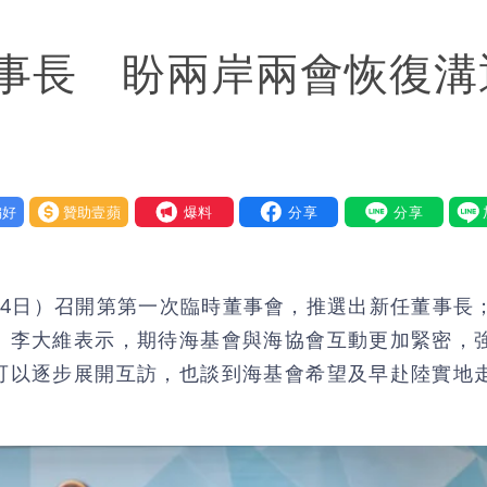
：每天看診到半夜
事長 盼兩岸兩會恢復溝
他笑：真的很會
9航次停航
藝工會最遺憾1事
好
贊助壹蘋
我要爆料
繞 路徑擺盪
士救好幾條人命」
14日）召開第第一次臨時董事會，推選出新任董事長
」：終還陳時中清白
。李大維表示，期待海基會與海協會互動更加緊密，
可以逐步展開互訪，也談到海基會希望及早赴陸實地
有變化
父親節吃牛排、海鮮