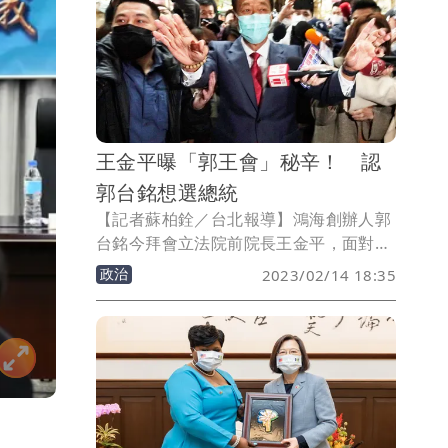
級。
王金平曝「郭王會」秘辛！ 認
郭台銘想選總統
【記者蘇柏銓／台北報導】鴻海創辦人郭
台銘今拜會立法院前院長王金平，面對
2024總統大選，郭台銘坦言「只要能替台
政治
2023/02/14 18:35
灣這片土地做事，我義不容辭」，而王金
平也證實，在會談中郭台銘希望參加國民
黨初選，「希望代表國民黨參選」。