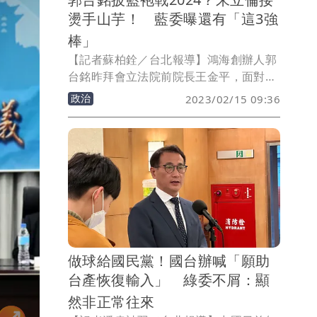
燙手山芋！ 藍委曝還有「這3強
棒」
【記者蘇柏銓／台北報導】鴻海創辦人郭
台銘昨拜會立法院前院長王金平，面對
2024總統大選，郭坦言「只要能替台灣做
政治
2023/02/15 09:36
事，我義不容辭」，而王也說在會談中郭
希望參加國民黨初選，「代表國民黨參
選」，王金平並喊話國民黨主席朱立倫想
辦法，該如何處理，考驗朱的智慧。不過
立委李德維認為，郭台銘參選的關鍵是成
為「強中之強」，更點名新北市長侯友
宜、台中市長盧秀燕以及高雄市前市長韓
國瑜都是強棒，若要參選勢必先把自己做
大。
做球給國民黨！國台辦喊「願助
台產恢復輸入」 綠委不屑：顯
然非正常往來