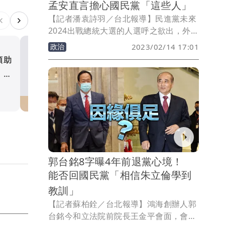
孟安直言擔心國民黨「這些人」
【記者潘袁詩羽／台北報導】民進黨未來
2024出戰總統大選的人選呼之欲出，外界
甚至綠營都已將副總統賴清德視為準備戰
政治
2023/02/14 17:01
人選，反觀國民黨的人選目前並未出籠。
願助
「劉德華」現身立院！情人
屏東縣前縣長潘孟安今天（14日）指出，
：顯
唱歌聲驚呆眾人 畫面曝光
無論是侯友宜還是朱立倫，國民黨每個人
竟是他
政治
都很強，現在在檯面上的人都各有特色，
民進黨也很擔心。
郭台銘8字曝4年前退黨心境！
能否回國民黨「相信朱立倫學到
教訓」
【記者蘇柏銓／台北報導】鴻海創辦人郭
台銘今和立法院前院長王金平會面，會後