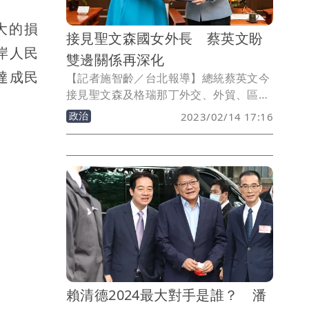
大的損
接見聖文森國女外長 蔡英文盼
岸人民
雙邊關係再深化
達成民
【記者施智齡／台北報導】總統蔡英文今
接見聖文森及格瑞那丁外交、外貿、區域
統合暨僑務部長彼德絲時表示，台灣及聖
政治
2023/02/14 17:16
文森一起把握後疫情經濟復甦的機會，共
同推動「婦女賦權計畫」，為雙邊民間交
流奠定穩健基礎，期許兩國持續深化雙邊
關係，為人民創造更多福祉。
賴清德2024最大對手是誰？ 潘