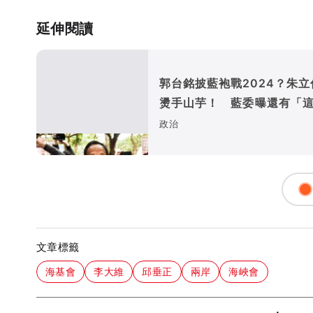
延伸閱讀
郭台銘披藍袍戰2024？朱立
燙手山芋！ 藍委曝還有「這
棒」
政治
文章標籤
海基會
李大維
邱垂正
兩岸
海峽會