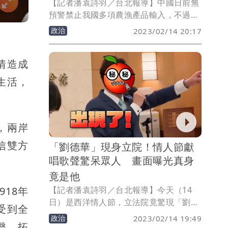
【記者潘袁詩羽／台北報導】中國日前無
預警禁止我國多項農漁產品輸入，不過國
民黨副主席夏立言訪中後，國台辦發言人
政治
2023/02/14 20:17
朱鳳蓮隨即表示「願助台灣產品恢復輸
入」，遭外界質疑是做球給國民黨。對
情造成
此，民進黨立法院黨團幹事長鄭運鵬今天
（14日）表示，中國精心安排這場訪問，
生活，
對方願意協助，執政黨樂觀其成，但非要
透過國民黨做人情才說要協助，這顯然不
是正常往來。
，兩岸
信雙方
「劉德華」現身立院！情人節獻
唱歌聲驚呆眾人 畫面曝光真身
竟是他
【記者潘袁詩羽／台北報導】今天（14
18年
日）是西洋情人節，立法院竟驚現「劉德
受到全
華」歌聲！原來是自稱「立院劉德華」的
政治
2023/02/14 19:49
擊、拓
民眾黨立委邱臣遠今天於立院受訪時，被