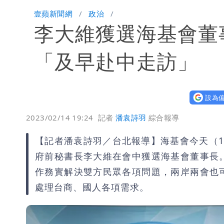
名醫「掛蔣萬安布條」被出征！他大笑
壹蘋新聞網
政治
李大維獲選海基會董
慈濟爆世紀大騙局 AIT發文高級酸！
白海豚大亂！航空66架次取消、船班3
「及早赴中走訪」
姜厚任不信嫩女友「辣手摧花」 創演
設為偏
白海豚勾到「台灣陸地」了！雙眼牆旋
2023/02/14 19:24
記者
潘袁詩羽
綜合報導
特斯拉衝夜市…猛撞12車！民眾嚇「賓
【記者潘袁詩羽／台北報導】海基會今天（
他揭日本捐AZ疫苗秘辛「專為台生產
府前秘書長李大維在會中獲選海基會董事長
作務實解決雙方民眾各項問題，兩岸兩會也
白海豚「大轉彎」機率非常小！明強度
處理台商、國人各項需求。
1元商品開搶！超市、量販週末優惠 