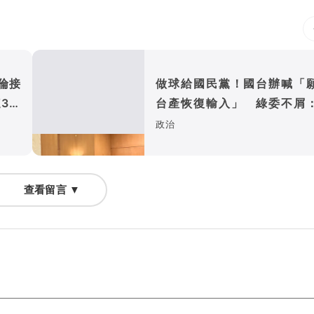
倫接
做球給國民黨！國台辦喊「
3強
台產恢復輸入」 綠委不屑
然非正常往來
政治
查看留言 ▼