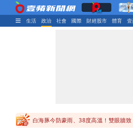
娛樂時尚
生活
政治
社會
國際
財經股市
體育
壹
白海豚「大轉彎」機率非常小！明強度
1元商品開搶！超市、量販週末優惠 
楊千霈一打二帶女兒出國 崩潰哭得極
白海豚颱風來襲！北市開放3區疏散門
白海豚今防豪雨、38度高溫！雙眼牆致