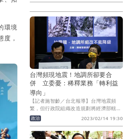
問及怎麼過情人節，突拿起麥克風唱起偶
像劉德華的「小情人」，祝大家情人節快
樂，連在一旁開記者會的會議室眾人，聽
的環境
到歌聲都紛紛探頭熱議。
態度，
台灣頻現地震！地調所卻要合
併 立委憂：稀釋業務「轉利益
導向」
【記者施智齡／台北報導】台灣地震頻
繁，但行政院組織改造規劃將經濟部轄下
的中央地質調查所、礦物局，合併為「礦
政治
2023/02/14 19:30
業管理與地質調查中心」，時代力量立委
陳椒華跟學者今（14日）召開記者會，強
調國土基礎調查相當重要，地調所不該降