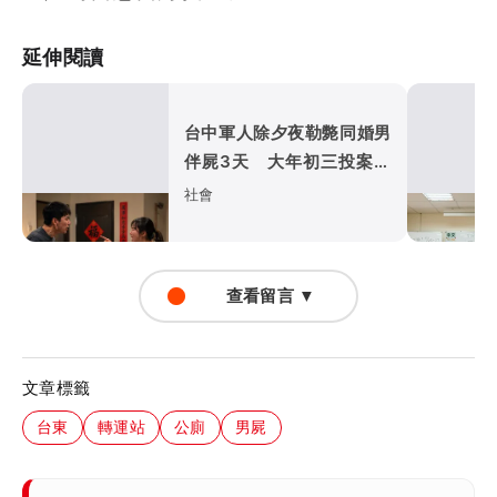
延伸閱讀
台中軍人除夕夜勒斃同婚男
伴屍3天 大年初三投案！
家暴殺人罪起訴
社會
查看留言 ▼
文章標籤
台東
轉運站
公廁
男屍