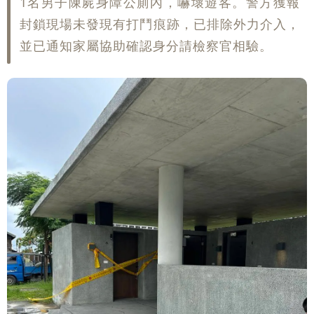
1名男子陳屍身障公廁內，嚇壞遊客。警方獲報
封鎖現場未發現有打鬥痕跡，已排除外力介入，
並已通知家屬協助確認身分請檢察官相驗。