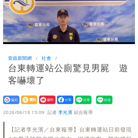
Loaded
:
Unmute
100.00%
壹蘋新聞網
社會
台東轉運站公廁驚見男屍 遊
客嚇壞了
設為
贊助
我要
偏好
壹蘋
爆料
2026/06/18 15:09
記者
李光濱
綜合報導
【記者李光濱／台東報導】台東轉運站日前發現