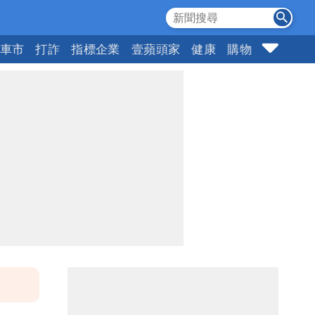
車市
打詐
指標企業
壹蘋頭家
健康
購物
女神
1