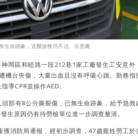
有生命跡象，送醫搶救仍不治。示意圖
，神岡區和睦路一段212巷1家工廠發生工安意外
慎遭機台夾傷，大量出血且沒有呼吸心跳。勤務指
指導CPR並操作AED。
人頭部有8公分撕裂傷，已無生命跡象，給予急救
外發生原因仍有待勞檢單位進一步調查釐清。
接獲消防局通報，經初步調查，47歲龐姓勞工於