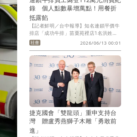
錄 個人點數暴增萬點！用餐折
抵露餡
【記者鮮明／台中報導】知名連鎖平價牛
排店「成功牛排」苗栗苑裡店1名洪姓員
工，2024年7月間異想天開，以店內平板
社會
2026/06/13 00:01
電腦登入自己的會員帳號，先後輸入3筆
共112萬元的不實消費金額，共累積
12200點的會員點數，離職後先以點數換
了100份特定餐點，接著再前往台中清水
店用餐，以會員點數折抵720元餐點，被
店員發現報警查獲。洪男事後連忙補回
720元現金，並辯稱是同事將不要的點數
給他；法官不採信，依妨害電腦使用罪將
他判刑4月，可易科罰金、可上訴。
捷克國會「雙龍頭」重申支持台
灣 贈盧秀燕獅子木雕「勇敢前
進」