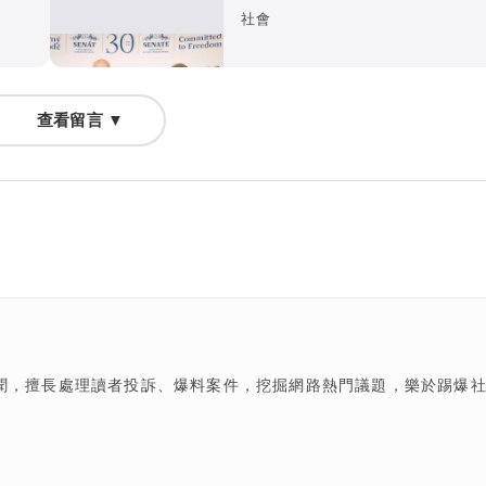
進」
社會
查看留言 ▼
聞，擅長處理讀者投訴、爆料案件，挖掘網路熱門議題，樂於踢爆