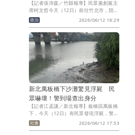
【記者張沛森／竹縣報導】民眾黨創黨主
席柯文哲今天（12日）前往竹北市，陪伴
已獲黨部正式徵召參選竹北市長的邱臣
政治
2026/06/12 18:29
遠，以及民眾黨在大新竹地區提名的優秀
議員、代表參選人團隊，一同站上街頭路
口向市民朋友熱情拜票。現場氣氛熱烈爆
棚，展現民眾黨在大新竹地區「勢在必
得」的團結氣勢。
新北萬板橋下沙灘驚見浮屍 民
眾嚇壞！警到場查出身分
【記者江孟謙／新北報導】板橋區萬板橋
下，今天（12日）有民眾發現浮屍，警消
到場發現1名中年男子明顯死亡，經比對
社會
2026/06/12 17:53
出身分，現已通知家屬，後續依規定報請