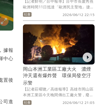
【記者鮮明／台中報導】台中市長盧秀燕
歐洲時間11日抵達「歐洲民主聖地」捷克
布拉格，拜會捷克國會二位資深領袖「雙
社會
2026/06/12 22:15
龍頭」參議院議長韋德齊(Miloš
Vystrčil)、外交國防暨安全委員會主席費
雪(Pavel Fischer)。韋德齊議長特別致贈
象徵捷克精神的獅子造型紀念品，並勉勵
盧秀燕「勇敢前進，無論下一個位置在哪
裡」。
，據報
揮中心
岡山本洲工業區工廠大火 濃煙
沖天還有爆炸聲 環保局發空汙
處置後
示警
【記者莊曜聰／高雄報導】高雄市岡山區
本洲工業區今天晚間傳出工廠火警，廢棄
物處理廠綠大實業突然發生爆炸，火勢猛
公司進
社會
2026/06/12 21:05
烈黑色濃煙不斷上竄，數公里外都能看