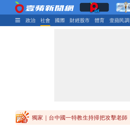
時尚
生活
政治
社會
國際
財經股市
體育
壹蘋民調
外送專法上路滿2週！Uber Eats曝外
高希均辭世享耆壽90歲 畢生推動閱讀
內馬爾開到「寶可夢神包」後徹底入坑
白海豚驚險掠過北部 專家估：海警明
獨家｜台中國一特教生持掃把攻擊老師