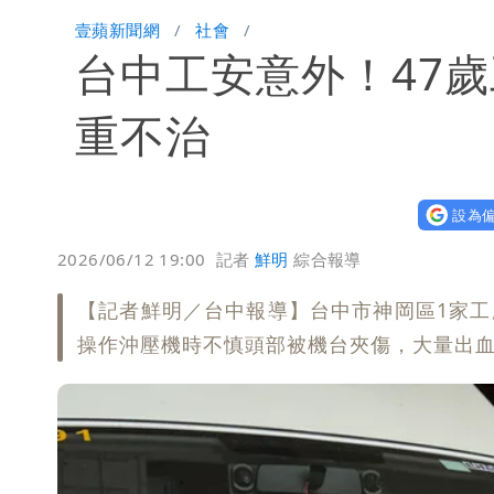
「楊承勳」名字終於公開！被害人父淚喊
壹蘋新聞網
社會
台中工安意外！47
外送專法上路滿2週！Uber Eats曝外
高希均辭世享耆壽90歲 畢生推動閱讀
重不治
設為偏
2026/06/12 19:00
記者
鮮明
綜合報導
【記者鮮明／台中報導】台中市神岡區1家工
操作沖壓機時不慎頭部被機台夾傷，大量出