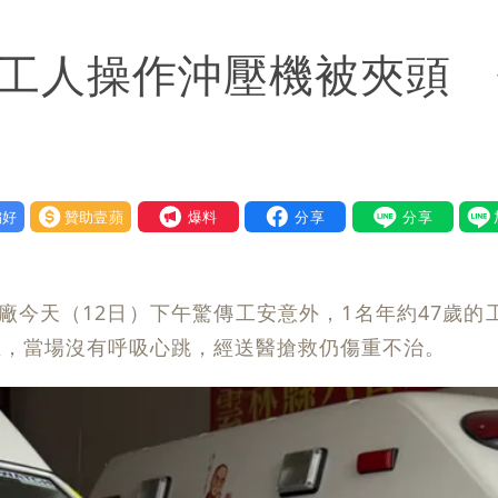
「終於能交代」 捐500萬獎學金延續愛
歲工人操作沖壓機被夾頭
送員收益變化
與進步觀念
好
贊助壹蘋
我要爆料
廠今天（12日）下午驚傳工安意外，1名年約47歲的
血，當場沒有呼吸心跳，經送醫搶救仍傷重不治。