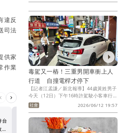
見，消防局派遣多梯次36車68人前往灌
救，據了解未有人員受傷受困，但火勢仍
有違反
未控制，環保局也發出警示，異味往北飄
散，請民眾注意待在室內、緊閉門窗。
送司法
提供家
常作業
毒駕又一樁！三重男開車衝上人
行道 自撞電桿才停下
【記者江孟謙／新北報導】44歲黃姓男子
今天（12日）下午16時許駕駛小客車行經
三重區三和路二段，疑似精神不濟，直接
社會
2026/06/12 19:57
開上人行道，直到撞上電線桿才停下，警
方到場實施毒測，發現呈現K他命陽性反
持台
岡山本洲工業區工廠大火 
應，立即將黃男逮捕，依公共危險罪嫌移
敢前
沖天還有爆炸聲 環保局發
送，並依規定製單舉發查扣車輛。