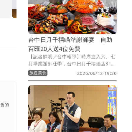
示警
社會
台中日月千禧瞄準謝師宴 自助
百匯20人送4位免費
【記者鮮明／台中報導】時序進入六、七
月畢業謝師旺季，台中日月千禧酒店3F饗
樂全日餐廳自助百匯特別打造謝師宴專
旅遊美食
2026/06/12 19:30
案，主推超高CP值的團體特惠。即日起至
8月31日止、平假日午、晚餐時段，只要
出示教師證或在學學生證，即享20人團體
用餐、4位免費；40人同行8位免費；60
社會的
人同行12位免費優惠，以澎湃豐盛山珍海
味陪伴師生共度珍貴的青春時光。