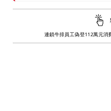
連鎖牛排員工偽登112萬元