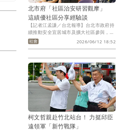
北市府「社區治安研習觀摩」
這績優社區分享經驗談
【記者江孟謙／台北報導】台北市政府持
續推動安全宜居城市及擴大社區參與，今
天（12日）上午8時在基督教浸信會懷恩
社會
2026/06/12 18:52
堂舉辦「115年社區治安研習觀摩活
動」，190餘名社區治安工作夥伴參加，
藉由講授及演練方式，灌輸社區治安觀
念，並透過相互交流學習，提升社區治安
工作成效。
柯文哲親赴竹北站台！ 力挺邱臣
遠領軍「新竹戰隊」