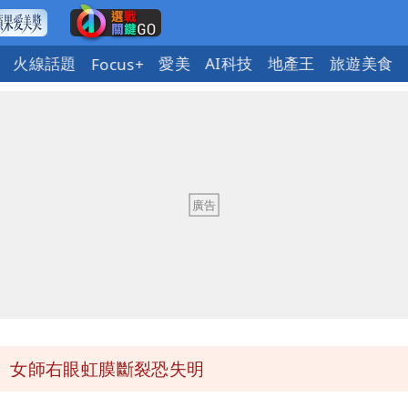
火線話題
愛美
AI科技
地產王
旅遊美食
Focus+
送員收益變化
與進步觀念
 砸重金再買一整桌卡盒
發布 陸警可能相對低
 女師右眼虹膜斷裂恐失明