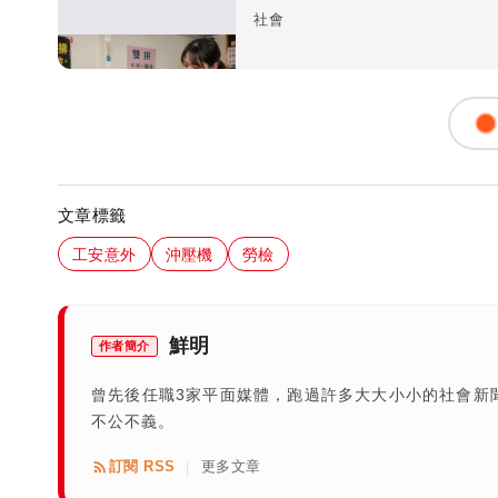
抵露餡
社會
文章標籤
工安意外
沖壓機
勞檢
鮮明
作者簡介
曾先後任職3家平面媒體，跑過許多大大小小的社會新
不公不義。
訂閱 RSS
更多文章
|