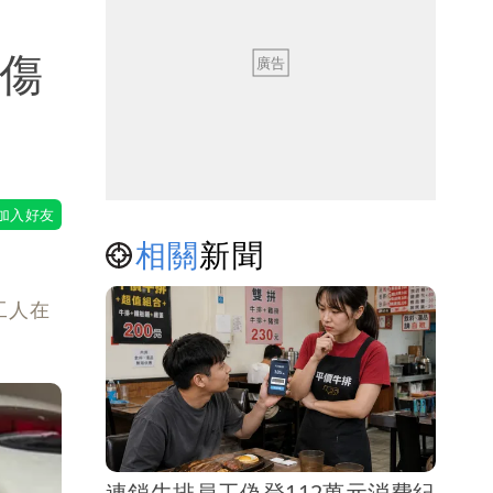
 傷
相關
新聞
工人在
連鎖牛排員工偽登112萬元消費紀