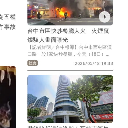
境。市長侯友宜答詢則表示，創設基金是
合理的，應可考慮。
從五權
方事故
台中市區快炒餐廳大火 火煙竄
燒駭人畫面曝光
【記者鮮明／台中報導】台中市西屯區漢
口路一段1家快炒餐廳，今天（18日）晚
間發生火警，現場火勢猛烈，由於正值用
社會
2026/05/18 19:33
餐及交通尖峰時間，嚇壞不少民眾。台中
市消防局派出10車20人前往灌救，20多
分鐘後撲滅火勢，所幸無人傷亡。