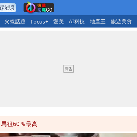
火線話題
愛美
AI科技
地產王
旅遊美食
Focus+
原因
遭起訴
班全取消
到北部
馬祖60％最高