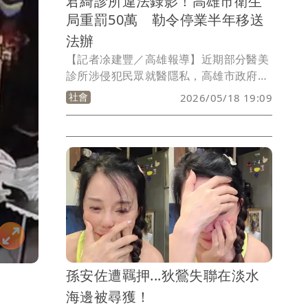
君綺診所違法錄影！高雄市衛生
局重罰50萬 勒令停業半年移送
法辦
【記者凃建豐／高雄報導】近期部分醫美
診所涉侵犯民眾就醫隱私，高雄市政府啟
動跨局處專案稽查，衛生局今（18）日表
社會
2026/05/18 19:09
示，經連日查察，查獲左營區「君綺美形
診所」於手術室內設置監視錄影器，且未
事先經病患同意即攝錄其身體隱私部位，
嚴重侵害病患權益，為嚴懲不法及捍衛醫
療核心價值，已依《醫療法》從重裁處新
臺幣50萬元罰鍰，並處以停業6個月嚴厲
處分，全案已移送地檢署偵辦，追究刑事
責任。
孫安佐遭羈押...狄鶯失聯在淡水
海邊被尋獲！