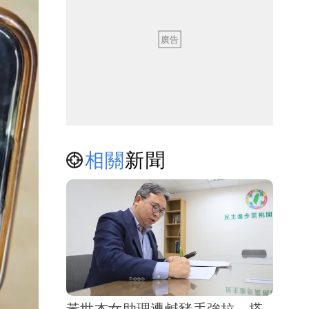
相關
新聞
黃世杰女助理遭鹹豬手強拉、搭