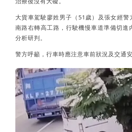
治療後沒有大礙。
大貨車駕駛廖姓男子（51歲）及張女經
南路右轉高工路，行駛機慢車道準備切進
分析研判。
警方呼籲，行車時應注意車前狀況及交通