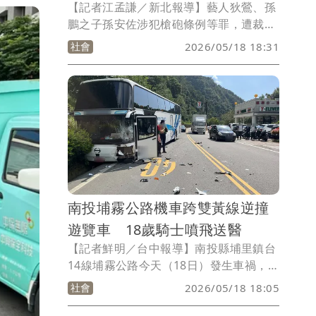
【記者江孟謙／新北報導】藝人狄鶯、孫
鵬之子孫安佐涉犯槍砲條例等罪，遭裁定
羈押禁見，未料今天（18日）下午17時許
社會
2026/05/18 18:31
傳出狄鶯因心情不佳，搭計程車到淡水沙
崙海水浴場附近尋短，淡水警分局獲報後
前往尋人，發現狄鶯坐在該處，確認身分
無誤，幸無生命危險。
南投埔霧公路機車跨雙黃線逆撞
遊覽車 18歲騎士噴飛送醫
【記者鮮明／台中報導】南投縣埔里鎮台
14線埔霧公路今天（18日）發生車禍，1
名18歲宣姓男子騎機車行經台一種苗場前
社會
2026/05/18 18:05
路段時疑跨越雙黃線，闖入對向車道撞上