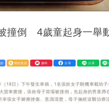
oaded
:
8.70%
被撞倒 4歲童起身一舉
好
贊助壹蘋
我要爆料
（18日）下午發生車禍，1名張姓女子騎機車載幼子
的大貨車擦撞，張姓母子當場被撞倒，先起身的男童蹲
所幸張女手腳擦挫傷、意識清楚，母子倆經送醫治療