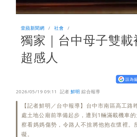
L
Unmute
8
壹蘋新聞網
社會
獨家｜台中母子雙載
超感人
設為偏
2026/05/19 09:11
記者
鮮明
綜合報導
【記者鮮明／台中報導】台中市南區高工路昨
處土地公廟前準備起步，遭到1輛滿載機車
察看媽媽傷勢，令路人不捨將他抱在懷裡。
礙。