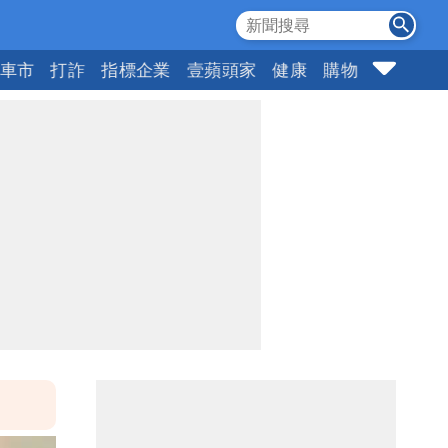
車市
打詐
指標企業
壹蘋頭家
健康
購物
女神
1