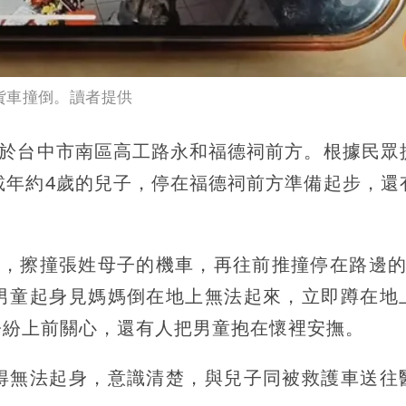
貨車撞倒。讀者提供
位於台中市南區高工路永和福德祠前方。根據民眾
載年約4歲的兒子，停在福德祠前方準備起步，還
道，擦撞張姓母子的機車，再往前推撞停在路邊的
男童起身見媽媽倒在地上無法起來，立即蹲在地
紛紛上前關心，還有人把男童抱在懷裡安撫。
得無法起身，意識清楚，與兒子同被救護車送往