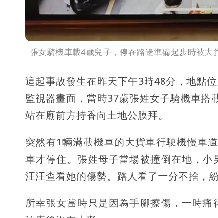
張女騎機車載4歲兒子，停在路邊準備起步時被大
這起事故發生在昨天下午3時48分，地點
監視器畫面，當時37歲張姓女子騎機車搭
站在廟前方持香向土地公膜拜。
突然有1輛滿載機車的大貨車行駛機慢車
車才停住。張姓母子當場被撞倒在地，小
汪汪查看她的傷勢。路人看了十分不捨，
所幸張女當時只是因為手腳擦傷，一時痛