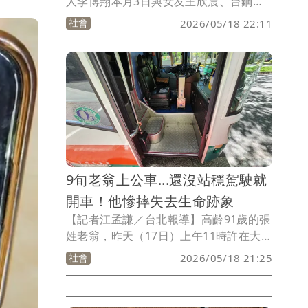
人李博翔本月3日與女友王欣晨、台鋼獵
鷹啦啦隊成員「牙牙」方藝慈及其石姓男
社會
2026/05/18 22:11
友等4人在大安區錢櫃飲酒唱歌，未料李
酒後發瘋，打算對女友對粗，牙牙與石男
勸阻時也被打傷，警方獲報後將4人帶
回，由於雙方互有受傷並到醫院驗傷，後
續相互提告，警方依傷害罪嫌偵辦，並依
規定通報家庭暴力事件。
9旬老翁上公車...還沒站穩駕駛就
開車！他慘摔失去生命跡象
【記者江孟謙／台北報導】高齡91歲的張
姓老翁，昨天（17日）上午11時許在大安
區搭乘公車，上車時還未站穩公車即起
社會
2026/05/18 21:25
步，造成張翁重心不穩在前門階梯處跌
倒，警消獲報到場緊急將患者送醫，但到
院前已失去生命跡象，經搶救後恢復心