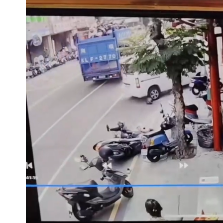
「台股今年不只5萬點！」財經網美曝
展場上演持槍押人！模特經紀人＋員工