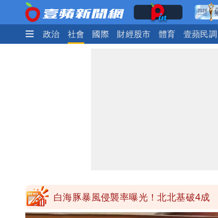
時尚
生活
政治
社會
國際
財經股市
體育
壹蘋民調
「台股今年不只5萬點！」財經網美曝
展場上演持槍押人！模特經紀人＋員工
白海豚進逼！航港局啟動淨空 部分航
白海豚龜速擦邊？專家：暴風圈可能掃
白海豚暴風侵襲率曝光！北北基破4成 