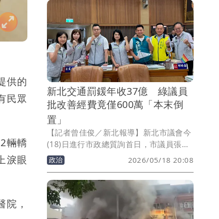
跳，但仍昏迷觀察中。
提供的
新北交通罰鍰年收37億 綠議員
有民眾
批改善經費竟僅600萬「本末倒
置」
【記者曾佳俊／新北報導】新北市議會今
2輛轎
(18)日進行市政總質詢首日，市議員張維
倩指出交通違規罰鍰逐年增加，但反觀實
上淚眼
政治
2026/05/18 20:08
際投入道路安全改善的經費，卻明顯不
足，質疑37億元交通罰款淪為地方政府
「小金庫」；她建議市府比照中央模式，
醫院，
設立「交通安全改善基金」或專戶，將罰
鍰專款專用，用於改善道路安全與行人環