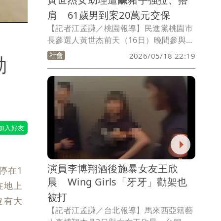
肩 61歲男到案20萬元交保
【記者江孟謙／桃園報導】民進黨桃園市
長參選人黃世杰前天（16日）晚間參與地
方宴會，隨行女助理疑似遭人性騷擾，
社會
2026/05/18 22:19
動
「此事徹底採到我堅守的價值底線」，據
黃世杰說，女助理已經在桃園市議員許家
睿、黃瓊慧的團隊陪同下，前往八德分局
廣興派出所報案，遭指控的呂男今天晚間
到案，並移送地檢署，檢方官複訊後，認
為涉犯強制罪，但無羈押必要，諭知20萬
元交保。
演員李博翔酒後施暴女友王欣
停在1
晨 Wing Girls「牙牙」勸架也
在地上
被打
沒有大
【記者江孟謙／台北報導】馬來西亞籍藝