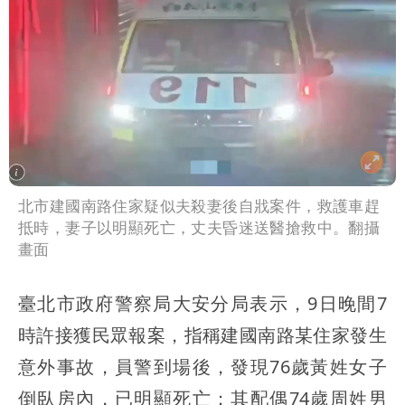
北市建國南路住家疑似夫殺妻後自戕案件，救護車趕
抵時，妻子以明顯死亡，丈夫昏迷送醫搶救中。翻攝
畫面
臺北市政府警察局大安分局表示，9日晚間7
時許接獲民眾報案，指稱建國南路某住家發生
意外事故，員警到場後，發現76歲黃姓女子
倒臥房內，已明顯死亡；其配偶74歲周姓男