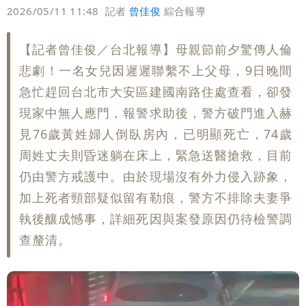
偏好
壹蘋
爆料
2026/05/11 11:48
記者
曾佳俊
綜合報導
已知輸了…無奈又不平
大爆發！3颱風+1熱帶低壓 專家逐一分
【記者曾佳俊／台北報導】母親節前夕驚傳人倫
析對台影響
吳子嘉斷言：綠營「這縣市」恐一屍五
悲劇！一名女兒因遲遲聯繫不上父母，9日晚間
命！她穩贏
急忙趕回台北市大安區建國南路住處查看，卻發
現家中無人應門，報警求助後，警方破門進入赫
見76歲黃姓婦人倒臥房內，已明顯死亡，74歲
周姓丈夫則昏迷躺在床上，緊急送醫搶救，目前
仍由警方戒護中。由於現場沒有外力侵入跡象，
加上死者頸部疑似留有勒痕，警方不排除夫妻爭
執後釀成憾事，詳細死因與案發原因仍待檢警調
查釐清。