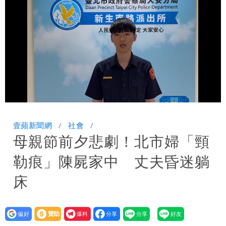
萬 素顏進擊新生活圈（壹蘋10點強
騙慈濟10億！無良女律師曾宣導反詐
打）
嗆被害者「愚痴」超諷刺
鄭朝方曬3人合照 網友一看秒懂：竹北
接班人「終於有消息了」
台玻夫人長子最後9年很痛苦 親友批徐
莉玲「冷血媽媽」
35歲早餐不吃鐵板麵？釣出一票人點
Loaded
:
Unmute
100.00%
頭 辦公室全是「1聲音」
班鐵翔誇姜厚任女友跟他學演戲表現優
壹蘋新聞網
社會
母親節前夕悲劇！北市婦「頸
異 網笑：老師好像提油救火了
「民進黨有她裸照？」黃智賢回嗆：國民
勒痕」陳屍家中 丈夫昏迷躺
黨墮落還不准人說
13子女擠10坪屋 媽傳返家：我很愛孩
床
子...請還我們平靜
氣象女神累了？白海豚報成「白沙屯」
設為
贊助
我要
本尊：懊惱到現在
陳時中選前夜「淋雨道歉」 王必勝認：