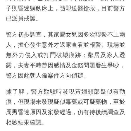
子則昏迷躺臥床上，隨即送醫搶救，目前警方
已派員戒護。
警方初步調查，其家屬女兒因多次聯繫不上兩
人，擔心發生意外才返家查看並報警。現場並
無外力侵入或打鬥破壞痕跡；鄰居及家人透
露，夫妻平時曾因感情及金錢問題發生爭吵，
警方因此朝人倫案件方向偵辦。
據了解，警方勘驗時發現黃婦頸部疑似有勒
痕，但現場未發現疑似毒藥或可疑藥物，至於
周男昏迷原因及案發經過，仍有待後續調查及
相驗結果確認。