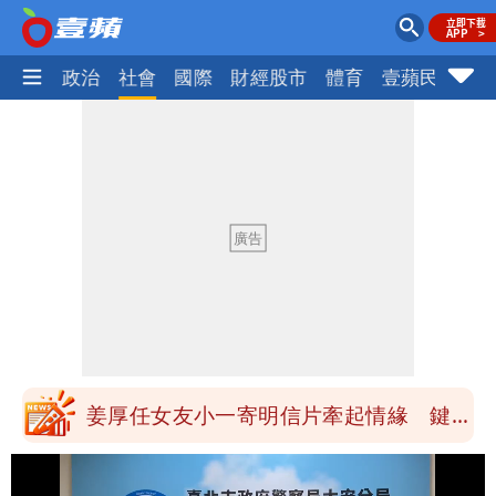
生活
政治
社會
國際
財經股市
體育
壹蘋民調
火
大爆發！3颱風+1熱帶低壓 專家逐一分
析對台影響
吳子嘉斷言：綠營「這縣市」恐一屍五
命！她穩贏
方志友、楊銘威真的離婚了！全聲明曝光
「無法再做情人」
「南卡」最快今生成 挑戰4颱同框！1
週雨越下越大
姜厚任女友小一寄明信片牽起情緣 鍵盤
柯南揪5破綻
狗仔直擊｜郭書瑤隨興打扮要價破10