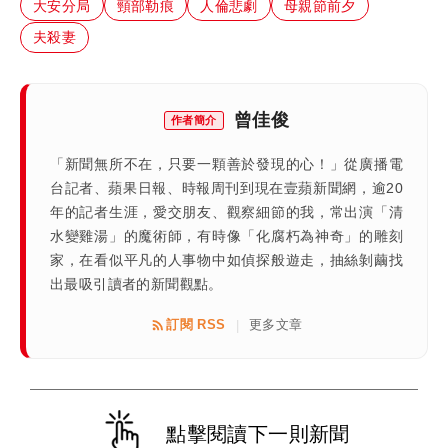
大安分局
頸部勒痕
人倫悲劇
母親節前夕
夫殺妻
曾佳俊
作者簡介
「新聞無所不在，只要一顆善於發現的心！」從廣播電
台記者、蘋果日報、時報周刊到現在壹蘋新聞網，逾20
年的記者生涯，愛交朋友、觀察細節的我，常出演「清
水變雞湯」的魔術師，有時像「化腐朽為神奇」的雕刻
家，在看似平凡的人事物中如偵探般遊走，抽絲剝繭找
出最吸引讀者的新聞觀點。
訂閱 RSS
更多文章
|
點擊閱讀下一則新聞