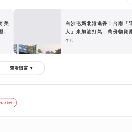
奇美
白沙屯媽北港進香！台南「
型、
人」來加油打氣 萬份物資
香燈腳
生活
查看留言 ▼
market