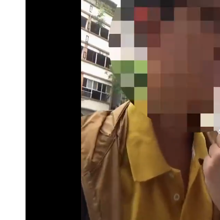
97萬網紅「肥大叔」驚傳猝逝！最後
慈濟遭詐10億！律師看聲明揪「3點怪
藍昔狂譙擋疫苗 慈濟真變「世紀大騙
慈濟被騙10億！陳時中一語成讖 王
老公外遇修復內幕！欣西亞曬牽手照「
白海豚最快下午海警！大雨襲7縣市 
慈濟BNT採購遭詐10.6億！網紅追問