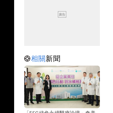
相關
新聞
「ESG綠色永續醫療論壇」奇美