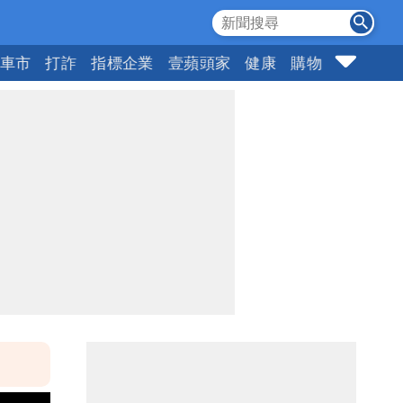
車市
打詐
指標企業
壹蘋頭家
健康
購物
女神
1