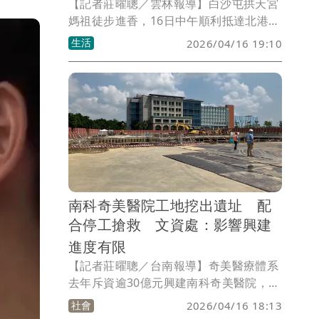
【記者莊曜聰／雲林報導】白沙屯拱天宮
媽祖徒步進香，16日中午順利抵達北港朝
天宮，今年報名跟隨「粉紅超跑」的香燈
生活
2026/04/16 19:10
腳有46萬，人數再創新高，但要走完這趟
「朝聖之旅」可不容易，直播主「舍舍帶
你發」就號召台南在地友人響應，募集萬
份物資，今天到現場發送，替香燈腳「補
充能量」，連藝人董至成也來幫忙，直呼
「揪感心！」
南科奇美醫院工地挖出遺址 配
合停工搶救 文資處：影響興建
進度有限
【記者莊曜聰／台南報導】奇美醫療體系
去年斥資逾30億元興建南科奇美醫院，將
打造一座設有274個床位的智慧型地區教
社會
2026/04/16 18:13
學醫院，去年3月動土、預計2028年完