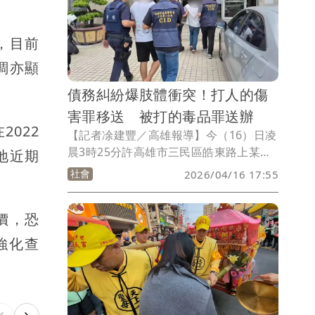
，目前
調亦顯
債務糾紛爆肢體衝突！打人的傷
害罪移送 被打的毒品罪送辦
022
【記者凃建豐／高雄報導】今（16）日凌
晨3時25分許高雄市三民區皓東路上某汽
地近期
車旅館內一名男子與一對男女在房內爆發
社會
2026/04/16 17:55
衝突，被對方打到頭破血流，負痛求救請
人報案，警方獲報立即前往處理，施暴者
價，恐
雖已離去，警方仍在4小時內將對造林姓
犯嫌等3人拘捕到案，全案依刑法傷害罪
強化查
嫌將3嫌移送高雄地檢署偵辦。