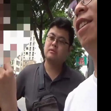
身影曝 網驚覺不對
」：不像被害人
局」！網朝聖翻車文笑了
必勝：時間久看出睿智
2人身體卻僵硬」
明恐發陸警
資金流向 質疑內控失守