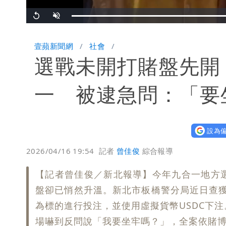
Replay
Unmute
壹蘋新聞網
社會
選戰未開打賭盤先開
一 被逮急問：「要
設為偏
2026/04/16 19:54
記者
曾佳俊
綜合報導
【記者曾佳俊／新北報導】今年九合一地方
盤卻已悄然升溫。新北市板橋警分局近日查獲，
為標的進行投注，並使用虛擬貨幣USDC下
場嚇到反問說「我要坐牢嗎？」，全案依賭