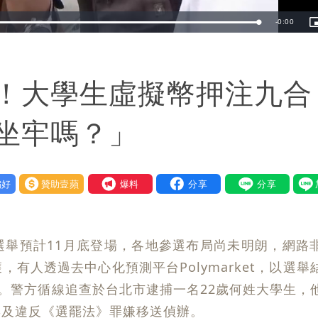
Remaining
-
0:00
Loaded
:
100.00%
i
TimeÂ
！大學生虛擬幣押注九合
坐牢嗎？」
好
贊助壹蘋
我要爆料
選舉預計11月底登場，各地參選布局尚未明朗，網路
有人透過去中心化預測平台Polymarket，以選舉
注。警方循線追查於台北市逮捕一名22歲何姓大學生，
博及違反《選罷法》罪嫌移送偵辦。