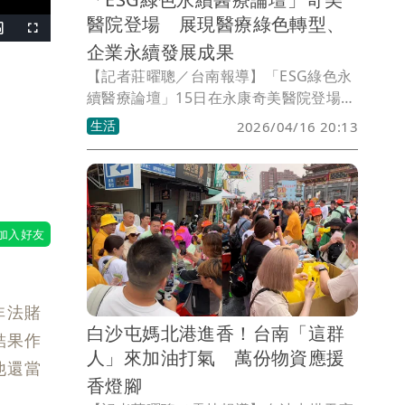
醫院登場 展現醫療綠色轉型、
Picture-
Fullscreen
n-
企業永續發展成果
Picture
【記者莊曜聰／台南報導】「ESG綠色永
續醫療論壇」15日在永康奇美醫院登場，
響應聯合國永續發展目標（SDGs），包
生活
2026/04/16 20:13
括奇美醫院院長林宏榮在內，還有環境
部、衛福部、南科管理局、雙和醫院、新
光吳火獅紀念醫院、玉山銀行、台積電、
台灣永續能源研究基金會等，產關醫學研
代表共聚一堂，透過跨領域交流與實務分
享，展現各界攜手推動台灣醫療體系綠色
轉型與企業永續發展成果。
非法賭
白沙屯媽北港進香！台南「這群
結果作
人」來加油打氣 萬份物資應援
他還當
香燈腳