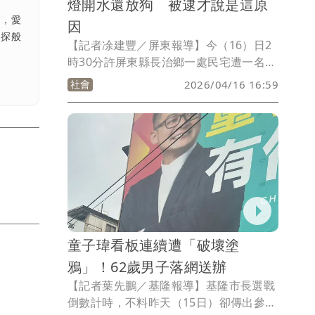
燈開水還放狗 被逮才說是這原
涯，愛
因
偵探般
【記者凃建豐／屏東報導】今（16）日2
時30分許屏東縣長治鄉一處民宅遭一名女
子徒步侵入，該女子進入屋內後開啟電燈
社會
2026/04/16 16:59
及水龍頭，並將狗籠打開放出犬隻，現場
未發現財物遭竊，報案人已提出侵入住宅
及毀損告訴。
童子瑋看板連續遭「破壞塗
鴉」！62歲男子落網送辦
【記者葉先鵬／基隆報導】基隆市長選戰
倒數計時，不料昨天（15日）卻傳出參選