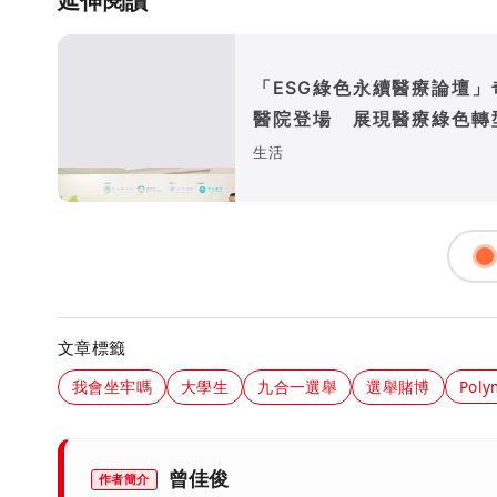
延伸閱讀
「ESG綠色永續醫療論壇」
醫院登場 展現醫療綠色轉
企業永續發展成果
生活
文章標籤
我會坐牢嗎
大學生
九合一選舉
選舉賭博
Poly
曾佳俊
作者簡介