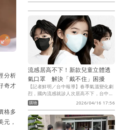
工，但上月25日開挖地下室時，卻發現大
片史前遺跡，目前正配合進行相關搶救及
調查作業，由於僅涉及局部工區，判斷將
不至於影響後續開發計畫進行。
流感居高不下！新款兒童立體透
經分析
氣口罩 解決「戴不住」困擾
好奇才
【記者鮮明／台中報導】春季氣溫變化劇
烈，國內流感就診人次居高不下，台中市
翁耳鼻喉科翁志明醫師提醒，目前流感流
購物
2026/04/16 17:56
行期尚未結束，民眾應持續維持警覺，除
價格多
了落實勤洗手、定期消毒等個人衛生習慣
2美元，
外，在公共場所配戴口罩仍是降低飛沫與
接觸傳染風險的重要措施。