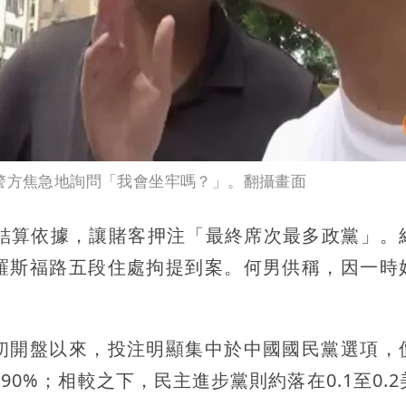
向警方焦急地詢問「我會坐牢嗎？」。翻攝畫面
為結算依據，讓賭客押注「最終席次最多政黨」。
羅斯福路五段住處拘提到案。何男供稱，因一時
初開盤以來，投注明顯集中於中國國民黨選項，
至90%；相較之下，民主進步黨則約落在0.1至0.