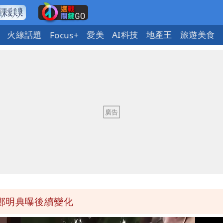
火線話題
愛美
AI科技
地產王
旅遊美食
Focus+
明恐發陸警
資金流向 質疑內控失守
」媒體人嘆：真的該緊張了
蔣萬安、柯文哲都該道歉
鄭明典曝後續變化