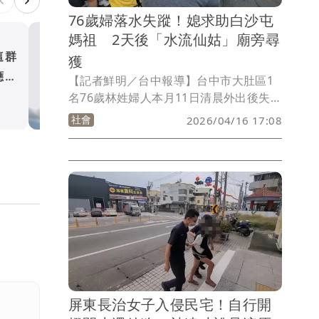
76歲婦落水失蹤！媳求助白沙屯
媽祖 2天後「水流仙姑」廟旁尋
這群
南科奇美醫院工地挖出遺址
獲
應援
合停工搶救 文資處：影響
【記者鮮明／台中報導】台中市大肚區1
進度有限
名76歲林姓婦人本月11日清晨外出後失
社會
蹤，家屬遍尋不著焦急如焚，利用白沙屯
社會
2026/04/16 17:08
媽祖14日行經大肚市場，林婦的媳婦上前
哭求媽祖婆幫忙找人，鑾轎也特別停下聽
她傾訴；事隔2日，龍井區茄投路「張氏
玉姑娘廟」旁溝渠今天下午2時許（16
日）發現1具浮屍，經查正是林姓婦人，
而張氏玉姑娘廟正是以祭祀「水流仙姑」
聞名，令地方稱奇。
屏東長治女子入侵民宅！自行開