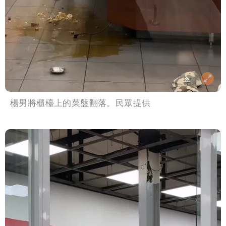
楊男將櫃檯上的菜盤翻落。民眾提供