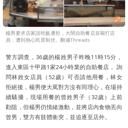
楊男要求店家請吃飯遭拒，大鬧自助餐店並毆打店
員，遭到熱心民眾制伏。翻攝Threads
警方調查，36歲的楊姓男子昨晚11時15分，
進入東區十甲路1家24小時業的自助餐店， 詢
問林姓女店員（52歲）可否請他用餐，林女
拒絕後，楊男便大罵對方沒有同理心，在場持
續騷擾，現場用餐的曾姓男子（32歲）上前
勸阻，但楊男仍情緒激動，並將店內食物丟向
曾男，雙方有肢體衝突，並追逐至店外。