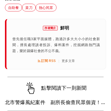
自助餐
菜刀
熱心民眾
鮮明
作者簡介
曾先後任職3家平面媒體，跑過許多大大小小的社會新
聞，擅長處理讀者投訴、爆料案件，挖掘網路熱門議
題，樂於踢爆社會的不公不義。
訂閱 RSS
更多文章
|
點擊閱讀下一則新聞
北市警爆風紀案件 副所長偷查民眾個資！洩密送辦...5萬元交保