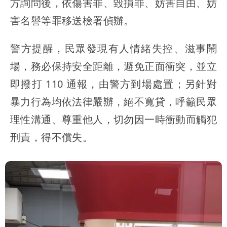
方詢問後，依傷害罪、毀損罪、妨害自由、妨
害名譽等罪移送檢署偵辦。
警方提醒，民眾發現有人情緒失控、滋事鬧
場，務必保持安全距離，避免正面衝突，並立
即撥打 110 通報，由警方到場處置；另針對
暴力行為均依法律嚴辦，絕不寬貸，呼籲民眾
理性溝通、尊重他人，切勿因一時衝動而觸犯
刑責，得不償失。