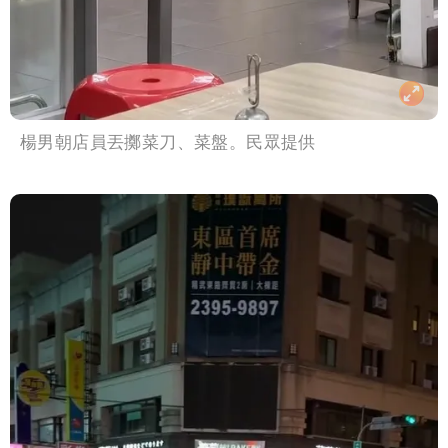
楊男朝店員丟擲菜刀、菜盤。民眾提供