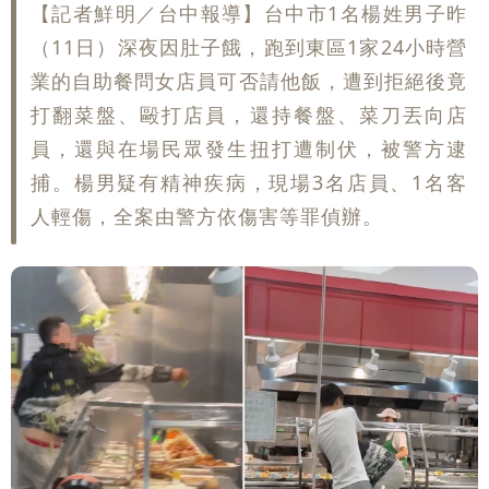
【記者鮮明／台中報導】台中市1名楊姓男子昨
（11日）深夜因肚子餓，跑到東區1家24小時營
業的自助餐問女店員可否請他飯，遭到拒絕後竟
打翻菜盤、毆打店員，還持餐盤、菜刀丟向店
員，還與在場民眾發生扭打遭制伏，被警方逮
捕。楊男疑有精神疾病，現場3名店員、1名客
人輕傷，全案由警方依傷害等罪偵辦。