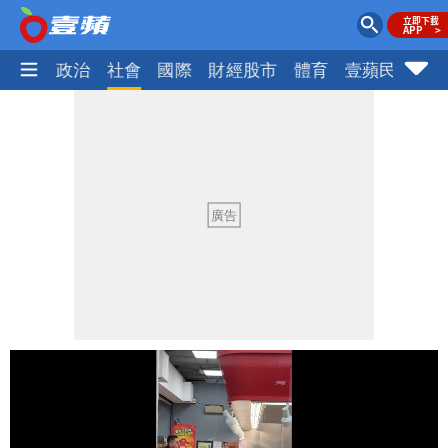
生活
政治
社會
國際
財經股市
體育
壹蘋民調
火