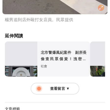
楊男追到店外毆打女店員。民眾提供
延伸閱讀
北市警爆風紀案件 副所長
偷查民眾個資！洩密送
辦...5萬元交保
社會
查看留言 ▼
文章標籤