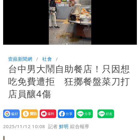
Loaded
:
Unmute
85.59%
壹蘋新聞網
社會
台中男大鬧自助餐店！只因想
吃免費遭拒 狂擲餐盤菜刀打
店員釀4傷
設為
贊助
我要
偏好
壹蘋
爆料
2025/11/12 10:08
記者
鮮明
綜合報導