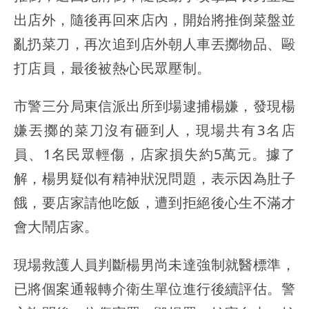
出店外，隨後再回來店內，開始將推倒菜盤並
亂扔菜刀，再次追到店外朝人車丟擲物品、毆
打店員，最後被熱心民眾壓制。
市警三分局東信派出所到場逮捕楊嫌，發現楊
嫌丟擲的菜刀沒有砸到人，現場共有3名店
員、1名民眾輕傷，店家損失約5萬元。據了
解，楊男疑似有精神狀況問題，表示因為肚子
餓，要店家請他吃飯，遭到拒絕後心生不滿才
會大鬧店家。
現場救護人員判斷楊男尚未達強制就醫標準，
已將個案通報轉介衛生單位進行後續評估。警