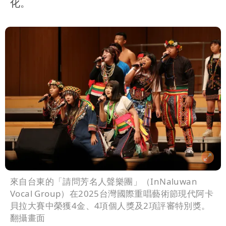
化。
來自台東的「請問芳名人聲樂團」（InNaluwan
Vocal Group）在2025台灣國際重唱藝術節現代阿卡
貝拉大賽中榮獲4金、4項個人獎及2項評審特別獎。
翻攝畫面