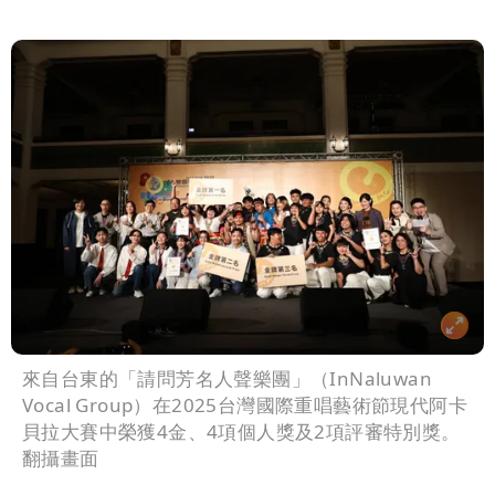
來自台東的「請問芳名人聲樂團」（InNaluwan
Vocal Group）在2025台灣國際重唱藝術節現代阿卡
貝拉大賽中榮獲4金、4項個人獎及2項評審特別獎。
翻攝畫面