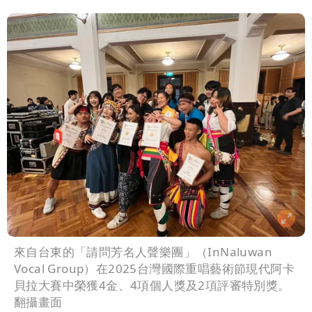
來自台東的「請問芳名人聲樂團」（InNaluwan
Vocal Group）在2025台灣國際重唱藝術節現代阿卡
貝拉大賽中榮獲4金、4項個人獎及2項評審特別獎。
翻攝畫面