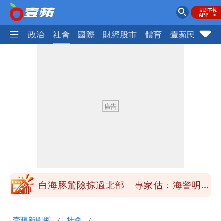
生活
政治
社會
國際
財經股市
體育
壹蘋民調
火
「楊承勳」名字終於公開！被害人父淚喊
「終於能交代」 捐500萬獎學金延續愛
白海豚颱風逼近！鄭明典示警「恐遇黑潮
變強」 路徑分歧藏警訊：不利強度維持
高希均辭世享耆壽90歲 畢生推動閱讀
與進步觀念
內馬爾開到「寶可夢神包」後徹底入坑
砸重金再買一整桌卡盒
白海豚驚險掠過北部 專家估：海警明發
布 陸警可能相對低
「楊承勳」名字終於公開！被害人父淚喊
壹蘋新聞網
社會