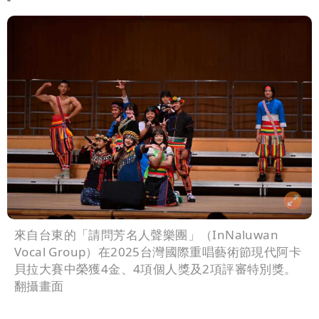
來自台東的「請問芳名人聲樂團」（InNaluwan
Vocal Group）在2025台灣國際重唱藝術節現代阿卡
貝拉大賽中榮獲4金、4項個人獎及2項評審特別獎。
翻攝畫面