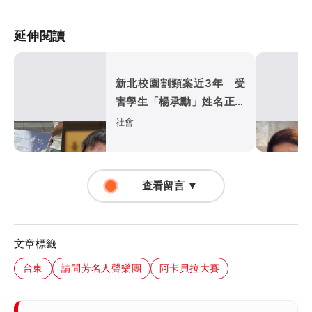
延伸閱讀
新北校園割頸案近3年 受
害學生「楊承勳」姓名正式
解禁
社會
查看留言 ▼
文章標籤
台東
請問芳名人聲樂團
阿卡貝拉大賽