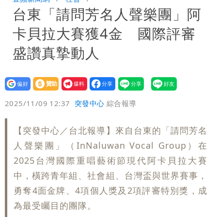
台東「請問芳名人聲樂團」阿
「終於能交代」 捐500萬獎學金延續愛
白海豚颱風逼近！鄭明典示警「恐遇黑潮
卡貝拉大賽獲4金 國際評審
變強」 路徑分歧藏警訊：不利強度維持
盛讚真摯動人
設為
贊助
我要
偏好
壹蘋
爆料
2025/11/09 12:37
突發中心
綜合報導
【突發中心／台北報導】來自台東的「請問芳名
人聲樂團」（InNaluwan Vocal Group）在
2025台灣國際重唱藝術節現代阿卡貝拉大賽
中，橫跨青年組、社會組、台灣盃與世界賽事，
勇奪4面金牌、4項個人獎及2項評審特別獎，成
為最受矚目的團隊。