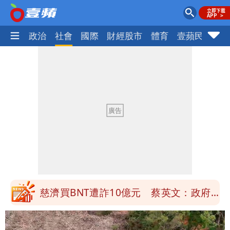
生活
政治
社會
國際
財經股市
體育
壹蘋民調
火
慈濟買BNT遭詐10億元 蔡英文：政府
很多謹慎判斷當時未被理解
「慈濟別想躲在受害者3字後面」 她：
10.6億顧問費決策過程在哪
當年缺疫苗缺快篩缺口罩 王鴻薇：陳時
中哪來勇氣要別人道歉
兆基風暴！前董座李建成移送北檢 是否
聲押？交保？複訊後揭曉
慈濟買BNT遭詐10億元 蔡英文：政府
很多謹慎判斷當時未被理解
「慈濟別想躲在受害者3字後面」 她：