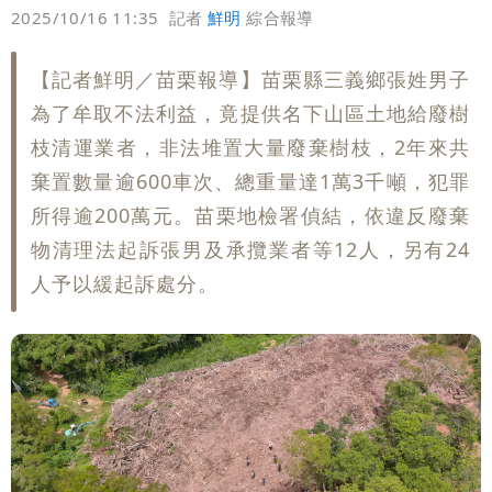
偏好
壹蘋
爆料
2025/10/16 11:35
記者
鮮明
綜合報導
【記者鮮明／苗栗報導】苗栗縣三義鄉張姓男子
為了牟取不法利益，竟提供名下山區土地給廢樹
枝清運業者，非法堆置大量廢棄樹枝，2年來共
棄置數量逾600車次、總重量達1萬3千噸，犯罪
所得逾200萬元。苗栗地檢署偵結，依違反廢棄
物清理法起訴張男及承攬業者等12人，另有24
人予以緩起訴處分。