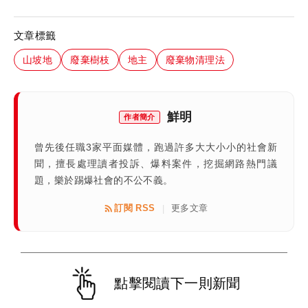
文章標籤
山坡地
廢棄樹枝
地主
廢棄物清理法
鮮明
作者簡介
曾先後任職3家平面媒體，跑過許多大大小小的社會新
聞，擅長處理讀者投訴、爆料案件，挖掘網路熱門議
題，樂於踢爆社會的不公不義。
訂閱 RSS
更多文章
|
點擊閱讀下一則新聞