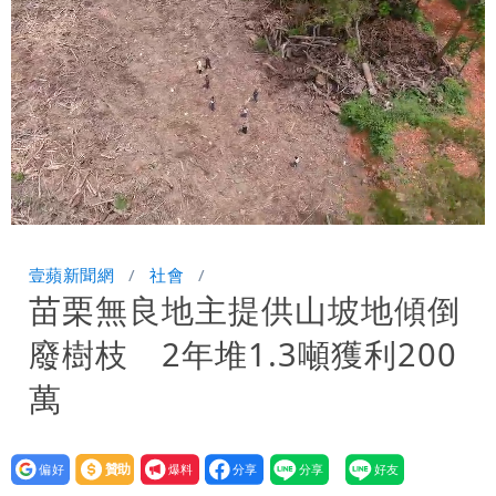
10.6億顧問費決策過程在哪
Loaded
:
Unmute
41.35%
壹蘋新聞網
社會
苗栗無良地主提供山坡地傾倒
廢樹枝 2年堆1.3噸獲利200
萬
設為
贊助
我要