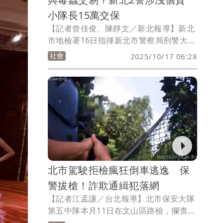
小隊長15萬交保
【記者曾佳俊、陳靜文／新北報導】新北
市地檢署16日指揮新北市警察局刑警大隊
和調查局人員，兵分多路前往三重分局、
社會
2025/10/17 06:28
中和分局等地搜索，帶走2名刑警，懷疑
他們任職於新北刑大期間，涉與詐欺及毒
犯私下進行條件交換，洩露車籍等個資。
檢方複訊後，三重分局偵查隊陸姓小隊長
深夜以15萬元交保，另一警遭聲請羈押禁
見。
北市駕駛拒檢瘋狂倒車逃逸 保
警拔槍！詐欺通緝犯落網
【記者江孟謙／台北報導】北市保安大隊
第五中隊本月11日在文山區路檢，攔查一
部自小客車，未料駕駛拒絕配合，還踩油