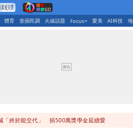
體育
壹蘋民調
火線話題
愛美
AI科技
地
Focus+
送員收益變化
 砸重金再買一整桌卡盒
發布 陸警可能相對低
 女師右眼虹膜斷裂恐失明
「終於能交代」 捐500萬獎學金延續愛
送員收益變化