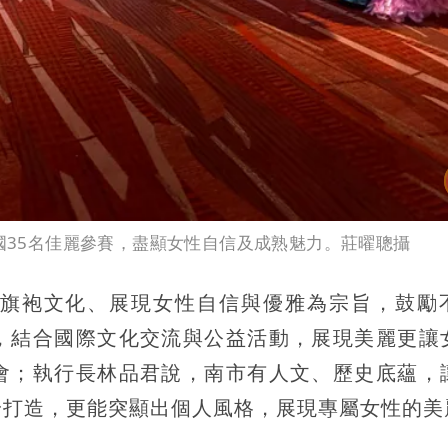
5國35名佳麗參賽，盡顯女性自信及成熟魅力。莊曜聰攝
旗袍文化、展現女性自信與優雅為宗旨，鼓勵
，結合國際文化交流與公益活動，展現美麗更讓
會；執行長林品君說，南市有人文、歷史底蘊，
身打造，更能突顯出個人風格，展現專屬女性的美