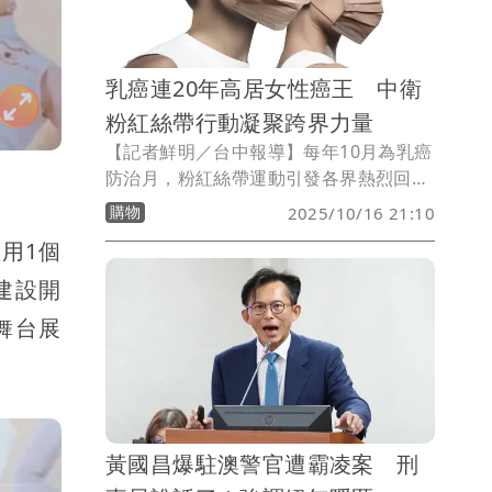
乳癌連20年高居女性癌王 中衛
粉紅絲帶行動凝聚跨界力量
【記者鮮明／台中報導】每年10月為乳癌
防治月，粉紅絲帶運動引發各界熱烈回
響，醫療防護品牌CSD中衛今年結合雅詩
購物
2025/10/16 21:10
蘭黛集團、星宇航空三方不同領域的企業
用1個
攜手響應，透過各自的服務場域推廣防治
理念，讓防治意識從日常消費到旅行場景
建設開
全面擴散，提升乳癌防治的社會能見度。
舞台展
黃國昌爆駐澳警官遭霸凌案 刑