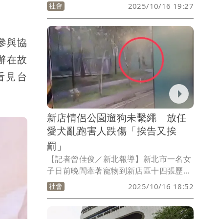
自行車車禍，導致張姓騎士當場倒地，全
社會
2025/10/16 19:27
身多處及頭部擦挫傷，所幸送醫後沒有生
命危險，警方將釐清肇事責任歸屬以及車
禍發生原因。
參與協
辦在故
看見台
新店情侶公園遛狗未繫繩 放任
愛犬亂跑害人跌傷「挨告又挨
罰」
【記者曾佳俊／新北報導】新北市一名女
子日前晚間牽著寵物到新店區十四張歷史
公園散步，偶遇一對情侶也帶著愛犬前
社會
2025/10/16 18:52
來，但對方的寵物並未繫上狗繩，放任該
犬朝她撲過來，導致該女子倉皇閃避而跌
倒在地，導致右膝、右手擦傷以及下腹疼