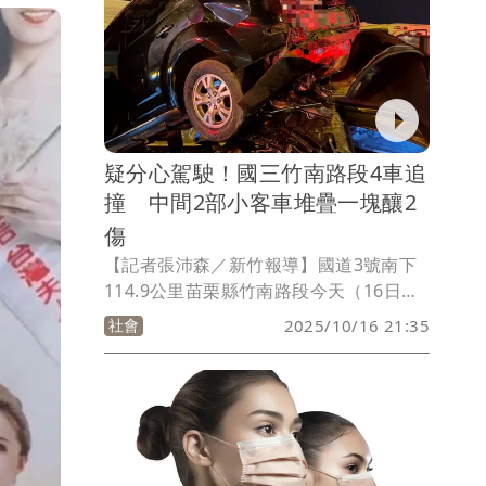
疑分心駕駛！國三竹南路段4車追
撞 中間2部小客車堆疊一塊釀2
傷
【記者張沛森／新竹報導】國道3號南下
114.9公里苗栗縣竹南路段今天（16日）
晚間發生大貨車駕駛疑一時分心追撞前方
社會
2025/10/16 21:35
回堵車輛釀成4車事故，2名駕駛受傷送
醫，其中被追撞的2部自小客車一度堆疊
在一起，男駕駛一度受困，事故確切原因
已由國道警方調查處理中