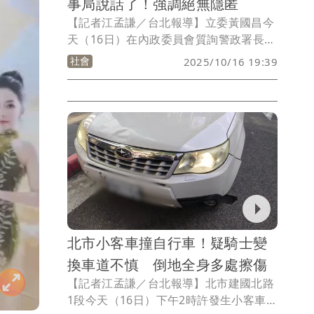
事局說話了！強調絕無隱匿
【記者江孟謙／台北報導】立委黃國昌今
天（16日）在內政委員會質詢警政署長張
榮興，透露接到警察投訴，曾任刑事局駐
社會
2025/10/16 19:39
澳聯絡官的警官遭上司公開羞辱、霸凌，
然而警政署曾接到此案卻又丟回刑事局調
查，不僅未給申訴人說明機會，也未依規
定通報。刑事局晚間回應，「一切依照程
序處理，絕無隱匿不公情事。」
北市小客車撞自行車！疑騎士變
換車道不慎 倒地全身多處擦傷
【記者江孟謙／台北報導】北市建國北路
1段今天（16日）下午2時許發生小客車與