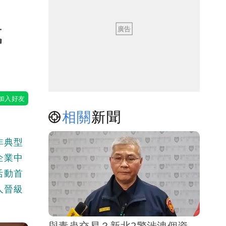
成
相關
新聞
非典型
企業中
活動首
人晉級
與毒蟲交易？新北2警涉洩個資