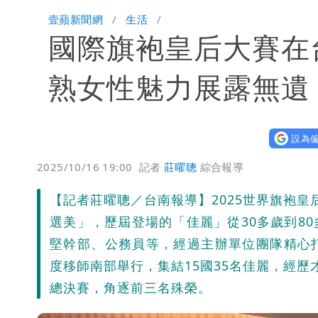
內馬爾開到「寶可夢神包」後徹底入坑
壹蘋新聞網
生活
國際旗袍皇后大賽在台
熟女性魅力展露無遺
設為偏
2025/10/16 19:00
記者
莊曜聰
綜合報導
【記者莊曜聰／台南報導】2025世界旗袍
選美」，歷屆登場的「佳麗」從30多歲到8
堅幹部、公務員等，經過主辦單位團隊精心
度移師南部舉行，集結15國35名佳麗，經
總決賽，角逐前三名殊榮。