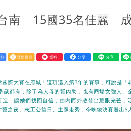
 砸重金再買一整桌卡盒
南 15國35名佳麗 
好
贊助壹蘋
我要爆料
皇后國際大賽在府城！這項邁入第3年的賽事，可說是「
0多歲都有，除了為人母的賢內助，也有商場女強人、
打造，讓她們找回自信，由內而外散發出耀眼光芒，
歷才藝之夜、志工公益日、主題走秀，今晚總決賽選出5