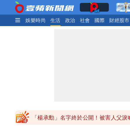
焦點
熱門
娛樂時尚
生活
政治
社會
國際
財經股市
外送專法上路滿2週！Uber Eats曝外
內馬爾開到「寶可夢神包」後徹底入坑
白海豚驚險掠過北部 專家估：海警明
獨家｜台中國一特教生持掃把攻擊老師
「楊承勳」名字終於公開！被害人父淚喊
外送專法上路滿2週！Uber Eats曝外