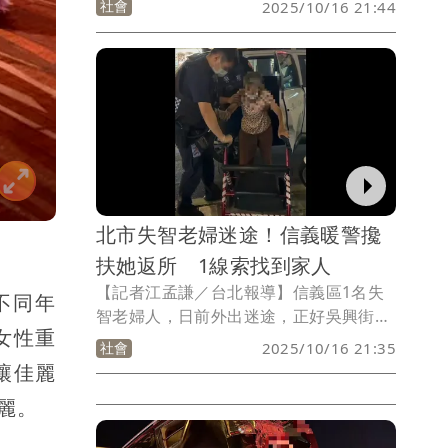
社會
2025/10/16 21:44
門加速逃逸，警方追捕時，駕駛又倒車衝
撞，員警隨即拔槍喝令下車，駕駛謝男自
稱因遭通緝害怕被捕才逃逸，全案依法解
送歸案，並依妨害公務罪嫌送辦。
北市失智老婦迷途！信義暖警攙
扶她返所 1線索找到家人
【記者江孟謙／台北報導】信義區1名失
不同年
智老婦人，日前外出迷途，正好吳興街派
女性重
出所警員鄭堯文、鄭明岳巡邏經過莊敬路
社會
2025/10/16 21:35
一帶，發現老婦人神色徬徨，將她帶回派
讓佳麗
出所，並且從婦人輪椅下的藥袋找到就醫
麗。
診所，順利聯繫上家屬，成功助她返家。