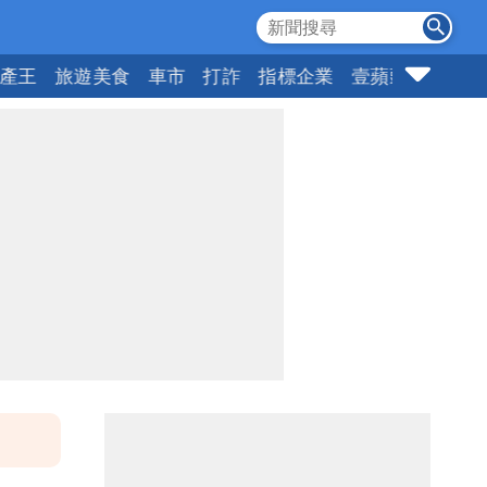
產王
旅遊美食
車市
打詐
指標企業
壹蘋頭家
健康