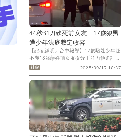
44秒31刀砍死前女友 17歲狠男
遭少年法庭裁定收容
【記者鮮明／台中報導】17歲駱姓少年疑
不滿18歲顏姓前女友提分手並向他追討借
款，昨天將她騙到台中市沙鹿區忠貞路旁
社會
2025/09/17 18:37
談判，44秒內持刀朝顏女瘋狂砍殺31刀，
造成顏女慘死，今天（17日）下午被依殺
人罪移送台中地院少年法庭。台中地院表
示，經該院少年法庭法官訊問後，認為涉
案少年責付顯不適當，諭知收容在少年觀
護所。