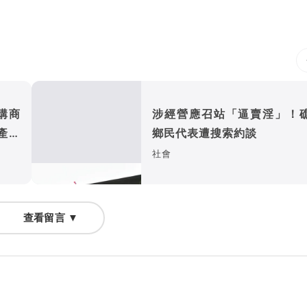
購商
涉經營應召站「逼賣淫」！
鄉民代表遭搜索約談
社會
查看留言 ▼