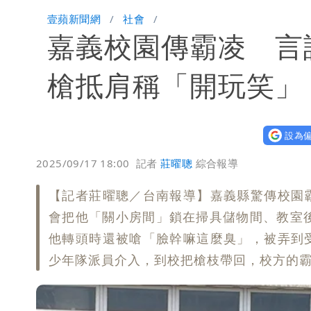
颱風假來了！連江縣明停班課 竹縣山
壹蘋新聞網
社會
嘉義校園傳霸凌 言
槍抵肩稱「開玩笑」
設為偏
2025/09/17 18:00
記者
莊曜聰
綜合報導
【記者莊曜聰／台南報導】嘉義縣驚傳校園
會把他「關小房間」鎖在掃具儲物間、教室
他轉頭時還被嗆「臉幹嘛這麼臭」，被弄到
少年隊派員介入，到校把槍枝帶回，校方的