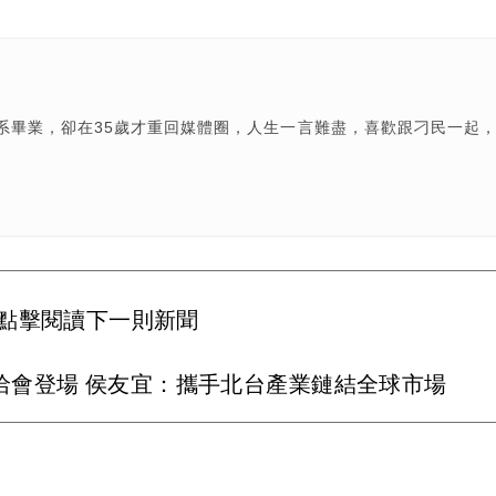
系畢業，卻在35歲才重回媒體圈，人生一言難盡，喜歡跟刁民一起
點擊閱讀下一則新聞
洽會登場 侯友宜：攜手北台產業鏈結全球市場