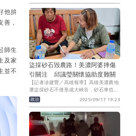
館、新美齊集團、晉財水電、藏壽司、築
好他拚
間餐飲、鼎泰豐、錢櫃、指南客運等52家
優質廠商共同參與，提供超過2300個工作
友善，
機會，誠摯邀請有求職、轉職及兼職需求
的市民朋友們到場了解，豐收新職涯！
起師生
生及家
盜採砂石毀農路！美濃阿婆摔傷
生並不
引關注 邱議瑩關懷協助度難關
【記者凃建豐／高雄報導】高雄美濃農地
遭盜採砂石不僅形成大峽谷，砂石車也壓
壞道路，阿婆的鍾姓老婦人傳出騎車於農
政治
2025/09/17 19:23
田附近摔倒受傷，且因經濟困難急需外界
援助。立委邱議瑩得知後，今（17）日前
往探視，團隊協助聯繫相關急難救助、協
助鍾姓老婦人完成報案手續，並要求市府
加強農路管理，確保通行安全。