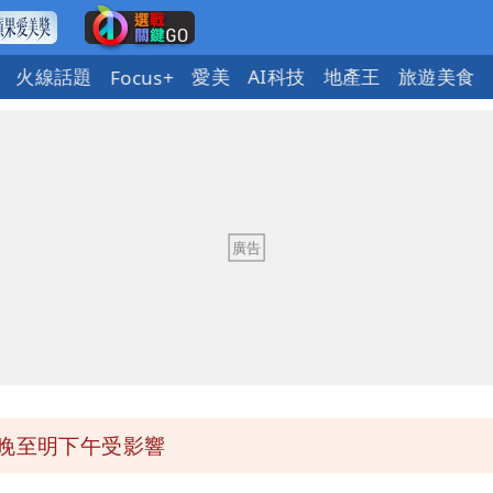
火線話題
愛美
AI科技
地產王
旅遊美食
Focus+
今晚至明下午受影響
區8校停課不停班
OL哀號：在同事眼前顏面盡失
ap：愛台灣只是發財的口號
今晚至明下午受影響