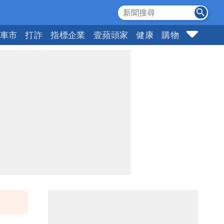
車市
打詐
指標企業
壹蘋頭家
健康
購物
女神
1