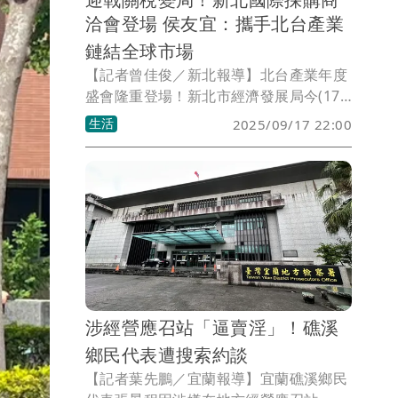
洽會登場 侯友宜：攜手北台產業
鏈結全球市場
【記者曾佳俊／新北報導】北台產業年度
盛會隆重登場！新北市經濟發展局今(17)
日舉辦「2025新北市國際採購商洽會」，
生活
2025/09/17 22:00
以「商洽媒合x產業論壇」雙主軸，規劃
國際一對一商洽、主題產業展示展售與趨
勢講座，串聯北台企業共同參與，展現產
業量能，協助廠商加速連結全球供應鏈、
拓展多元市場。市長侯友宜出席表示，面
對全球地緣政治變局與關稅挑戰，市府已
啟動企業紓困、穩定物價、就業穩定等專
案小組，即時掌握產業與市場動態。
涉經營應召站「逼賣淫」！礁溪
鄉民代表遭搜索約談
【記者葉先鵬／宜蘭報導】宜蘭礁溪鄉民