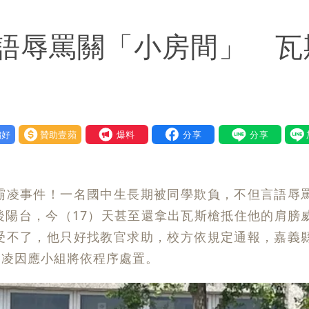
區8校停課不停班
語辱罵關「小房間」 瓦
好
贊助壹蘋
我要爆料
霸凌事件！一名國中生長期被同學欺負，不但言語辱
後陽台，今（17）天甚至還拿出瓦斯槍抵住他的肩膀
受不了，他只好找教官求助，校方依規定通報，嘉義
霸凌因應小組將依程序處置。