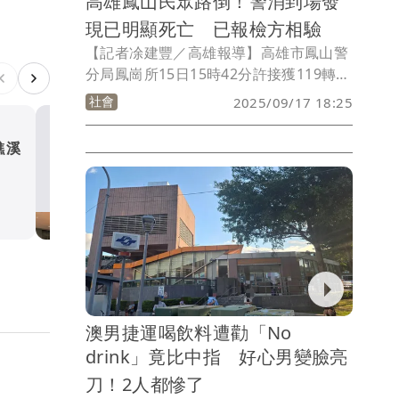
高雄鳳山民眾路倒！警消到場發
現已明顯死亡 已報檢方相驗
【記者凃建豐／高雄報導】高雄市鳳山警
分局鳳崗所15日15時42分許接獲119轉報
立志街有人路倒，警網會同消防人員到
社會
2025/09/17 18:25
場，發現54歲夏男已明顯死亡，鑑識小組
前往採證，初步查看現場無外力介入及打
礁溪
52家廠商釋2300職缺！板
鬥痕跡，全案報請高雄地檢署檢察官相
博會9/18登場 建築工程採
驗。
起薪65K
生活
澳男捷運喝飲料遭勸「No
drink」竟比中指 好心男變臉亮
刀！2人都慘了