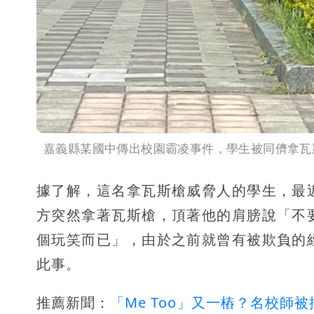
嘉義縣某國中傳出校園霸凌事件，學生被同儕拿瓦
據了解，這名拿瓦斯槍威脅人的學生，最
方突然拿著瓦斯槍，頂著他的肩膀說「不
個玩笑而已」，由於之前就曾有被欺負的
此事。
推薦新聞：
「Me Too」又一樁？名校