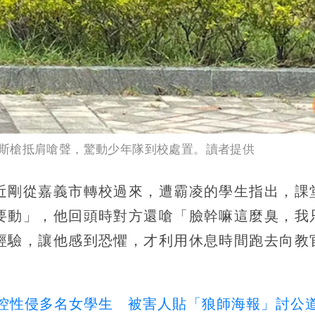
斯槍抵肩嗆聲，驚動少年隊到校處置。讀者提供
近剛從嘉義市轉校過來，遭霸凌的學生指出，課
要動」，他回頭時對方還嗆「臉幹嘛這麼臭，我
經驗，讓他感到恐懼，才利用休息時間跑去向教
師被控性侵多名女學生 被害人貼「狼師海報」討公