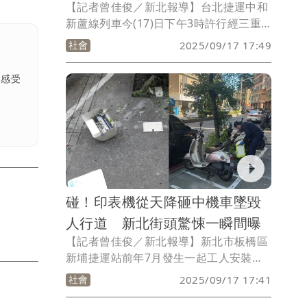
【記者曾佳俊／新北報導】台北捷運中和
新蘆線列車今(17)日下午3時許行經三重
區段時，一名澳洲籍男子因喝飲料遭人勸
社會
2025/09/17 17:49
阻「No drink」卻怒比「中指」不雅手
勢，柯姓男子見狀火大，掏出美工刀朝其
，感受
揮舞比試，雙方劍拔弩張之際，一旁乘客
連忙按下緊急對講機求救，警方獲報至三
重國小站將2人帶回派出所，訊後將柯男
依恐嚇危害安全罪，移送新北地檢署偵
辦，至於澳洲男子則依違反《大眾捷運
法》，處以新台幣1500元罰鍰。
碰！印表機從天降砸中機車墜毀
人行道 新北街頭驚悚一瞬間曝
【記者曾佳俊／新北報導】新北市板橋區
新埔捷運站前年7月發生一起工人安裝冷
氣時不慎自17樓掉落，砸死一名等公車的
社會
2025/09/17 17:41
黃姓女大生，震驚社會！豈料，新北市樹