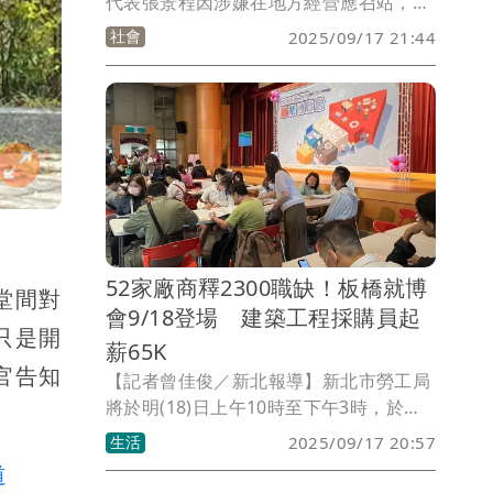
代表張景程因涉嫌在地方經營應召站，今
天（17日）一早被檢方搜索服務處、住
社會
2025/09/17 21:44
家，張景程也被帶走約談，全案將依妨害
風化等罪偵辦，詳細情形還有待進一步釐
清。
52家廠商釋2300職缺！板橋就博
堂間對
會9/18登場 建築工程採購員起
只是開
薪65K
官告知
【記者曾佳俊／新北報導】新北市勞工局
將於明(18)日上午10時至下午3時，於市
府6樓大禮堂辦理「新北市就業博覽
生活
2025/09/17 20:57
會」，現場邀請卡德爾、音律電子、辛耘
道
企業、明翔科技、神腦國際、卡多摩嬰童