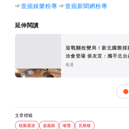
☞
壹蘋娛樂粉專
☞
壹蘋新聞網粉專
延伸閱讀
迎戰關稅變局！新北國際採
洽會登場 侯友宜：攜手北台產業
鏈結全球市場
生活
文章標籤
校園霸凌
嘉義縣
嗆聲
瓦斯槍