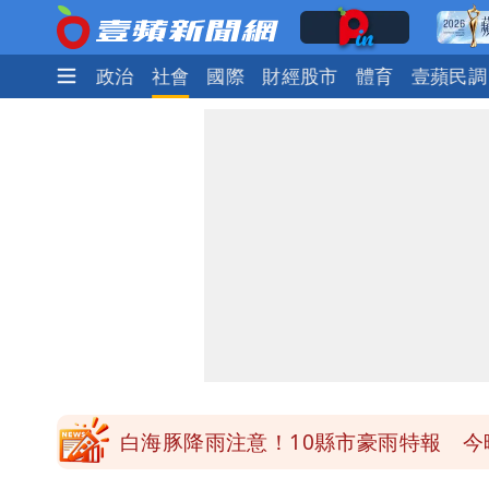
時尚
生活
政治
社會
國際
財經股市
體育
壹蘋民調
白海豚降雨注意！10縣市豪雨特報 
颱風假來了！連江縣明停班課 竹縣山
穿中國貨內褲逛街「整件掉出裙底」 
「我是台灣人」胸章竟是中國製 Che
白海豚降雨注意！10縣市豪雨特報 