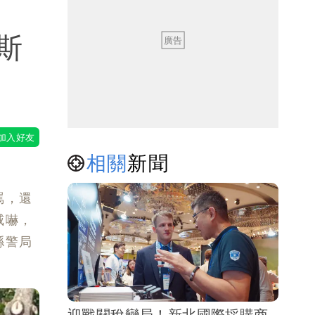
斯
相關
新聞
罵，還
威嚇，
縣警局
迎戰關稅變局！新北國際採購商