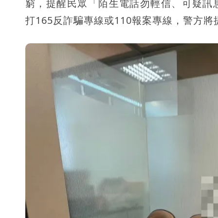
窮，提醒民眾「陌生電話勿輕信、可疑訊
打165反詐騙專線或110報案專線，警方