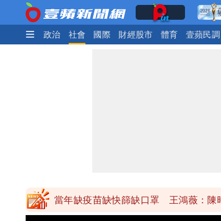
時尚
生活
政治
社會
國際
財經股市
體育
壹蘋民調
慈濟買BNT遭詐10億元 蔡英文：政
抄襲造假當上劍橋大學教授 神鬼級履
陳時中給沈伯洋「3個建議」：別因選
「慈濟別想躲在受害者3字後面」 她：
當年缺疫苗缺快篩缺口罩 王鴻薇：陳