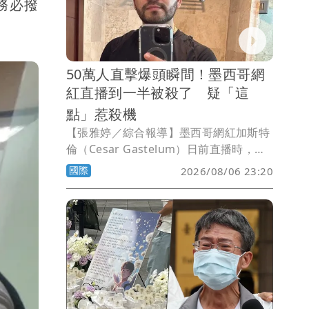
務必撥
果狂被國民黨開砲是在擋疫苗，如今網友
也翻出舊文，朝聖這篇大型翻車現場。
50萬人直擊爆頭瞬間！墨西哥網
紅直播到一半被殺了 疑「這
點」惹殺機
【張雅婷／綜合報導】墨西哥網紅加斯特
倫（Cesar Gastelum）日前直播時，竟
在鏡頭前遭摩托車騎士近距離槍殺身亡，
國際
2026/08/06 23:20
驚悚一幕被數十萬名粉絲目睹。當局表
示，加斯特倫曾在社群媒體提及犯罪集
團，疑似因此惹上殺機。