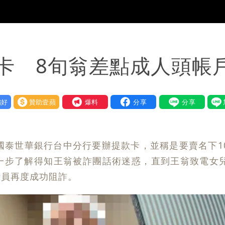
卡 8旬翁差點成人頭帳
好
贊助壹蘋
我要爆料
國泰世華銀行台中分行要辦提款卡，並稱是要賣名下1
一步了解得知王翁被詐團話術迷惑，直到王翁致電女
行員再度成功阻詐。