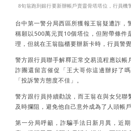
8旬翁跑到銀行要新辦帳戶賣靈骨塔塔位，行員機
台中第一警分局西區所獲報王翁疑遭詐，警
稱願以500萬元買10個塔位，但附帶條
理，但就在王翁臨櫃要辦新卡時，行員警
警方跟行員聯手解釋正常交易流程應以帳
詐團還留言催促「王大哥你這邊辦好了嗎
「投訴警方態度不佳」。
警方跟行員持續勸說，而王翁在與女兒聯
及時攔阻，避免他自己意外成為了人頭帳
第一分局呼籲，詐騙手法日新月異，近期