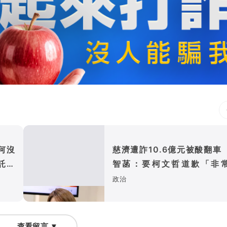
何沒
慈濟遭詐10.6億元被酸翻車
託律
智菡：要柯文哲道歉「非
謬」
政治
查看留言 ▼