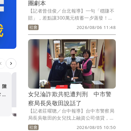
團劇本
【記者曾佳俊／台北報導】一句「穩賺不
賠」，差點讓300萬元積蓄一夕蒸發！台
北市北投區一名56歲婦人誤信網路認識的
社會
2026/08/06 11:48
友人介紹虛擬貨幣投資，深信高獲利誘
惑，日前帶著300萬元到銀行準備匯款。
所幸行員察覺異狀立即通報警方，員警到
場檢視對話紀錄後，當場識破這是典型的
「假投資」詐騙手法，成功攔阻鉅額匯
款，讓婦人當場夢醒，保住畢生積蓄。
 陳
慈濟遭詐10.6億元 蔣萬
女兒淪詐欺共犯遭判刑 中市警
常荒
「相信慈濟還是民進黨」被酸
察局長吳敬田說話了
政治
【記者莊曜聰／台中報導】台中市警察局
局長吳敬田的女兒找上融資公司借貸，被
要求提供帳戶、提款卡等，轉頭卻成了詐
社會
2026/08/05 10:50