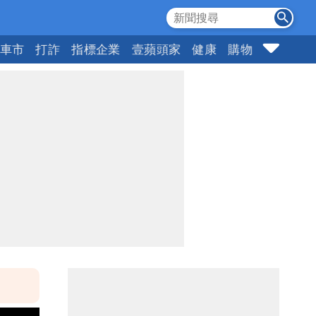
車市
打詐
指標企業
壹蘋頭家
健康
購物
女神
1