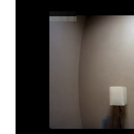
兆基風暴！前董座李建成移送北檢 是
慈濟買BNT遭詐10億元 蔡英文：政
抄襲造假當上劍橋大學教授 神鬼級履