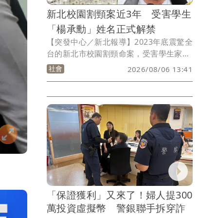
新北校園割頸案近3年 受害學生
「楊承勳」姓名正式解禁
【突發中心／新北報導】2023年底震驚全
台的新北市校園割頸命案，受害學生家屬
歷經近3年奔走，新北市政府完成審議
社會
2026/08/06 13:41
後，決議基於公共利益及校園安全教育需
求，同意在校園安全教材及相關紀念活動
中公開受害學生姓名，讓過去只能以「楊
姓國中生」稱呼的受害者，正式以本名
「楊承勳」被社會記住。
「保證獲利」又來了！婦人提300
萬投資虛擬幣 警銀聯手拆穿詐