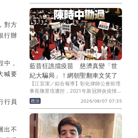
瑄、通緝犯李易儒等人。慈濟表示將全力
配合司法調查，也讓2022年疫苗採購爭議
時，蔣萬安當時發言，「你要相信慈濟，
，對方
還是相信民進黨？」被網友酸爆。
銀行辦
程中，
藍昔狂譙擋疫苗 慈濟真變「世
大喊要
紀大騙局」！網朝聖翻車文笑了
【江宜潔／綜合報導】彰化律師公會前理
事長陳昱瑄遭控，2021年新冠肺炎疫情期
間曾向慈濟基金會謊稱可採購500萬劑
行行員
政治
2026/08/07 07:35
BNT疫苗，並聯手掮客李易儒詐得10.6億
元新台幣，全案目前共起訴17人，其中主
嫌陳昱瑄等4人已裁定羈押禁見，在逃中
的李易儒則被發布通緝。事實上，當年時
層出不
任衛福部長陳時中就頻勸慈濟別受騙，結