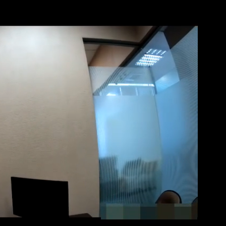
否聲押？交保？複訊後揭曉
府很多謹慎判斷當時未被理解
歷「攏係假」