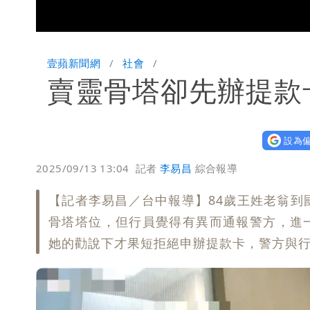
Loaded
:
Unmute
29.05%
壹蘋新聞網
社會
賣靈骨塔卻先辦提款
設為偏
2025/09/13 13:04
記者
李易昌
綜合報導
【記者李易昌／台中報導】84歲王姓老翁到
骨塔塔位，但行員覺得有異而通報警方，進
她的勸說下才果短拒絕申辦提款卡，警方與