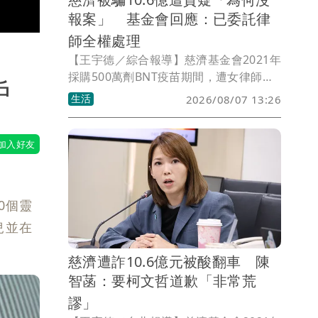
報案」 基金會回應：已委託律
師全權處理
【王宇德／綜合報導】慈濟基金會2021年
採購500萬劑BNT疫苗期間，遭女律師陳
戶
昱瑄等人假借擁有採購管道，涉嫌詐騙
生活
2026/08/07 13:26
3000萬美元（約新台幣10.6億元）委任報
酬，案件曝光後引發外界質疑，認為慈濟
遭詐騙後未主動報案，甚至有人質疑如何
向捐款人交代。對此，慈濟基金會表示，
相關事宜已委託律師全權處理，並將全力
配合司法調查。
0個靈
兒並在
慈濟遭詐10.6億元被酸翻車 陳
智菡：要柯文哲道歉「非常荒
謬」