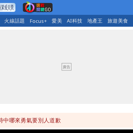
火線話題
愛美
AI科技
地產王
旅遊美食
Focus+
府很多謹慎判斷當時未被理解
歷「攏係假」
市長變猙獰，否則就跟對手一樣
10.6億顧問費決策過程在哪
時中哪來勇氣要別人道歉