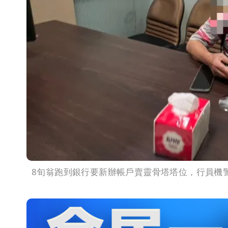
8旬翁跑到銀行要新辦帳戶賣靈骨塔塔位，行員機