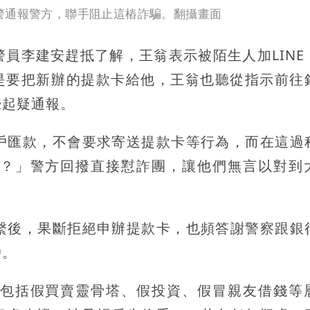
警通報警方，聯手阻止這樁詐騙。翻攝畫面
員李建安趕抵了解，王翁表示被陌生人加LINE
件是要把新辦的提款卡給他，王翁也聽從指示前往
覺起疑通報。
戶匯款，不會要求寄送提款卡等行為，而在這過
？」警方回撥直接懟詐團，讓他們無言以對到
繫後，果斷拒絕申辦提款卡，也頻答謝警察跟銀
戶。
包括假買賣靈骨塔、假投資、假冒親友借錢等