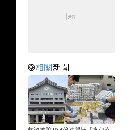
相關
新聞
慈濟被騙10.6億遭質疑「為何沒