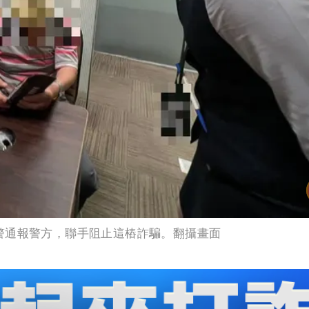
警通報警方，聯手阻止這樁詐騙。翻攝畫面