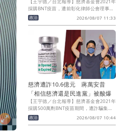
【王宇德／台北報導】慈濟基金會2021年
採購BNT疫苗，遭前彰化律師公會理事長
陳昱瑄，藉協助採購疫苗涉詐取10.6億
政治
2026/08/07 11:33
元。民進黨認為藍白過去說政府擋疫苗說
法「翻車」，並要求前民眾黨主席柯文哲
道歉。對此，民眾黨立法院黨團主任陳智
菡今（7）日反駁，批評綠營將詐騙案與
當年BNT疫苗採購爭議混為一談，「非常
荒謬」。
慈濟遭詐10.6億元 蔣萬安昔
「相信慈濟還是民進黨」被酸爆
【王宇德／台北報導】慈濟基金會2021年
採購500萬劑BNT疫苗期間，遭詐騙集團
涉嫌騙取3000萬美元（約新台幣10.6億
政治
2026/08/07 10:44
元）委任報酬，台中地檢署日前依詐欺、
洗錢等罪起訴前彰化律師公會理事長陳昱