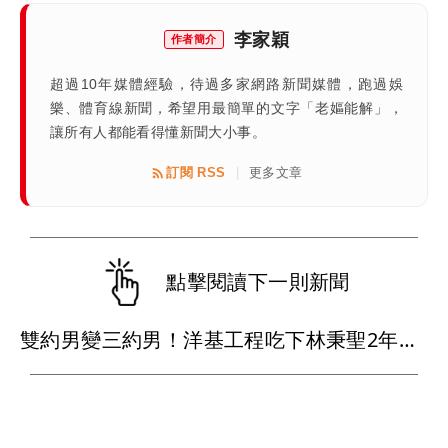
李家穎
作者簡介
超過10年媒體經驗，待過多家網路新聞媒體，跑過娛
樂、體育線新聞，希望用最簡單的文字「老嫗能解」，
讓所有人都能看得懂新聞大小事。
訂閱 RSS
更多文章
|
點擊閱讀下一則新聞
雙約男變三約男！洋基工程吃下林秉聖2年合約 戰神超暖背官司又送球員