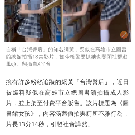
自稱「台灣臀后」的知名網黃，疑似在高雄市立圖書
館總館拍攝18禁影片，如今檢警要抓她也關閉社群避
風頭。翻攝自X平台
擁有許多粉絲追蹤的網黃「台灣臀后」，近日
被爆料疑似在高雄市立總圖書館拍攝成人影
片，並上架至付費平台販售。該片標題為《圖
書館女孩》，內容涵蓋偷拍與廁所不雅行為，
片長13分14秒，引發社會譁然。