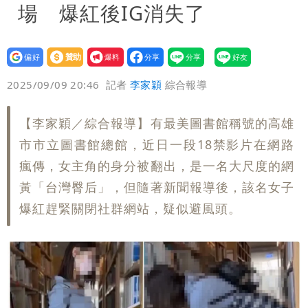
場 爆紅後IG消失了
設為
贊助
我要
偏好
壹蘋
爆料
2025/09/09 20:46
記者
李家穎
綜合報導
【李家穎／綜合報導】有最美圖書館稱號的高雄
市市立圖書館總館，近日一段18禁影片在網路
瘋傳，女主角的身分被翻出，是一名大尺度的網
黃「台灣臀后」，但隨著新聞報導後，該名女子
爆紅趕緊關閉社群網站，疑似避風頭。