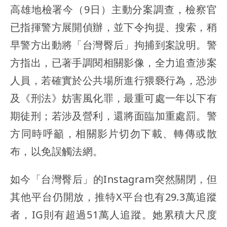
高雄地檢署今（9日）主動分案調查，檢察官
已指揮警方展開偵辦，並下令拘提、搜索，稍
早警方出動將「台灣臀后」拘捕到案說明。警
方指出，已著手調閱相關影像，全力追查涉案
人員，若確實於公共場所進行猥褻行為，恐涉
及《刑法》妨害風化罪，最重可處一年以下有
期徒刑；若涉及營利，還將面臨加重處罰。警
方同時呼籲，相關影片切勿下載、轉傳或散
布，以免誤觸法網。
如今「台灣臀后」的Instagram突然關閉，但
其他平台仍開放，推特X平台也有29.3萬追蹤
者，IG則有超過51萬人追蹤。她累積大尺度