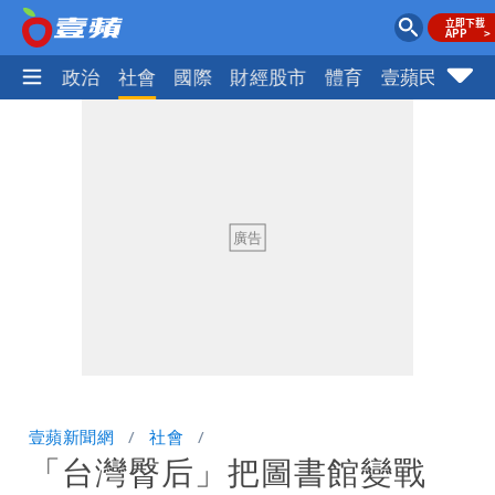
生活
政治
社會
國際
財經股市
體育
壹蘋民調
火
壹蘋新聞網
社會
「台灣臀后」把圖書館變戰